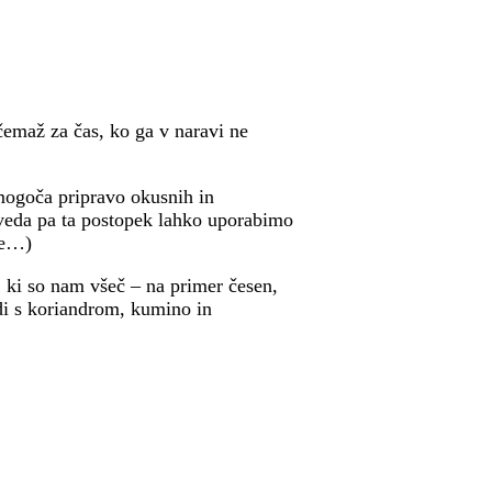
emaž za čas, ko ga v naravi ne
mogoča pripravo okusnih in
seveda pa ta postopek lahko uporabimo
ce…)
ki so nam všeč – na primer česen,
di s koriandrom, kumino in