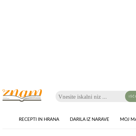
Vnesite iskalni niz ...
IŠČ
RECEPTI IN HRANA
DARILA IZ NARAVE
MOJ MA