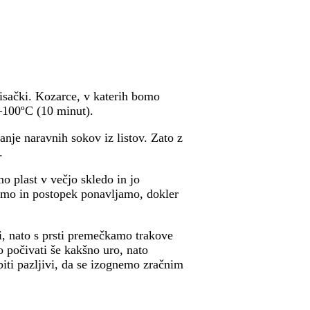
isački. Kozarce, v katerih bomo
0–100ºC (10 minut).
nje naravnih sokov iz listov. Zato z
.
 plast v večjo skledo in jo
limo in postopek ponavljamo, dokler
i, nato s prsti premečkamo trakove
 počivati še kakšno uro, nato
ti pazljivi, da se izognemo zračnim