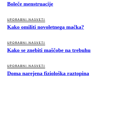
Boleče menstruacije
UPORABNI NASVETI
Kako omiliti novoletnega mačka?
UPORABNI NASVETI
Kako se znebiti maščobe na trebuhu
UPORABNI NASVETI
Doma narejena fiziološka raztopina