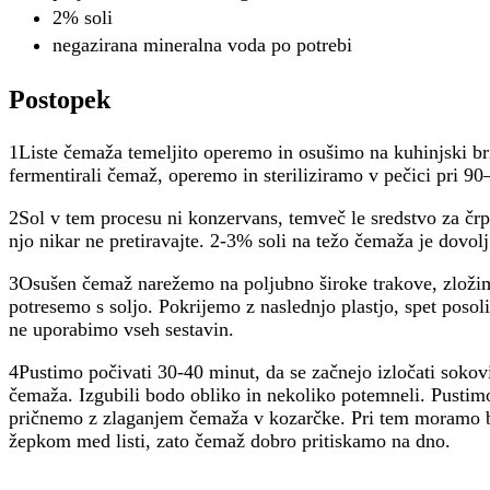
2% soli
negazirana mineralna voda po potrebi
Postopek
1Liste čemaža temeljito operemo in osušimo na kuhinjski br
fermentirali čemaž, operemo in steriliziramo v pečici pri 9
2Sol v tem procesu ni konzervans, temveč le sredstvo za črpa
njo nikar ne pretiravajte. 2-3% soli na težo čemaža je dovolj
3Osušen čemaž narežemo na poljubno široke trakove, zložimo
potresemo s soljo. Pokrijemo z naslednjo plastjo, spet poso
ne uporabimo vseh sestavin.
4Pustimo počivati 30-40 minut, da se začnejo izločati sokov
čemaža. Izgubili bodo obliko in nekoliko potemneli. Pustimo
pričnemo z zlaganjem čemaža v kozarčke. Pri tem moramo bi
žepkom med listi, zato čemaž dobro pritiskamo na dno.