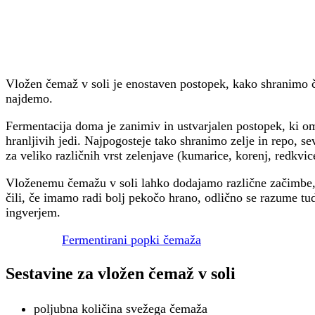
Vložen čemaž v soli je enostaven postopek, kako shranimo č
najdemo.
Fermentacija doma je zanimiv in ustvarjalen postopek, ki o
hranljivih jedi. Najpogosteje tako shranimo zelje in repo, 
za veliko različnih vrst zelenjave (kumarice, korenj, redkvi
Vloženemu čemažu v soli lahko dodajamo različne začimbe, 
čili, če imamo radi bolj pekočo hrano, odlično se razume tu
ingverjem.
Fermentirani popki čemaža
Sestavine za vložen čemaž v soli
poljubna količina svežega čemaža