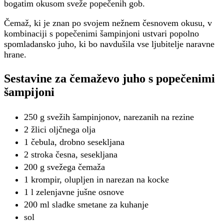
bogatim okusom sveže popečenih gob.
Čemaž, ki je znan po svojem nežnem česnovem okusu, v
kombinaciji s popečenimi šampinjoni ustvari popolno
spomladansko juho, ki bo navdušila vse ljubitelje naravne
hrane.
Sestavine za čemaževo juho s popečenimi
šampijoni
250 g svežih šampinjonov, narezanih na rezine
2 žlici oljčnega olja
1 čebula, drobno sesekljana
2 stroka česna, sesekljana
200 g svežega čemaža
1 krompir, olupljen in narezan na kocke
1 l zelenjavne jušne osnove
200 ml sladke smetane za kuhanje
sol