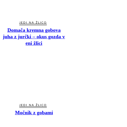
JEDI NA ŽLICO
Domača kremna gobova
juha z jurčki – okus gozda v
eni žlici
JEDI NA ŽLICO
Močnik z gobami