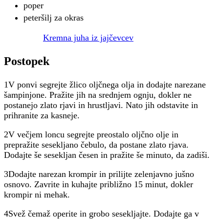
poper
peteršilj za okras
Kremna juha iz jajčevcev
Postopek
1V ponvi segrejte žlico oljčnega olja in dodajte narezane
šampinjone. Pražite jih na srednjem ognju, dokler ne
postanejo zlato rjavi in hrustljavi. Nato jih odstavite in
prihranite za kasneje.
2V večjem loncu segrejte preostalo oljčno olje in
prepražite sesekljano čebulo, da postane zlato rjava.
Dodajte še sesekljan česen in pražite še minuto, da zadiši.
3Dodajte narezan krompir in prilijte zelenjavno jušno
osnovo. Zavrite in kuhajte približno 15 minut, dokler
krompir ni mehak.
4Svež čemaž operite in grobo sesekljajte. Dodajte ga v