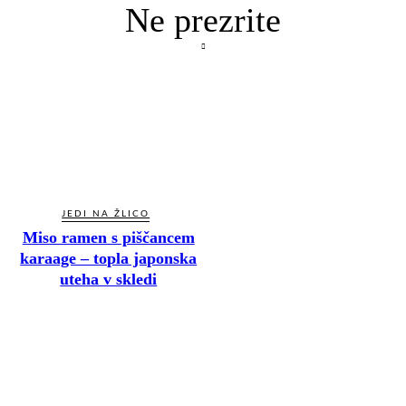
Ne prezrite
JEDI NA ŽLICO
Miso ramen s piščancem
karaage – topla japonska
uteha v skledi