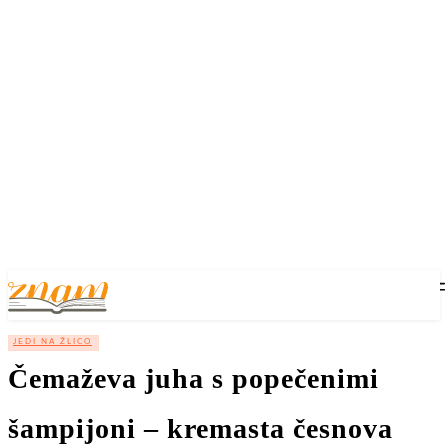
JEDI NA ŽLICO
Čemaževa juha s popečenimi
šampijoni – kremasta česnova