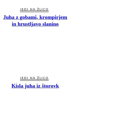
JEDI NA ŽLICO
Juha z gobami, krompirjem
in hrustljavo slanino
JEDI NA ŽLICO
Kisla juha iz štorovk