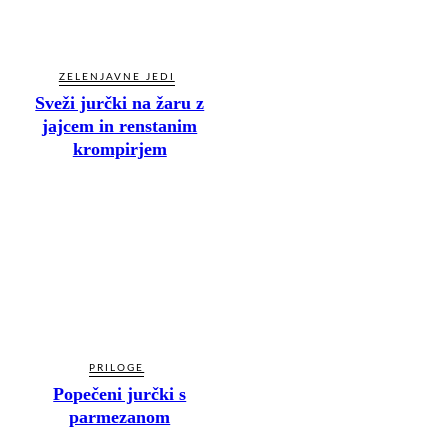
ZELENJAVNE JEDI
Sveži jurčki na žaru z
jajcem in renstanim
krompirjem
PRILOGE
Popečeni jurčki s
parmezanom