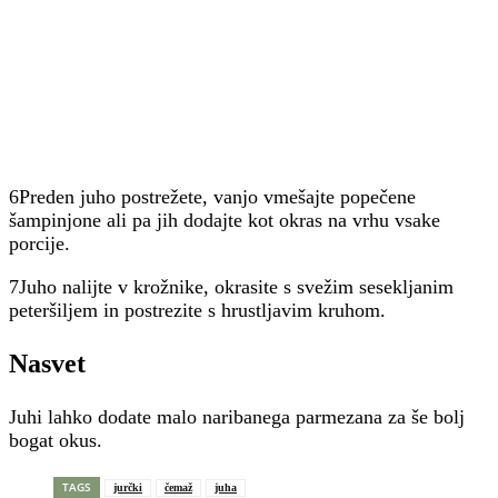
6Preden juho postrežete, vanjo vmešajte popečene
šampinjone ali pa jih dodajte kot okras na vrhu vsake
porcije.
7Juho nalijte v krožnike, okrasite s svežim sesekljanim
peteršiljem in postrezite s hrustljavim kruhom.
Nasvet
Juhi lahko dodate malo naribanega parmezana za še bolj
bogat okus.
TAGS
jurčki
čemaž
juha