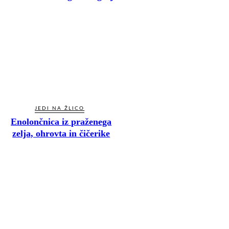
JEDI NA ŽLICO
Enolončnica iz praženega
zelja, ohrovta in čičerike