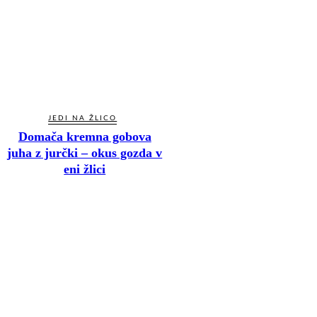
JEDI NA ŽLICO
Domača kremna gobova
juha z jurčki – okus gozda v
eni žlici