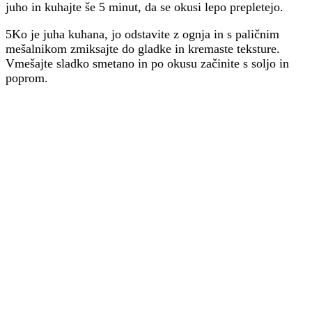
juho in kuhajte še 5 minut, da se okusi lepo prepletejo.
5Ko je juha kuhana, jo odstavite z ognja in s paličnim
mešalnikom zmiksajte do gladke in kremaste teksture.
Vmešajte sladko smetano in po okusu začinite s soljo in
poprom.