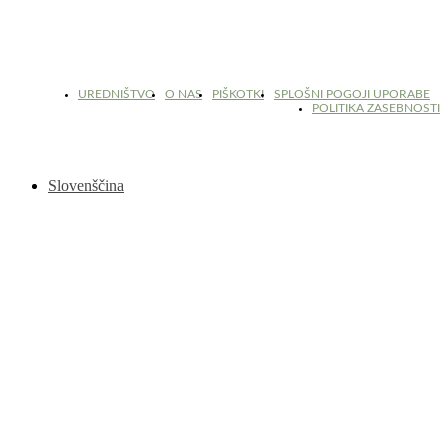
© 2017 - 2026. Kulinarični portal Znam.si. Vse pravice pridržane.
UREDNIŠTVO
O NAS
PIŠKOTKI
SPLOŠNI POGOJI UPORABE
POLITIKA ZASEBNOSTI
Slovenščina