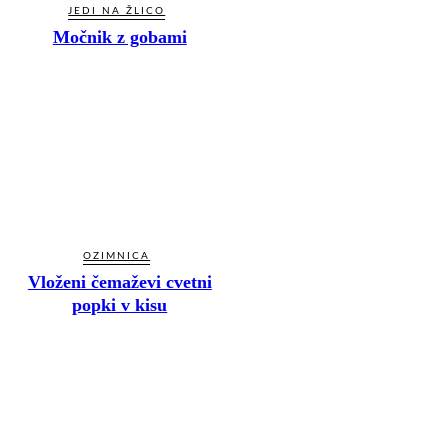
JEDI NA ŽLICO
Močnik z gobami
OZIMNICA
Vloženi čemaževi cvetni
popki v kisu