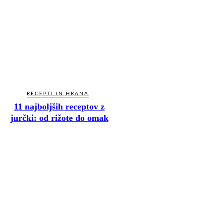
RECEPTI IN HRANA
11 najboljših receptov z
jurčki: od rižote do omak