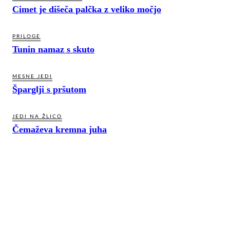
Cimet je dišeča palčka z veliko močjo
PRILOGE
Tunin namaz s skuto
MESNE JEDI
Šparglji s pršutom
JEDI NA ŽLICO
Čemaževa kremna juha