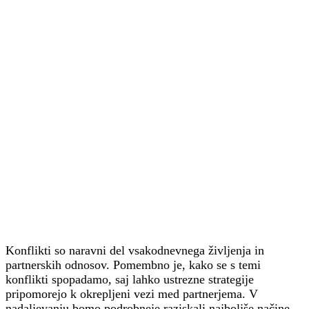
Konflikti so naravni del vsakodnevnega življenja in
partnerskih odnosov. Pomembno je, kako se s temi
konflikti spopadamo, saj lahko ustrezne strategije
pripomorejo k okrepljeni vezi med partnerjema. V
nadaljevanju bomo podrobneje raziskali najboljše načine