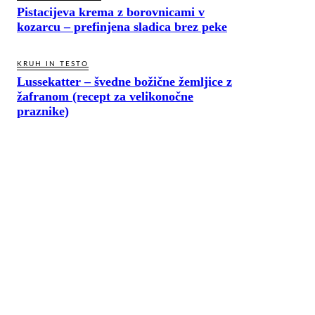
Pistacijeva krema z borovnicami v
kozarcu – prefinjena sladica brez peke
KRUH IN TESTO
Lussekatter – švedne božične žemljice z
žafranom (recept za velikonočne
praznike)