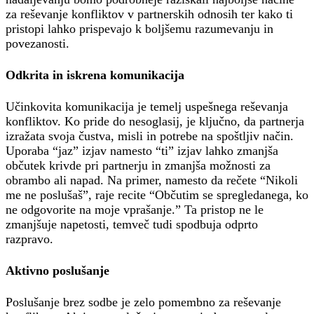
za reševanje konfliktov v partnerskih odnosih ter kako ti
pristopi lahko prispevajo k boljšemu razumevanju in
povezanosti.
Odkrita in iskrena komunikacija
Učinkovita komunikacija je temelj uspešnega reševanja
konfliktov. Ko pride do nesoglasij, je ključno, da partnerja
izražata svoja čustva, misli in potrebe na spoštljiv način.
Uporaba “jaz” izjav namesto “ti” izjav lahko zmanjša
občutek krivde pri partnerju in zmanjša možnosti za
obrambo ali napad. Na primer, namesto da rečete “Nikoli
me ne poslušaš”, raje recite “Občutim se spregledanega, ko
ne odgovorite na moje vprašanje.” Ta pristop ne le
zmanjšuje napetosti, temveč tudi spodbuja odprto
razpravo.
Aktivno poslušanje
Poslušanje brez sodbe je zelo pomembno za reševanje