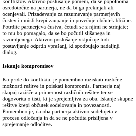
konfliktov. Aktivno poslušanje pomeni, da se popolnoma
osredotočite na partnerja, ne da bi ga prekinjali ali
ocenjevali. Prizadevanje za razumevanje partnerjevih
čustev in misli krepi zaupanje in povečuje občutek bližine.
Potrdite partnerjeva čustva, četudi se z njimi ne strinjate;
to mu bo pomagalo, da se bo počutil slišanega in
razumljenega. Aktivno poslušanje vključuje tudi
postavljanje odprtih vprašanj, ki spodbujajo nadaljnji
dialog.
Iskanje kompromisov
Ko pride do konflikta, je pomembno raziskati različne
možnosti rešitve in poiskati kompromis. Partnerja naj
skupaj raziščeta primernost različnih rešitev ter se
dogovorita o tisti, ki je sprejemljiva za oba. Iskanje skupne
rešitve krepi občutek sodelovanja in povezanosti.
Pomembno je, da oba partnerja aktivno sodelujeta v
procesu odločanja in da se ne počutita prisiljena v
sprejemanje odločitve.