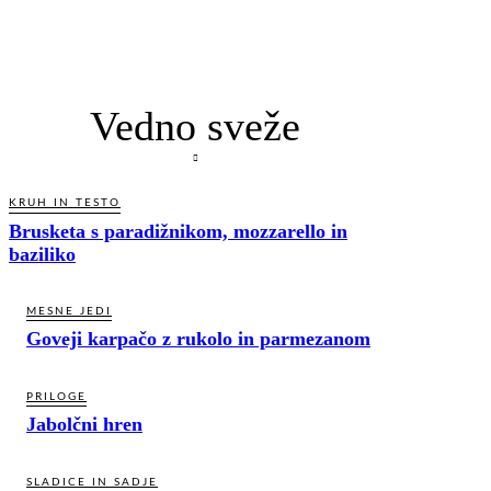
Vedno sveže
KRUH IN TESTO
Brusketa s paradižnikom, mozzarello in
baziliko
MESNE JEDI
Goveji karpačo z rukolo in parmezanom
PRILOGE
Jabolčni hren
SLADICE IN SADJE