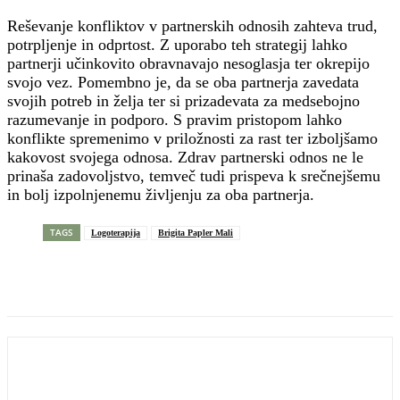
Reševanje konfliktov v partnerskih odnosih zahteva trud,
potrpljenje in odprtost. Z uporabo teh strategij lahko
partnerji učinkovito obravnavajo nesoglasja ter okrepijo
svojo vez. Pomembno je, da se oba partnerja zavedata
svojih potreb in želja ter si prizadevata za medsebojno
razumevanje in podporo. S pravim pristopom lahko
konflikte spremenimo v priložnosti za rast ter izboljšamo
kakovost svojega odnosa. Zdrav partnerski odnos ne le
prinaša zadovoljstvo, temveč tudi prispeva k srečnejšemu
in bolj izpolnjenemu življenju za oba partnerja.
TAGS
Logoterapija
Brigita Papler Mali