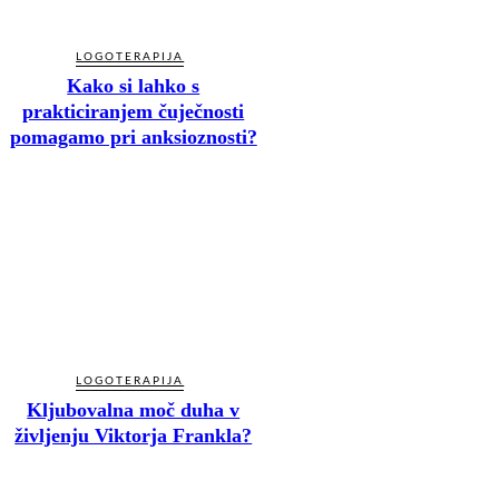
LOGOTERAPIJA
Kako si lahko s
prakticiranjem čuječnosti
pomagamo pri anksioznosti?
LOGOTERAPIJA
Kljubovalna moč duha v
življenju Viktorja Frankla?