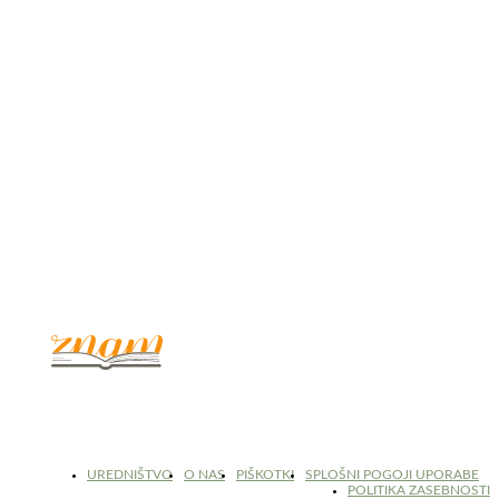
© 2017 - 2026. Kulinarični portal Znam.si. Vse pravice pridržane.
UREDNIŠTVO
O NAS
PIŠKOTKI
SPLOŠNI POGOJI UPORABE
POLITIKA ZASEBNOSTI