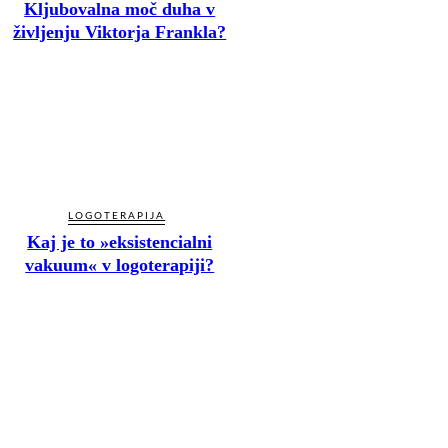
Kljubovalna moč duha v
življenju Viktorja Frankla?
LOGOTERAPIJA
Kaj je to »eksistencialni
vakuum« v logoterapiji?