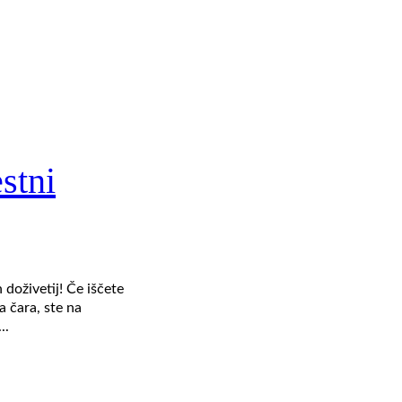
stni
 doživetij! Če iščete
 čara, ste na
..