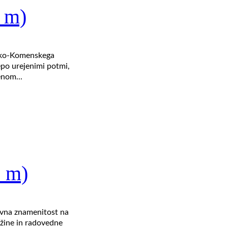
 m)
ško‑Komenskega
epo urejenimi potmi,
enom...
0 m)
avna znamenitost na
ružine in radovedne