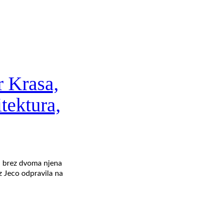
r Krasa,
itektura,
el brez dvoma njena
z Jeco odpravila na