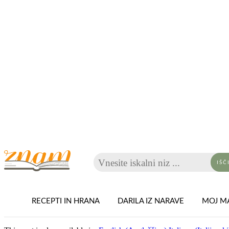
Vnesite iskalni niz ...
IŠČ
RECEPTI IN HRANA
DARILA IZ NARAVE
MOJ MA