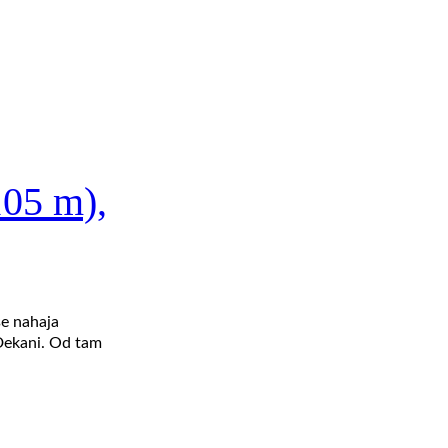
105 m),
se nahaja
 Dekani. Od tam