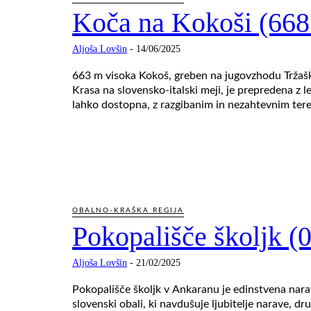
Koča na Kokoši (668
Aljoša Lovšin
-
14/06/2025
663 m visoka Kokoš, greben na jugovzhodu Trža
Krasa na slovensko‑italski meji, je prepredena z l
lahko dostopna, z razgibanim in nezahtevnim ter
OBALNO-KRAŠKA REGIJA
Pokopališče školjk (
Aljoša Lovšin
-
21/02/2025
Pokopališče školjk v Ankaranu je edinstvena nar
slovenski obali, ki navdušuje ljubitelje narave, d