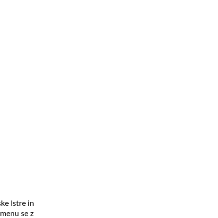
ke Istre in
emenu se z