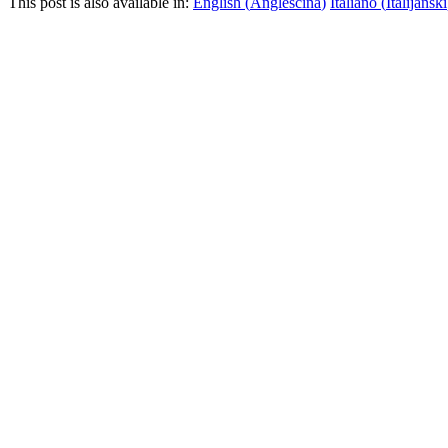
This post is also available in:
English
(
Angleščina
)
Italiano
(
Italijanski
KOROŠKA REGIJA
PODRAVSKA REGIJA
POMURSKA REGIJA
OSREDNJESLOVENSKA REGIJA