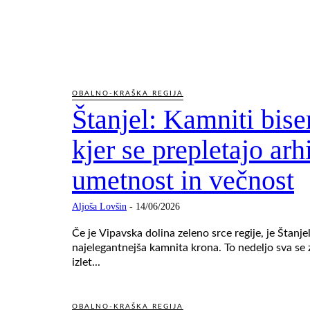
OBALNO-KRAŠKA REGIJA
Štanjel: Kamniti bise
kjer se prepletajo arh
umetnost in večnost
Aljoša Lovšin
-
14/06/2026
Če je Vipavska dolina zeleno srce regije, je Štanj
najelegantnejša kamnita krona. To nedeljo sva se 
izlet...
OBALNO-KRAŠKA REGIJA