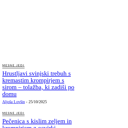
MESNE JEDI
Hrustljavi svinjski trebuh s
kremastim krompirjem s
sirom – tolažba, ki zadiši po
domu
Aljoša Lovšin
-
25/10/2025
MESNE JEDI
Pečenica s kislim zeljem in
krompirjem z ocvirki –