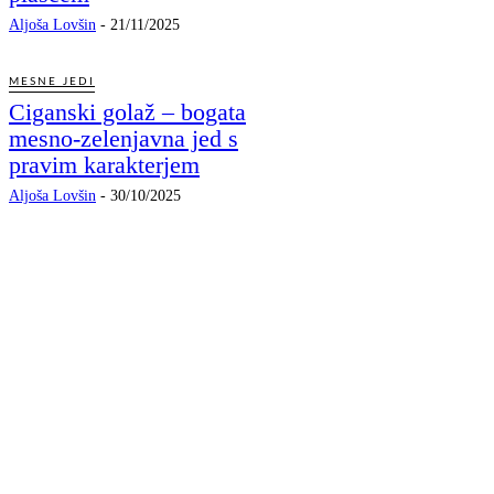
Aljoša Lovšin
-
21/11/2025
MESNE JEDI
Ciganski golaž – bogata
mesno-zelenjavna jed s
pravim karakterjem
Aljoša Lovšin
-
30/10/2025