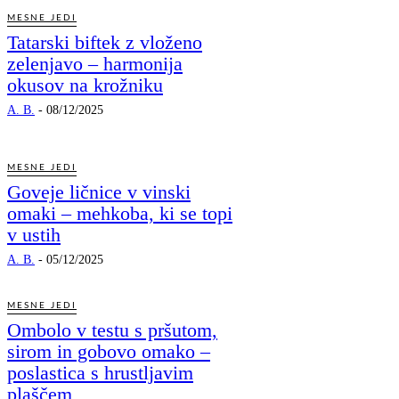
MESNE JEDI
Tatarski biftek z vloženo
zelenjavo – harmonija
okusov na krožniku
A. B.
-
08/12/2025
MESNE JEDI
Goveje ličnice v vinski
omaki – mehkoba, ki se topi
v ustih
A. B.
-
05/12/2025
MESNE JEDI
Ombolo v testu s pršutom,
sirom in gobovo omako –
poslastica s hrustljavim
plaščem