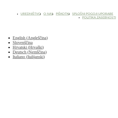
© 2017 - 2026. Kulinarični portal Znam.si. Vse pravice pridržane.
UREDNIŠTVO
O NAS
PIŠKOTKI
SPLOŠNI POGOJI UPORABE
POLITIKA ZASEBNOSTI
English
(
Angleščina
)
Slovenščina
Hrvatski
(
Hrvaški
)
Deutsch
(
Nemščina
)
Italiano
(
Italijanski
)