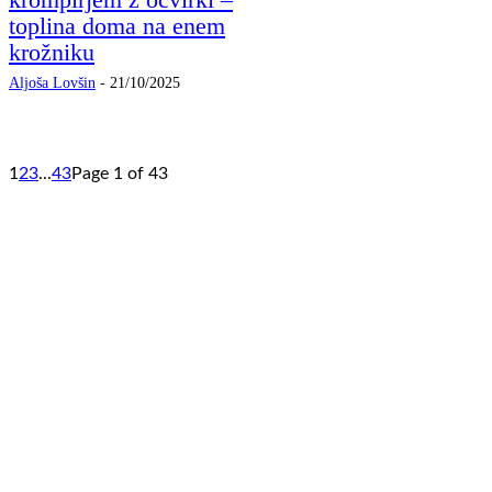
toplina doma na enem
krožniku
Aljoša Lovšin
-
21/10/2025
1
2
3
...
43
Page 1 of 43