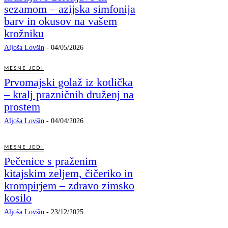
sezamom – azijska simfonija
barv in okusov na vašem
krožniku
Aljoša Lovšin
-
04/05/2026
MESNE JEDI
Prvomajski golaž iz kotlička
– kralj prazničnih druženj na
prostem
Aljoša Lovšin
-
04/04/2026
MESNE JEDI
Pečenice s praženim
kitajskim zeljem, čičeriko in
krompirjem – zdravo zimsko
kosilo
Aljoša Lovšin
-
23/12/2025