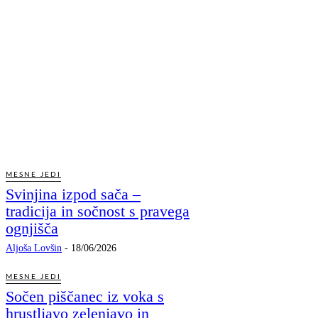
JEDI NA ŽLICO
ZELENJAVNE JEDI
MORSKE JEDI / RIBE
TESTENINE IN RIŽOTE
PRILOGE
KRUH IN TESTO
SLADICE IN SADJE
OZIMNICA
NAPITKI
MESNE JEDI
Svinjina izpod sača –
tradicija in sočnost s pravega
ognjišča
Aljoša Lovšin
-
18/06/2026
MESNE JEDI
Sočen piščanec iz voka s
hrustljavo zelenjavo in