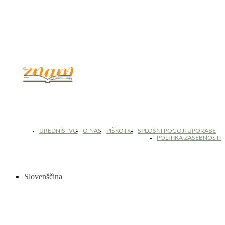
© 2017 - 2026. Kulinarični portal Znam.si. Vse pravice pridržane.
UREDNIŠTVO
O NAS
PIŠKOTKI
SPLOŠNI POGOJI UPORABE
POLITIKA ZASEBNOSTI
Slovenščina