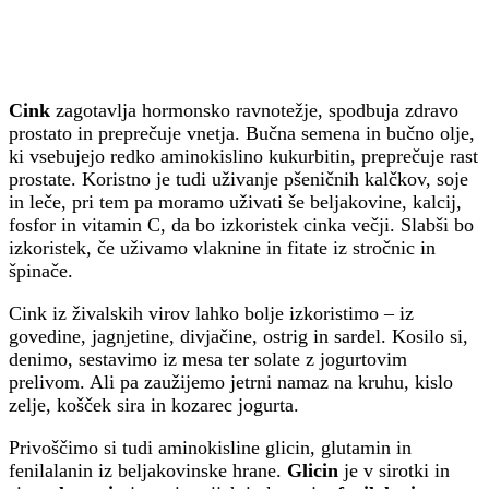
Cink
zagotavlja hormonsko ravnotežje, spodbuja zdravo
prostato in preprečuje vnetja. Bučna semena in bučno olje,
ki vsebujejo redko aminokislino kukurbitin, preprečuje rast
prostate. Koristno je tudi uživanje pšeničnih kalčkov, soje
in leče, pri tem pa moramo uživati še beljakovine, kalcij,
fosfor in vitamin C, da bo izkoristek cinka večji. Slabši bo
izkoristek, če uživamo vlaknine in fitate iz stročnic in
špinače.
Cink iz živalskih virov lahko bolje izkoristimo – iz
govedine, jagnjetine, divjačine, ostrig in sardel. Kosilo si,
denimo, sestavimo iz mesa ter solate z jogurtovim
prelivom. Ali pa zaužijemo jetrni namaz na kruhu, kislo
zelje, košček sira in kozarec jogurta.
Privoščimo si tudi aminokisline glicin, glutamin in
fenilalanin iz beljakovinske hrane.
Glicin
je v sirotki in