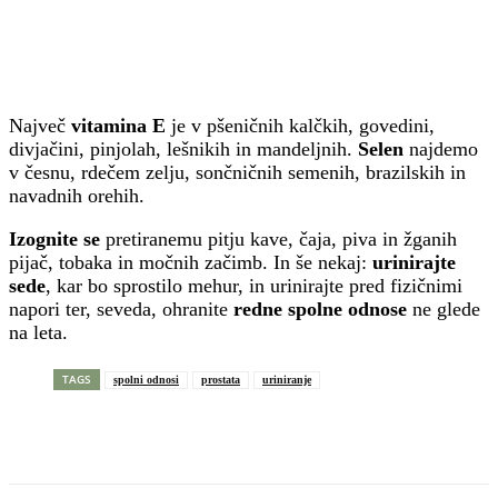
Največ
vitamina E
je v pšeničnih kalčkih, govedini,
divjačini, pinjolah, lešnikih in mandeljnih.
Selen
najdemo
v česnu, rdečem zelju, sončničnih semenih, brazilskih in
navadnih orehih.
Izognite se
pretiranemu pitju kave, čaja, piva in žganih
pijač, tobaka in močnih začimb. In še nekaj:
urinirajte
sede
, kar bo sprostilo mehur, in urinirajte pred fizičnimi
napori ter, seveda, ohranite
redne spolne odnose
ne glede
na leta.
TAGS
spolni odnosi
prostata
uriniranje