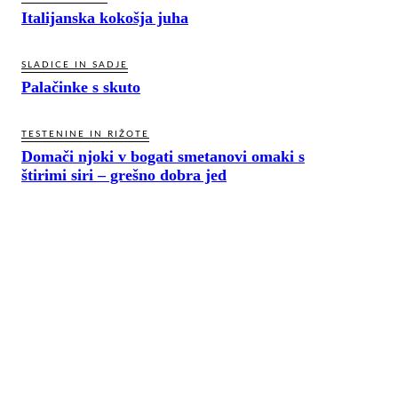
Italijanska kokošja juha
SLADICE IN SADJE
Palačinke s skuto
TESTENINE IN RIŽOTE
Domači njoki v bogati smetanovi omaki s
štirimi siri – grešno dobra jed