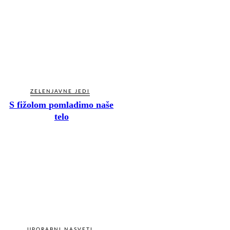
ZELENJAVNE JEDI
S fižolom pomladimo naše
telo
UPORABNI NASVETI