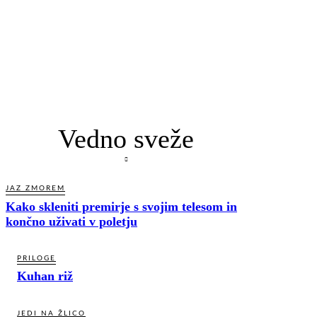
Vedno sveže
JAZ ZMOREM
Kako skleniti premirje s svojim telesom in
končno uživati v poletju
PRILOGE
Kuhan riž
JEDI NA ŽLICO