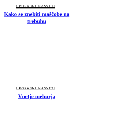
UPORABNI NASVETI
Kako se znebiti maščobe na
trebuhu
UPORABNI NASVETI
Vnetje mehurja