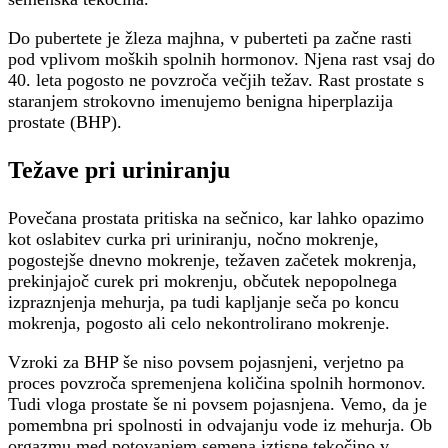
Do pubertete je žleza majhna, v puberteti pa začne rasti
pod vplivom moških spolnih hormonov. Njena rast vsaj do
40. leta pogosto ne povzroča večjih težav. Rast prostate s
staranjem strokovno imenujemo benigna hiperplazija
prostate (BHP).
Težave pri uriniranju
Povečana prostata pritiska na sečnico, kar lahko opazimo
kot oslabitev curka pri uriniranju, nočno mokrenje,
pogostejše dnevno mokrenje, težaven začetek mokrenja,
prekinjajoč curek pri mokrenju, občutek nepopolnega
izpraznjenja mehurja, pa tudi kapljanje seča po koncu
mokrenja, pogosto ali celo nekontrolirano mokrenje.
Vzroki za BHP še niso povsem pojasnjeni, verjetno pa
proces povzroča spremenjena količina spolnih hormonov.
Tudi vloga prostate še ni povsem pojasnjena. Vemo, da je
pomembna pri spolnosti in odvajanju vode iz mehurja. Ob
orgazmu med potovanjem semena iztisne tekočino v