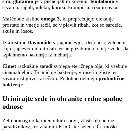
siru,
glutamin
je v pistacijah in korenju,
fenilalanin
v
sezamu, jajcih, mleku, koruzi, krompirju, rižu in ovsu.
Maščobne kisline
omega 3
, ki preprečujejo otekanje
prostate in vnetje sečil, so v plavih ribah, kot so sardele,
skuše in losos.
Izkoristimo
flavonoide
v jagodičevju, rdeči pesi, zelenem
čaju, jajčevcih in citrusih ter ne pozabimo na pitje vode, da
izplahnemo bakterije iz mehurja.
Cimet
razkužuje zaradi svojega eteričnega olja, ki vsebuje
cinamaldehid. Ta uničuje bakterije, viruse in gliste ter
zavira rast glivic v sečilih. Podobno delujejo
probiotične
bakterije
.
Urinirajte sede in ohranite redne spolne
odnose
Zelo pomagajo karotenoidnih snovi, zlasti likopen iz
paradižnikov, ter vitamini E in C ter selena. Če moški