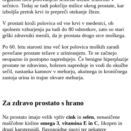
sečnico. Tedaj se tudi pokrčijo mišice okrog prostate, kar
izboljša pretok krvi in prepreči otekanje žleze.
V prostati kroži polovica od vse krvi v medenici, ob
spolnem vzburjenju pa tudi do 80 odstotkov, zato so stari
grški zdravniki menili, da je prostata drugo srce moškega.
Po 60. letu starosti ima več kot polovica moških zaradi
povečane prostate težave z uriniranjem. Te se začnejo
neopazno in postopno napredujejo. Če benigne hiperplazije
prostate ne zdravimo, bolezen napreduje in vodi do okužbe
sečil, nastanka kamnov v mehurju, akutnega in kroničnega
zastoja urina in trajne okvare mehurja.
Za zdravo prostato s hrano
Na prostato imajo velik vpliv
cink
in
selen
, nenasičene
maščobne kisline
omega 3
,
vitamina E in C
, likopen in
drugi karotenoidi, flavonoidne snovi ter nekatere