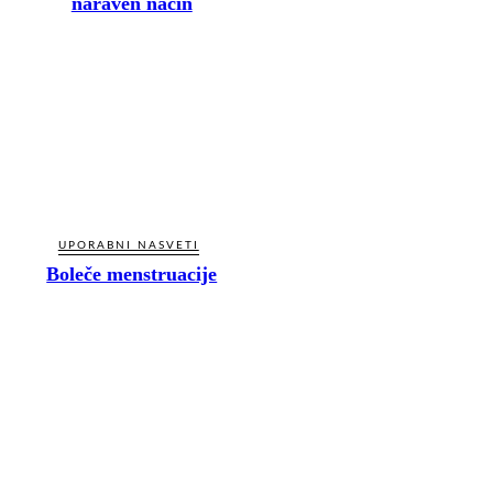
naraven način
UPORABNI NASVETI
Boleče menstruacije