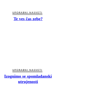
UPORABNI NASVETI
Te ves čas zebe?
UPORABNI NASVETI
Izognimo se spomladanski
utrujenosti