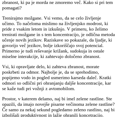
zbranost, ki pa je morda ne zmoremo več. Kako si pri tem
pomagati?
Trenirajmo možgane. Vsi vemo, da se celo življenje
učimo. To načeloma mislimo na življenjsko modrost, ki
pride z vsakim letom in izkušnjo. V primeru, ko želimo
trenirati možgane in s tem koncentracijo, je odlična metoda
učenje novih jezikov. Raziskave so pokazale, da ljudje, ki
govorijo več jezikov, bolje izkoriščajo svoj potencial.
Primerno je tudi reševanje križank, sudokuja in ostale
miselne interakcije, ki zahtevajo določeno zbranost.
Vsi, ki opravljate delo, ki zahteva zbranost, morate
poskrbeti za odmor. Najbolje je, da se sprehodimo,
popijemo vodo in pogled usmerimo karseda daleč. Kratki
odmori so odlični pri ohranjanju daljše koncentracije, kar
se kaže tudi pri vožnji z avtomobilom.
Prostor, v katerem delamo, naj bi imel zelene rastline. Ste
opazili, da imajo novejše pisarne večinoma zelene rastline?
Če samo za nekaj sekund pogledamo zeleno rastlino, naj bi
izboljšali produktivnost in lažje ohranili koncetracijo.