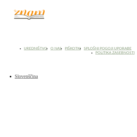
© 2017 - 2026. Kulinarični portal Znam.si. Vse pravice pridržane.
UREDNIŠTVO
O NAS
PIŠKOTKI
SPLOŠNI POGOJI UPORABE
POLITIKA ZASEBNOSTI
Slovenščina