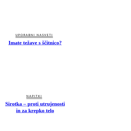
UPORABNI NASVETI
Imate težave s ščitnico?
NAPITKI
Sirotka – proti utrujenosti
in za krepko telo