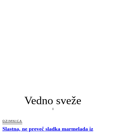
Vedno sveže
OZIMNICA
Slastna, ne preveč sladka marmelada iz