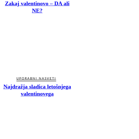
Zakaj valentinovo – DA ali
NE?
UPORABNI NASVETI
Najdražja sladica letošnjega
valentinovega