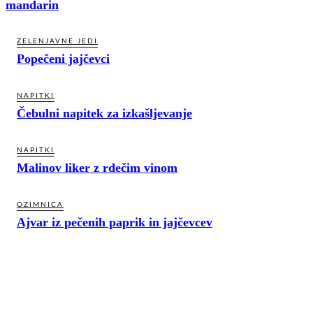
mandarin
ZELENJAVNE JEDI
Popečeni jajčevci
NAPITKI
Čebulni napitek za izkašljevanje
NAPITKI
Malinov liker z rdečim vinom
OZIMNICA
Ajvar iz pečenih paprik in jajčevcev