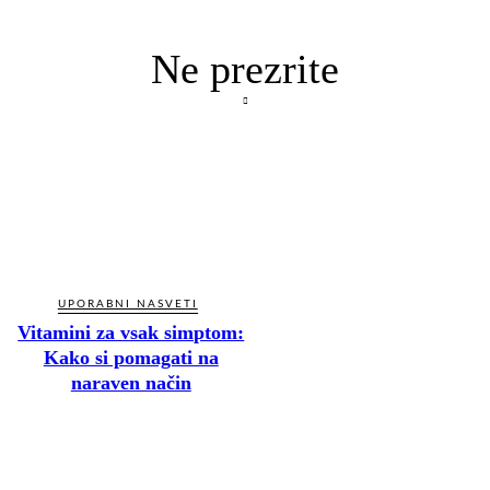
Ne prezrite
UPORABNI NASVETI
Vitamini za vsak simptom:
Kako si pomagati na
naraven način