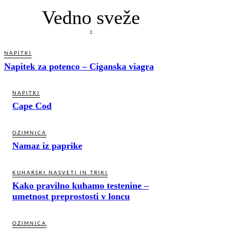
Vedno sveže
NAPITKI
Napitek za potenco – Ciganska viagra
NAPITKI
Cape Cod
OZIMNICA
Namaz iz paprike
KUHARSKI NASVETI IN TRIKI
Kako pravilno kuhamo testenine –
umetnost preprostosti v loncu
OZIMNICA