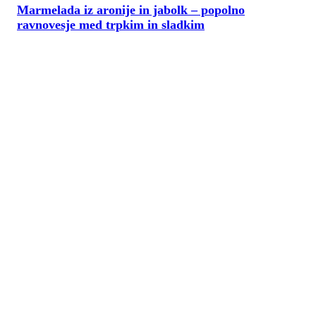
Marmelada iz aronije in jabolk – popolno
ravnovesje med trpkim in sladkim