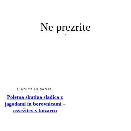
Ne prezrite
SLADICE IN SADJE
Poletna skutina sladica z
jagodami in borovnicami –
osvežitev v kozarcu