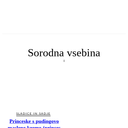
Sorodna vsebina
SLADICE IN SADJE
Princeske s pudingovo
masleno kremo (princes