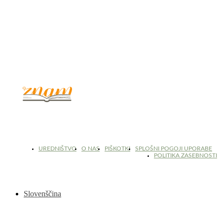
© 2017 - 2026. Kulinarični portal Znam.si. Vse pravice pridržane.
UREDNIŠTVO
O NAS
PIŠKOTKI
SPLOŠNI POGOJI UPORABE
POLITIKA ZASEBNOSTI
Slovenščina