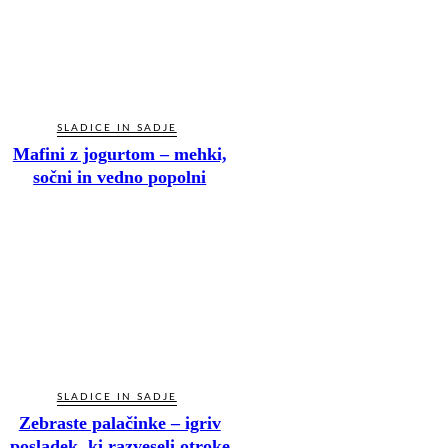
SLADICE IN SADJE
Mafini z jogurtom – mehki,
sočni in vedno popolni
SLADICE IN SADJE
Zebraste palačinke – igriv
posladek, ki razveseli otroke