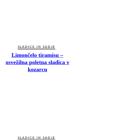
SLADICE IN SADJE
Limončelo tiramisu –
osvežilna poletna sladica v
kozarcu
SLADICE IN SADJE