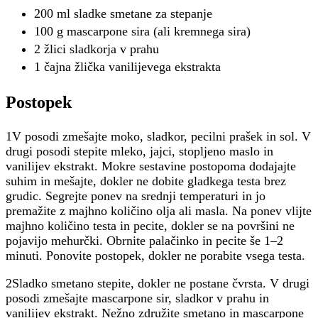
200 ml sladke smetane za stepanje
100 g mascarpone sira (ali kremnega sira)
2 žlici sladkorja v prahu
1 čajna žlička vanilijevega ekstrakta
Postopek
1V posodi zmešajte moko, sladkor, pecilni prašek in sol. V
drugi posodi stepite mleko, jajci, stopljeno maslo in
vanilijev ekstrakt. Mokre sestavine postopoma dodajajte
suhim in mešajte, dokler ne dobite gladkega testa brez
grudic. Segrejte ponev na srednji temperaturi in jo
premažite z majhno količino olja ali masla. Na ponev vlijte
majhno količino testa in pecite, dokler se na površini ne
pojavijo mehurčki. Obrnite palačinko in pecite še 1–2
minuti. Ponovite postopek, dokler ne porabite vsega testa.
2Sladko smetano stepite, dokler ne postane čvrsta. V drugi
posodi zmešajte mascarpone sir, sladkor v prahu in
vanilijev ekstrakt. Nežno združite smetano in mascarpone