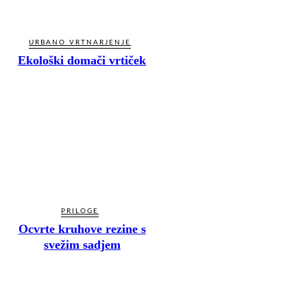
URBANO VRTNARJENJE
Ekološki domači vrtiček
PRILOGE
Ocvrte kruhove rezine s
svežim sadjem