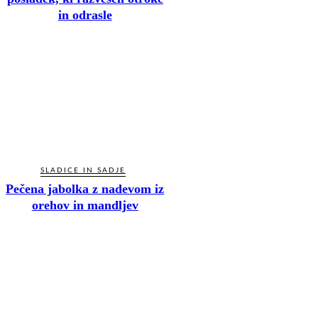
in odrasle
SLADICE IN SADJE
Pečena jabolka z nadevom iz
orehov in mandljev