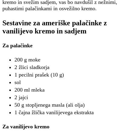
kremo in svežim sadjem, vas bo navdušil z nežnimi,
puhastimi palačinkami in osvežilno kremo.
Sestavine za ameriške palačinke z
vanilijevo kremo in sadjem
Za palačinke
200 g moke
2 žlici sladkorja
1 pecilni prašek (10 g)
sol
200 ml mleka
2 jajci
50 g stopljenega masla (ali olja)
1 čajna žlička vanilijevega ekstrakta
Za vanilijevo kremo