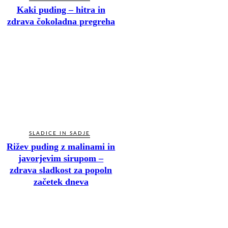
Kaki puding – hitra in
zdrava čokoladna pregreha
SLADICE IN SADJE
Rižev puding z malinami in
javorjevim sirupom –
zdrava sladkost za popoln
začetek dneva