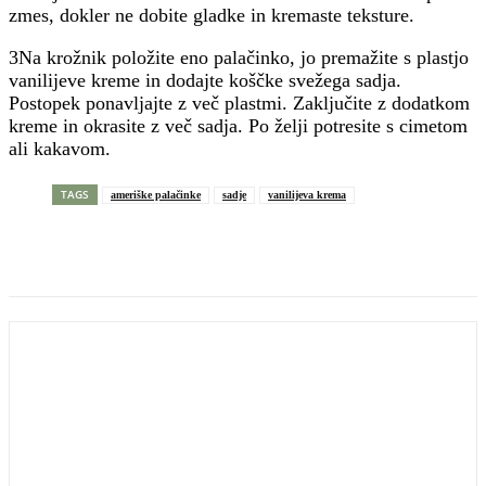
zmes, dokler ne dobite gladke in kremaste teksture.
3Na krožnik položite eno palačinko, jo premažite s plastjo
vanilijeve kreme in dodajte koščke svežega sadja.
Postopek ponavljajte z več plastmi. Zaključite z dodatkom
kreme in okrasite z več sadja. Po želji potresite s cimetom
ali kakavom.
TAGS
ameriške palačinke
sadje
vanilijeva krema