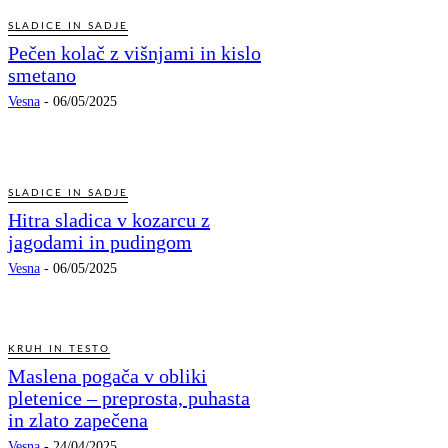
SLADICE IN SADJE
Pečen kolač z višnjami in kislo
smetano
Vesna
-
06/05/2025
SLADICE IN SADJE
Hitra sladica v kozarcu z
jagodami in pudingom
Vesna
-
06/05/2025
KRUH IN TESTO
Maslena pogača v obliki
pletenice – preprosta, puhasta
in zlato zapečena
Vesna
-
24/04/2025