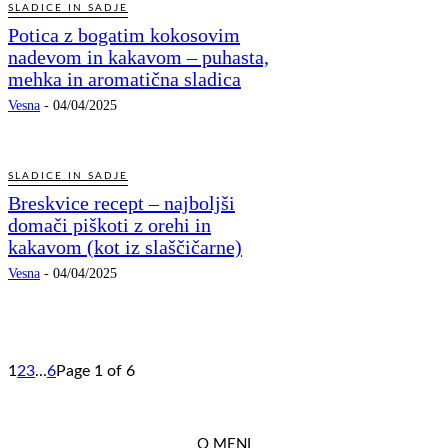
SLADICE IN SADJE
Potica z bogatim kokosovim
nadevom in kakavom – puhasta,
mehka in aromatična sladica
Vesna
-
04/04/2025
SLADICE IN SADJE
Breskvice recept – najboljši
domači piškoti z orehi in
kakavom (kot iz slaščičarne)
Vesna
-
04/04/2025
1
2
3
...
6
Page 1 of 6
O MENI