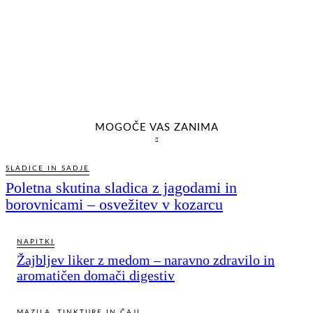
MOGOČE VAS ZANIMA
SLADICE IN SADJE
Poletna skutina sladica z jagodami in
borovnicami – osvežitev v kozarcu
NAPITKI
Žajbljev liker z medom – naravno zdravilo in
aromatičen domači digestiv
MAZILA, TINKTURE IN ČAJI