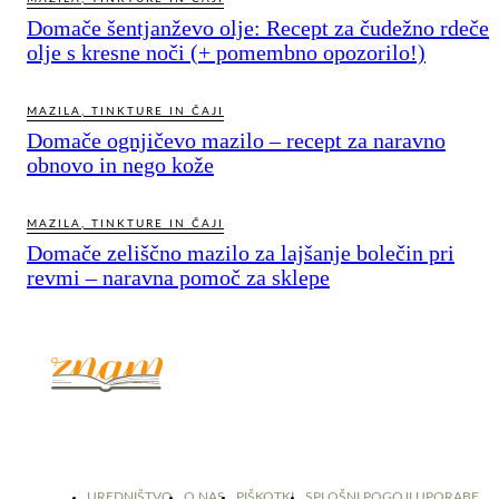
Domače šentjanževo olje: Recept za čudežno rdeče
olje s kresne noči (+ pomembno opozorilo!)
MAZILA, TINKTURE IN ČAJI
Domače ognjičevo mazilo – recept za naravno
obnovo in nego kože
MAZILA, TINKTURE IN ČAJI
Domače zeliščno mazilo za lajšanje bolečin pri
revmi – naravna pomoč za sklepe
© 2017 - 2026. Kulinarični portal Znam.si. Vse pravice pridržane.
UREDNIŠTVO
O NAS
PIŠKOTKI
SPLOŠNI POGOJI UPORABE