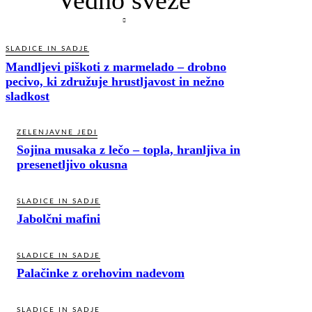
SLADICE IN SADJE
Mandljevi piškoti z marmelado – drobno
pecivo, ki združuje hrustljavost in nežno
sladkost
ZELENJAVNE JEDI
Sojina musaka z lečo – topla, hranljiva in
presenetljivo okusna
SLADICE IN SADJE
Jabolčni mafini
SLADICE IN SADJE
Palačinke z orehovim nadevom
SLADICE IN SADJE