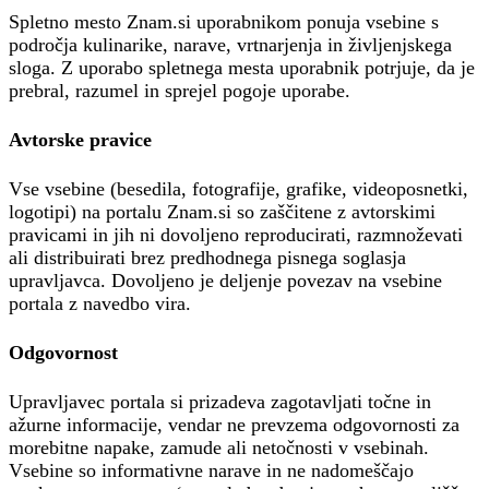
Spletno mesto Znam.si uporabnikom ponuja vsebine s
področja kulinarike, narave, vrtnarjenja in življenjskega
sloga. Z uporabo spletnega mesta uporabnik potrjuje, da je
prebral, razumel in sprejel pogoje uporabe.
Avtorske pravice
Vse vsebine (besedila, fotografije, grafike, videoposnetki,
logotipi) na portalu Znam.si so zaščitene z avtorskimi
pravicami in jih ni dovoljeno reproducirati, razmnoževati
ali distribuirati brez predhodnega pisnega soglasja
upravljavca. Dovoljeno je deljenje povezav na vsebine
portala z navedbo vira.
Odgovornost
Upravljavec portala si prizadeva zagotavljati točne in
ažurne informacije, vendar ne prevzema odgovornosti za
morebitne napake, zamude ali netočnosti v vsebinah.
Vsebine so informativne narave in ne nadomeščajo