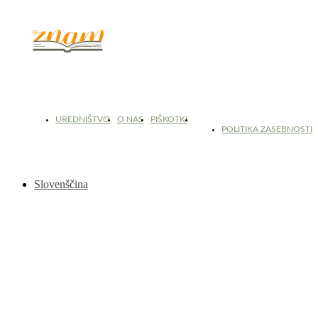
© 2017 - 2026. Kulinarični portal Znam.si. Vse pravice pridržane.
UREDNIŠTVO
O NAS
PIŠKOTKI
SPLOŠNI POGOJI UPORABE
POLITIKA ZASEBNOSTI
Slovenščina