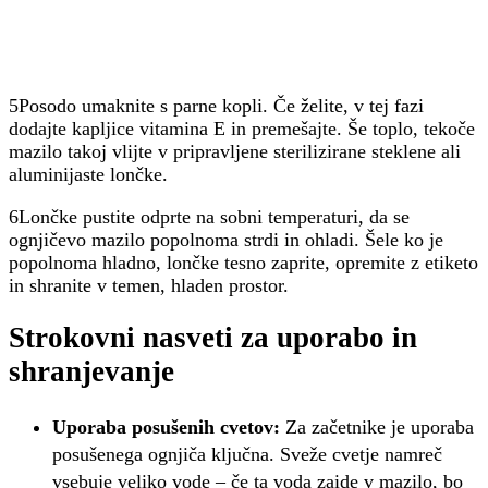
5Posodo umaknite s parne kopli. Če želite, v tej fazi
dodajte kapljice vitamina E in premešajte. Še toplo, tekoče
mazilo takoj vlijte v pripravljene sterilizirane steklene ali
aluminijaste lončke.
6Lončke pustite odprte na sobni temperaturi, da se
ognjičevo mazilo popolnoma strdi in ohladi. Šele ko je
popolnoma hladno, lončke tesno zaprite, opremite z etiketo
in shranite v temen, hladen prostor.
Strokovni nasveti za uporabo in
shranjevanje
Uporaba posušenih cvetov:
Za začetnike je uporaba
posušenega ognjiča ključna. Sveže cvetje namreč
vsebuje veliko vode – če ta voda zaide v mazilo, bo