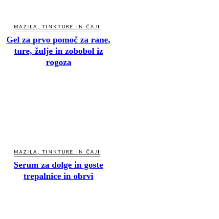
MAZILA, TINKTURE IN ČAJI
Gel za prvo pomoč za rane,
ture, žulje in zobobol iz
rogoza
MAZILA, TINKTURE IN ČAJI
Serum za dolge in goste
trepalnice in obrvi