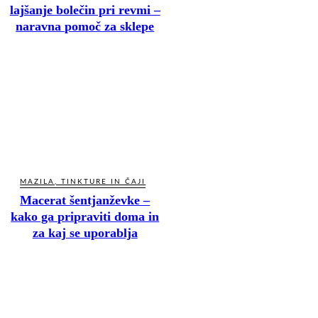
lajšanje bolečin pri revmi –
naravna pomoč za sklepe
MAZILA, TINKTURE IN ČAJI
Macerat šentjanževke –
kako ga pripraviti doma in
za kaj se uporablja