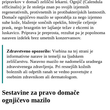
pripravkov v domači zeliščni lekarni. Ognjič (Calendula
officinalis) je že stoletja znan po svojih izjemnih
regenerativnih, protivnetnih in protibakterijskih lastnostih.
Domače ognjičevo mazilo se uporablja za nego izjemno
suhe kože, blaženje sončnih opeklin, hitrejše celjenje
prask, nego brazgotin ter lajšanje težav z ekcemi in
luskavico. Priprava je preprosta, rezultat pa je popolnoma
naraven izdelek brez umetnih konzervansov.
Zdravstveno opozorilo:
Vsebina na tej strani je
informativne narave in temelji na ljudskem
zeliščarstvu. Naravno mazilo ne nadomešča uradnega
zdravstvenega zdravljenja. Pri resnejših kožnih
boleznih ali odprtih ranah se vedno posvetujte z
osebnim zdravnikom ali dermatologom.
Sestavine za pravo domače
ognjičevo mazilo