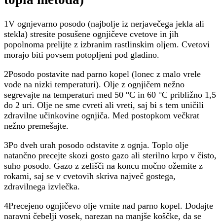
1V ognjevarno posodo (najbolje iz nerjavečega jekla ali
stekla) stresite posušene ognjičeve cvetove in jih
popolnoma prelijte z izbranim rastlinskim oljem. Cvetovi
morajo biti povsem potopljeni pod gladino.
2Posodo postavite nad parno kopel (lonec z malo vrele
vode na nizki temperaturi). Olje z ognjičem nežno
segrevajte na temperaturi med 50 °C in 60 °C približno 1,5
do 2 uri. Olje ne sme cvreti ali vreti, saj bi s tem uničili
zdravilne učinkovine ognjiča. Med postopkom večkrat
nežno premešajte.
3Po dveh urah posodo odstavite z ognja. Toplo olje
natančno precejte skozi gosto gazo ali sterilno krpo v čisto,
suho posodo. Gazo z zelišči na koncu močno ožemite z
rokami, saj se v cvetovih skriva največ gostega,
zdravilnega izvlečka.
4Precejeno ognjičevo olje vrnite nad parno kopel. Dodajte
naravni čebelji vosek, narezan na manjše koščke, da se