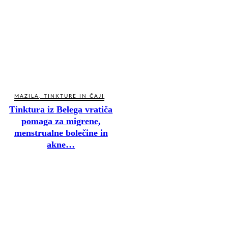
MAZILA, TINKTURE IN ČAJI
Tinktura iz Belega vratiča
pomaga za migrene,
menstrualne bolečine in
akne…