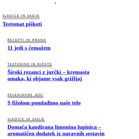
SLADICE IN SADJE
Testomat piškoti
RECEPTI IN HRANA
11 jedi s čemažem
TESTENINE IN RIŽOTE
Široki rezanci z jurčki – kremasta
omaka, ki objame vsak grižljaj
ZELENJAVNE JEDI
S fižolom pomladimo naše telo
SLADICE IN SADJE
Domača kandirana limonina lupinica –
aromatičen dodatek iz naravnih sestavin