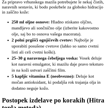
Za pripravo vrhunskega mazila potrebujete le nekaj čistih,
naravnih sestavin, ki bodo poskrbele za globoko hidracijo
in zaščito kože:
250 ml oljne osnove:
Hladno stiskano oljčno,
mandljevo ali sončnično olje (izberite kakovostno
olje, saj bo to osnova vašega macerata).
2 polni prgišči ognjičevih cvetov:
Najbolje je
uporabiti posušene cvetove (lahko so samo cvetni
listi ali celi cvetni koški).
25–30 g naravnega čebeljega voska:
Vosek deluje
kot naravni emulgator, ki mazilu daje pravo teksturo
in na koži ustvari zaščitni film.
5 kapljic vitamina E (neobvezno):
Deluje kot
močan antioksidant, ki podaljša rok trajanja olja in
dodatno neguje kožo.
Postopek izdelave po korakih (Hitra
topla metoda)