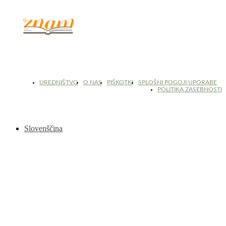
© 2017 - 2026. Kulinarični portal Znam.si. Vse pravice pridržane.
UREDNIŠTVO
O NAS
PIŠKOTKI
SPLOŠNI POGOJI UPORABE
POLITIKA ZASEBNOSTI
Slovenščina