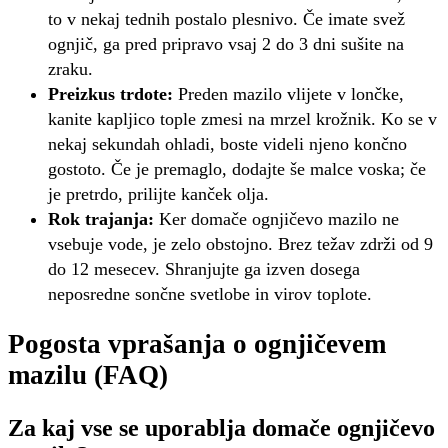
to v nekaj tednih postalo plesnivo. Če imate svež
ognjič, ga pred pripravo vsaj 2 do 3 dni sušite na
zraku.
Preizkus trdote:
Preden mazilo vlijete v lončke,
kanite kapljico tople zmesi na mrzel krožnik. Ko se v
nekaj sekundah ohladi, boste videli njeno končno
gostoto. Če je premaglo, dodajte še malce voska; če
je pretrdo, prilijte kanček olja.
Rok trajanja:
Ker domače ognjičevo mazilo ne
vsebuje vode, je zelo obstojno. Brez težav zdrži od 9
do 12 mesecev. Shranjujte ga izven dosega
neposredne sončne svetlobe in virov toplote.
Pogosta vprašanja o ognjičevem
mazilu (FAQ)
Za kaj vse se uporablja domače ognjičevo