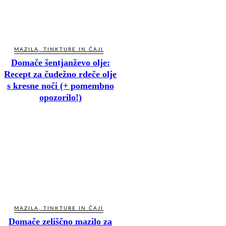
MAZILA, TINKTURE IN ČAJI
Domače šentjanževo olje:
Recept za čudežno rdeče olje
s kresne noči (+ pomembno
opozorilo!)
MAZILA, TINKTURE IN ČAJI
Domače zeliščno mazilo za