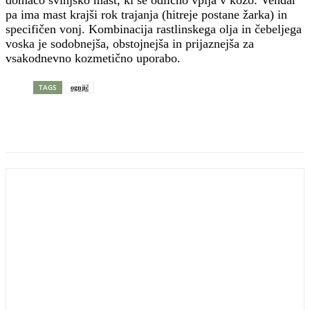
domačo svinjsko mast, ki se odlično vpija v kožo. Vendar
pa ima mast krajši rok trajanja (hitreje postane žarka) in
specifičen vonj. Kombinacija rastlinskega olja in čebeljega
voska je sodobnejša, obstojnejša in prijaznejša za
vsakodnevno kozmetično uporabo.
TAGS
ognjič