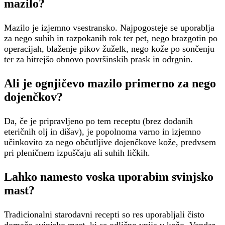
mazilo?
Mazilo je izjemno vsestransko. Najpogosteje se uporablja
za nego suhih in razpokanih rok ter pet, nego brazgotin po
operacijah, blaženje pikov žuželk, nego kože po sončenju
ter za hitrejšo obnovo površinskih prask in odrgnin.
Ali je ognjičevo mazilo primerno za nego
dojenčkov?
Da, če je pripravljeno po tem receptu (brez dodanih
eteričnih olj in dišav), je popolnoma varno in izjemno
učinkovito za nego občutljive dojenčkove kože, predvsem
pri pleničnem izpuščaju ali suhih ličkih.
Lahko namesto voska uporabim svinjsko
mast?
Tradicionalni starodavni recepti so res uporabljali čisto