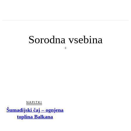
Sorodna vsebina
NAPITKI
Šumadijski čaj – ognjena
toplina Balkana