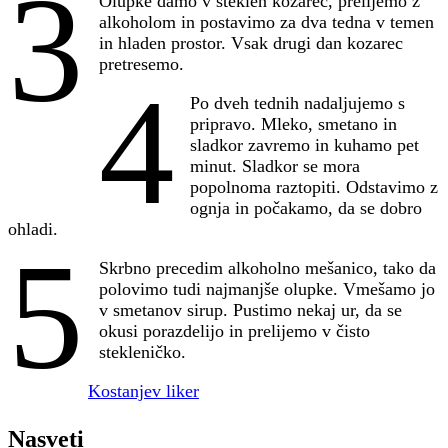
3
Olupke damo v steklen kozarec, prelijemo z
alkoholom in postavimo za dva tedna v temen
in hladen prostor. Vsak drugi dan kozarec
pretresemo.
4
Po dveh tednih nadaljujemo s
pripravo. Mleko, smetano in
sladkor zavremo in kuhamo pet
minut. Sladkor se mora
popolnoma raztopiti. Odstavimo z
ognja in počakamo, da se dobro
ohladi.
5
Skrbno precedim alkoholno mešanico, tako da
polovimo tudi najmanjše olupke. Vmešamo jo
v smetanov sirup. Pustimo nekaj ur, da se
okusi porazdelijo in prelijemo v čisto
stekleničko.
Kostanjev liker
Nasveti