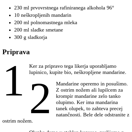
230 ml prvovrstnega rafiniranega alkohola 96°
10 neškropljenih mandarin
200 ml polnomastnega mleka
200 ml sladke smetane
300 g sladkorja
Priprava
1
Ker za pripravo tega likerja uporabljamo
lupinico, kupite bio, neškropljene mandarine.
2
Mandarine operemo in posušimo.
Z ostrim nožem ali lupilcem za
krompir mandarine zelo tanko
olupimo. Ker ima mandarina
tanek olupek, to zahteva precej
natančnosti. Bele dele odstranite z
ostrim nožem.