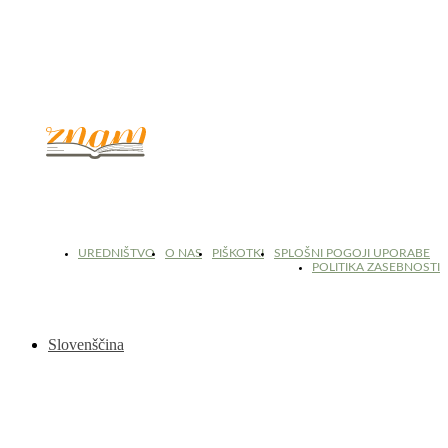
© 2017 - 2026. Kulinarični portal Znam.si. Vse pravice pridržane.
UREDNIŠTVO
O NAS
PIŠKOTKI
SPLOŠNI POGOJI UPORABE
POLITIKA ZASEBNOSTI
Slovenščina