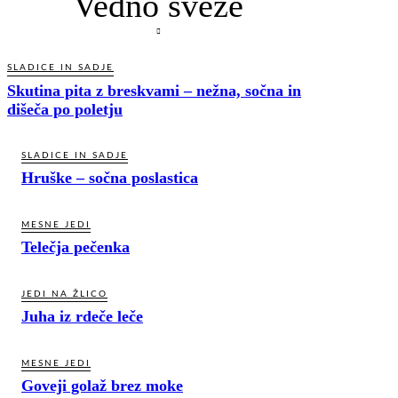
Vedno sveže
SLADICE IN SADJE
Skutina pita z breskvami – nežna, sočna in
dišeča po poletju
SLADICE IN SADJE
Hruške – sočna poslastica
MESNE JEDI
Telečja pečenka
JEDI NA ŽLICO
Juha iz rdeče leče
MESNE JEDI
Goveji golaž brez moke