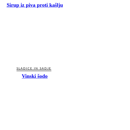
Sirup iz piva proti kašlju
SLADICE IN SADJE
Vinski šodo