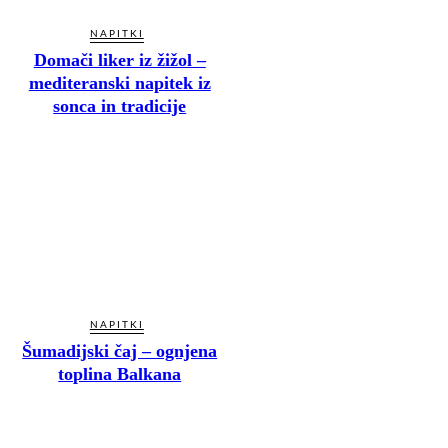
NAPITKI
Domači liker iz žižol –
mediteranski napitek iz
sonca in tradicije
NAPITKI
Šumadijski čaj – ognjena
toplina Balkana