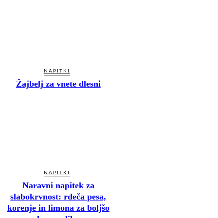
NAPITKI
Žajbelj za vnete dlesni
NAPITKI
Naravni napitek za
slabokrvnost: rdeča pesa,
korenje in limona za boljšo