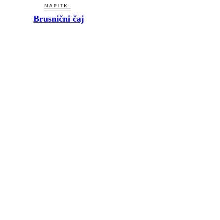
NAPITKI
Brusnični čaj