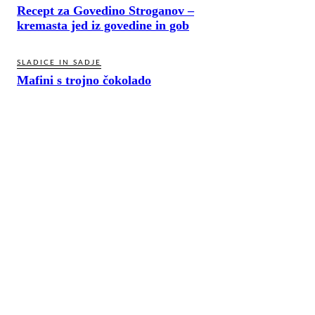
Recept za Govedino Stroganov –
kremasta jed iz govedine in gob
SLADICE IN SADJE
Mafini s trojno čokolado