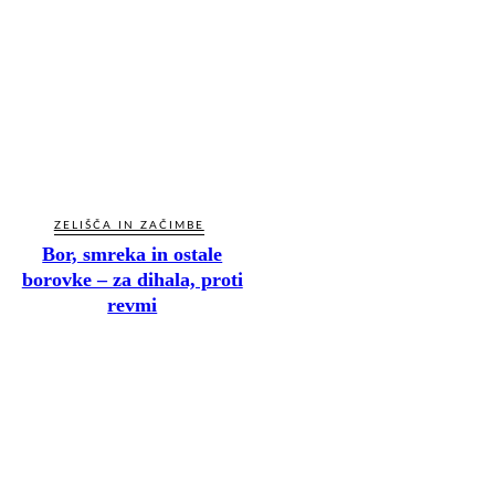
ZELIŠČA IN ZAČIMBE
Bor, smreka in ostale
borovke – za dihala, proti
revmi