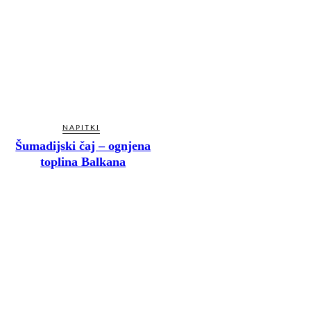
NAPITKI
Šumadijski čaj – ognjena
toplina Balkana