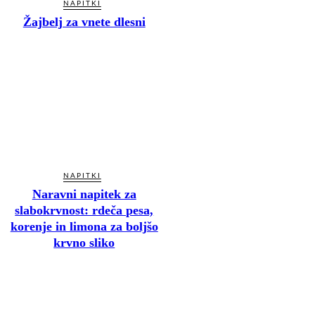
NAPITKI
Žajbelj za vnete dlesni
NAPITKI
Naravni napitek za
slabokrvnost: rdeča pesa,
korenje in limona za boljšo
krvno sliko