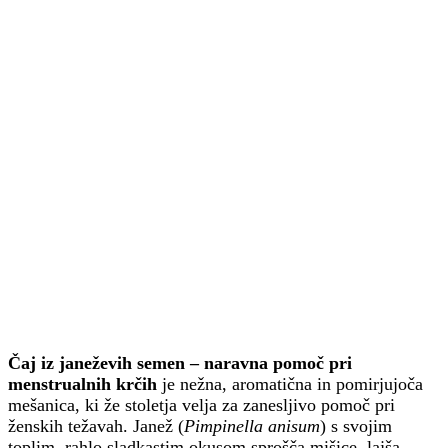
Čaj iz janeževih semen – naravna pomoč pri
menstrualnih krčih
je nežna, aromatična in pomirjujoča
mešanica, ki že stoletja velja za zanesljivo pomoč pri
ženskih težavah. Janež (
Pimpinella anisum
) s svojim
toplim, rahlo sladkastim okusom sprošča mišice, lajša