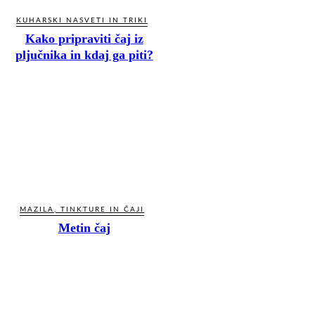
KUHARSKI NASVETI IN TRIKI
Kako pripraviti čaj iz
pljučnika in kdaj ga piti?
MAZILA, TINKTURE IN ČAJI
Metin čaj