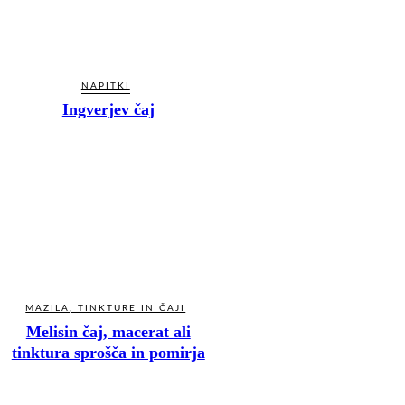
NAPITKI
Ingverjev čaj
MAZILA, TINKTURE IN ČAJI
Melisin čaj, macerat ali
tinktura sprošča in pomirja