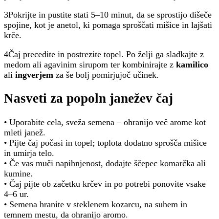
3Pokrijte in pustite stati 5–10 minut, da se sprostijo dišeče
spojine, kot je anetol, ki pomaga sproščati mišice in lajšati
krče.
4Čaj precedite in postrezite topel. Po želji ga sladkajte z
medom ali agavinim sirupom ter kombinirajte z
kamilico
ali
ingverjem
za še bolj pomirjujoč učinek.
Nasveti za popoln janežev čaj
• Uporabite cela, sveža semena – ohranijo več arome kot
mleti janež.
• Pijte čaj počasi in topel; toplota dodatno sprošča mišice
in umirja telo.
• Če vas muči napihnjenost, dodajte ščepec komarčka ali
kumine.
• Čaj pijte ob začetku krčev in po potrebi ponovite vsake
4–6 ur.
• Semena hranite v steklenem kozarcu, na suhem in
temnem mestu, da ohranijo aromo.