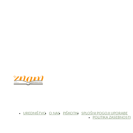
© 2017 - 2026. Kulinarični portal Znam.si. Vse pravice pridržane.
UREDNIŠTVO
O NAS
PIŠKOTKI
SPLOŠNI POGOJI UPORABE
POLITIKA ZASEBNOSTI