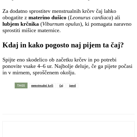
Za dodatno sprostitev menstrualnih krčev čaj lahko
obogatite z
materino dušico
(
Leonurus cardiaca
) ali
lubjem krčnika
(
Viburnum opulus
), ki pomagata naravno
sprostiti mišice maternice.
Kdaj in kako pogosto naj pijem ta čaj?
Spijte eno skodelico ob začetku krčev in po potrebi
ponovite vsake 4–6 ur. Najbolje deluje, če ga pijete počasi
in v mirnem, sproščenem okolju.
TAGS
menstrualni krči
čaj
janež