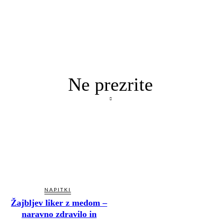
Ne prezrite
NAPITKI
Žajbljev liker z medom –
naravno zdravilo in