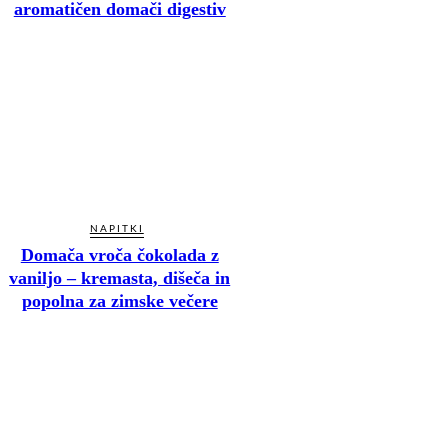
aromatičen domači digestiv
NAPITKI
Domača vroča čokolada z
vaniljo – kremasta, dišeča in
popolna za zimske večere