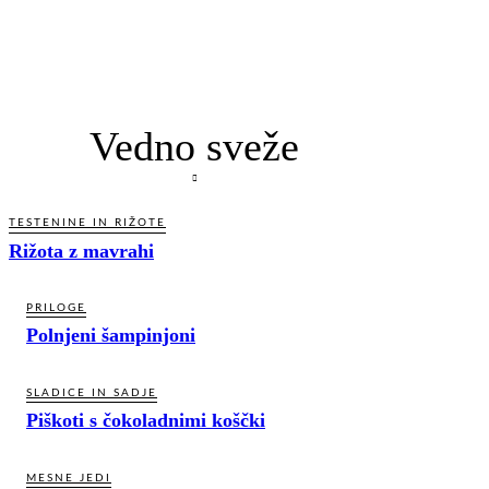
Vedno sveže
TESTENINE IN RIŽOTE
Rižota z mavrahi
PRILOGE
Polnjeni šampinjoni
SLADICE IN SADJE
Piškoti s čokoladnimi koščki
MESNE JEDI