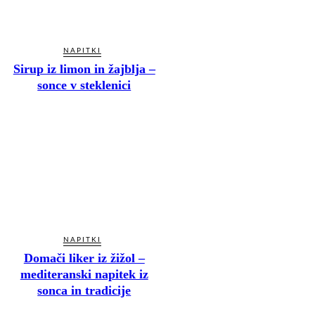
NAPITKI
Sirup iz limon in žajblja –
sonce v steklenici
NAPITKI
Domači liker iz žižol –
mediteranski napitek iz
sonca in tradicije