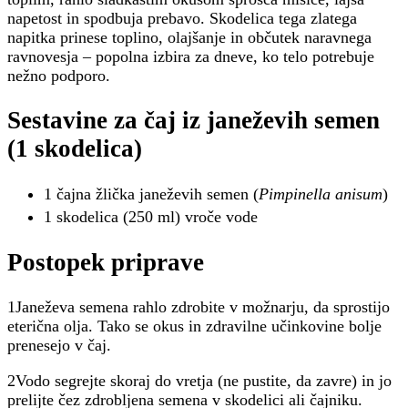
napetost in spodbuja prebavo. Skodelica tega zlatega
napitka prinese toplino, olajšanje in občutek naravnega
ravnovesja – popolna izbira za dneve, ko telo potrebuje
nežno podporo.
Sestavine za čaj iz janeževih semen
(1 skodelica)
1 čajna žlička janeževih semen (
Pimpinella anisum
)
1 skodelica (250 ml) vroče vode
Postopek priprave
1Janeževa semena rahlo zdrobite v možnarju, da sprostijo
eterična olja. Tako se okus in zdravilne učinkovine bolje
prenesejo v čaj.
2Vodo segrejte skoraj do vretja (ne pustite, da zavre) in jo
prelijte čez zdrobljena semena v skodelici ali čajniku.