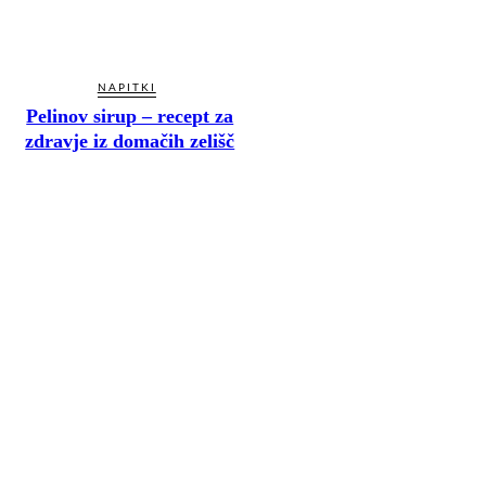
NAPITKI
Pelinov sirup – recept za
zdravje iz domačih zelišč