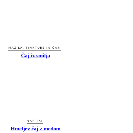
MAZILA, TINKTURE IN ČAJI
Čaj iz smilja
NAPITKI
Hmeljev čaj z medom