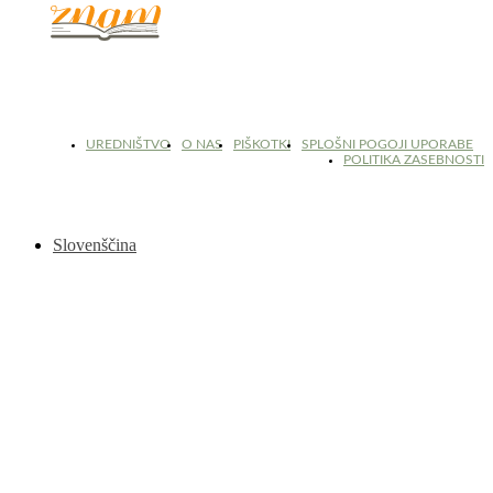
© 2017 - 2026. Kulinarični portal Znam.si. Vse pravice pridržane.
UREDNIŠTVO
O NAS
PIŠKOTKI
SPLOŠNI POGOJI UPORABE
POLITIKA ZASEBNOSTI
Slovenščina