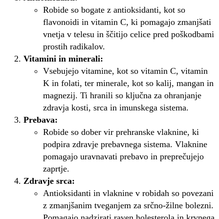
Robide so bogate z antioksidanti, kot so
flavonoidi in vitamin C, ki pomagajo zmanjšati
vnetja v telesu in ščitijo celice pred poškodbami
prostih radikalov.
Vitamini in minerali:
Vsebujejo vitamine, kot so vitamin C, vitamin
K in folati, ter minerale, kot so kalij, mangan in
magnezij. Ti hranili so ključna za ohranjanje
zdravja kosti, srca in imunskega sistema.
Prebava:
Robide so dober vir prehranske vlaknine, ki
podpira zdravje prebavnega sistema. Vlaknine
pomagajo uravnavati prebavo in preprečujejo
zaprtje.
Zdravje srca:
Antioksidanti in vlaknine v robidah so povezani
z zmanjšanim tveganjem za srčno-žilne bolezni.
Pomagajo nadzirati raven holesterola in krvnega