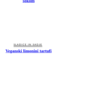
sokom
SLADICE IN SADJE
Veganski limonini tartufi