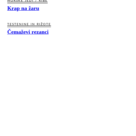
MORSKE JEDI / RIBE
Krap na žaru
TESTENINE IN RIŽOTE
Čemaževi rezanci