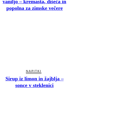
vaniljo – kremasta, dišeča in
popolna za zimske večere
NAPITKI
Sirup iz limon in žajblja –
sonce v steklenici