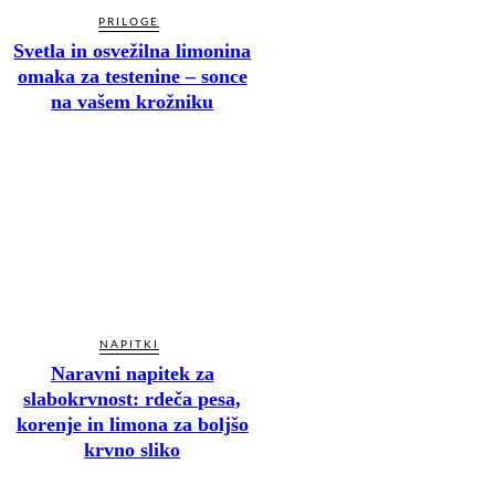
PRILOGE
Svetla in osvežilna limonina
omaka za testenine – sonce
na vašem krožniku
NAPITKI
Naravni napitek za
slabokrvnost: rdeča pesa,
korenje in limona za boljšo
krvno sliko