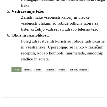
tlaka.
Vzdrževanje teže:
Zaradi nizke vsebnosti kalorij in visoke
vsebnosti vlaknin so robide odlična izbira za
tiste, ki želijo vzdrževati zdravo telesno težo.
Okus in raznolikost:
Poleg zdravstvenih koristi so robide tudi okusne
in vsestranske. Uporabljajo se lahko v različnih
receptih, kot so kompoti, marmelade, smoothiji,
sladice in solate.
TAGS
limona
meta
kompot
robide
robidov kompot