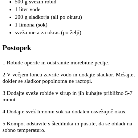
500 g svežih robid
1 liter vode
200 g sladkorja (ali po okusu)
1 limona (sok)
sveža meta za okras (po želji)
Postopek
1 Robide operite in odstranite morebitne peclje.
2 V večjem loncu zavrite vodo in dodajte sladkor. Mešajte,
dokler se sladkor popolnoma ne raztopi.
3 Dodajte sveže robide v sirup in jih kuhajte približno 5-7
minut.
4 Dodajte svež limonin sok za dodaten osvežujoč okus.
5 Kompot odstavite s štedilnika in pustite, da se ohladi na
sobno temperaturo.