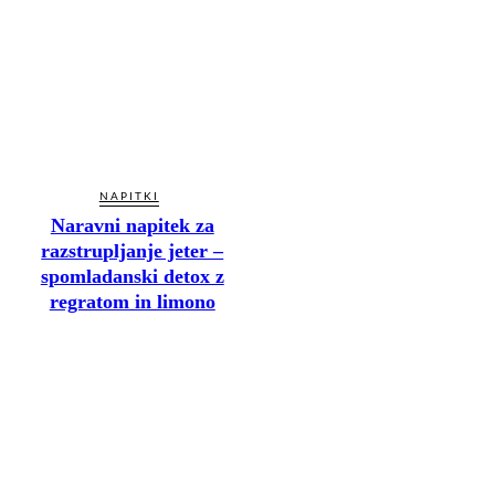
NAPITKI
Naravni napitek za
razstrupljanje jeter –
spomladanski detox z
regratom in limono