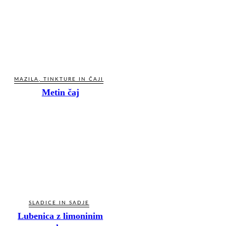
MAZILA, TINKTURE IN ČAJI
Metin čaj
SLADICE IN SADJE
Lubenica z limoninim