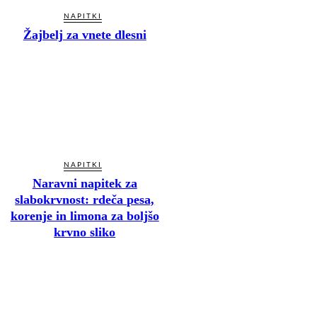
NAPITKI
Žajbelj za vnete dlesni
NAPITKI
Naravni napitek za
slabokrvnost: rdeča pesa,
korenje in limona za boljšo
krvno sliko