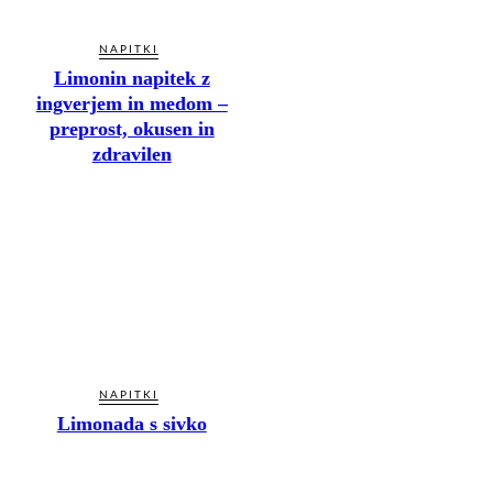
NAPITKI
Limonin napitek z
ingverjem in medom –
preprost, okusen in
zdravilen
NAPITKI
Limonada s sivko