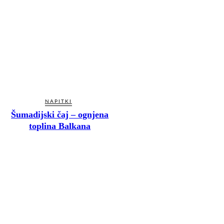
NAPITKI
Šumadijski čaj – ognjena
toplina Balkana