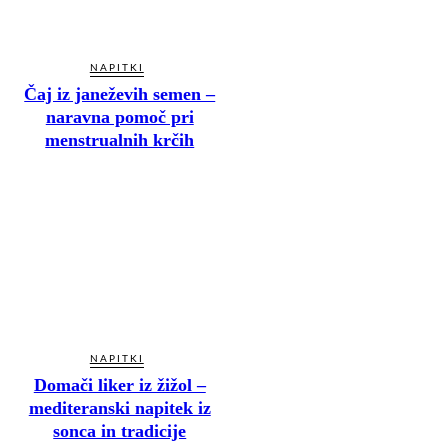
NAPITKI
Čaj iz janeževih semen –
naravna pomoč pri
menstrualnih krčih
NAPITKI
Domači liker iz žižol –
mediteranski napitek iz
sonca in tradicije