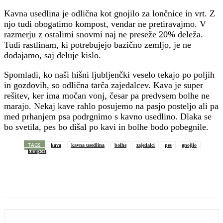
Kavna usedlina je odlična kot gnojilo za lončnice in vrt. Z
njo tudi obogatimo kompost, vendar ne pretiravajmo. V
razmerju z ostalimi snovmi naj ne preseže 20% deleža.
Tudi rastlinam, ki potrebujejo bazično zemljo, je ne
dodajamo, saj deluje kislo.
Spomladi, ko naši hišni ljubljenčki veselo tekajo po poljih
in gozdovih, so odlična tarča zajedalcev. Kava je super
rešitev, ker ima močan vonj, česar pa predvsem bolhe ne
marajo. Nekaj kave rahlo posujemo na pasjo posteljo ali pa
med prhanjem psa podrgnimo s kavno usedlino. Dlaka se
bo svetila, pes bo dišal po kavi in bolhe bodo pobegnile.
TAGS
kava
kavna usedlina
bolhe
zajedalci
pes
gnojilo
kompost