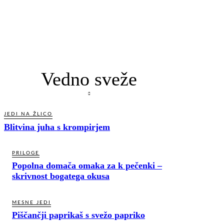
Vedno sveže
JEDI NA ŽLICO
Blitvina juha s krompirjem
PRILOGE
Popolna domača omaka za k pečenki –
skrivnost bogatega okusa
MESNE JEDI
Piščančji paprikaš s svežo papriko