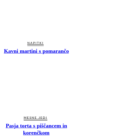
NAPITKI
Kavni martini s pomarančo
MESNE JEDI
Pasja torta s piščancem in
korenčkom