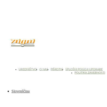
© 2017 - 2026. Kulinarični portal Znam.si. Vse pravice pridržane.
UREDNIŠTVO
O NAS
PIŠKOTKI
SPLOŠNI POGOJI UPORABE
POLITIKA ZASEBNOSTI
Slovenščina