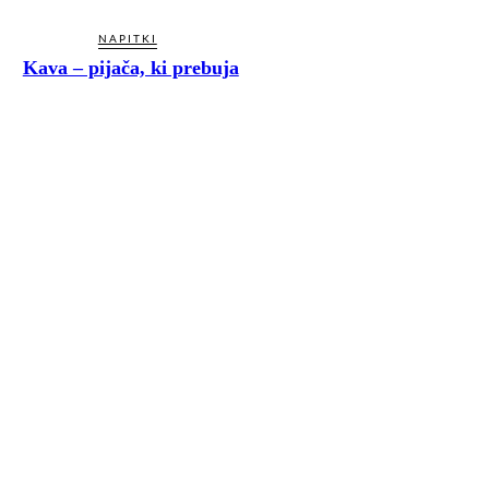
NAPITKI
Kava – pijača, ki prebuja