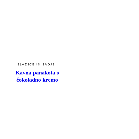
SLADICE IN SADJE
Kavna panakota s
čokoladno kremo