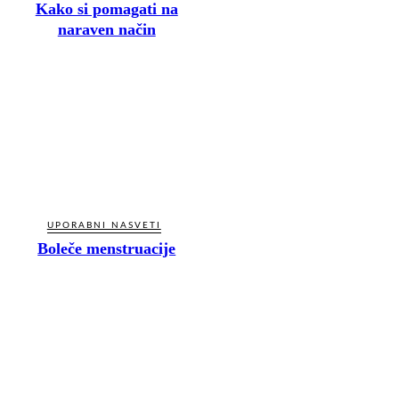
Kako si pomagati na
naraven način
UPORABNI NASVETI
Boleče menstruacije