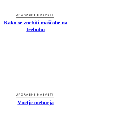
UPORABNI NASVETI
Kako se znebiti maščobe na
trebuhu
UPORABNI NASVETI
Vnetje mehurja