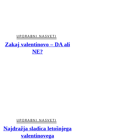
UPORABNI NASVETI
Zakaj valentinovo – DA ali
NE?
UPORABNI NASVETI
Najdražja sladica letošnjega
valentinovega