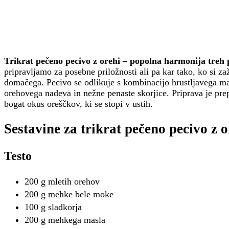
Trikrat pečeno pecivo z orehi – popolna harmonija treh p
pripravljamo za posebne priložnosti ali pa kar tako, ko si z
domačega. Pecivo se odlikuje s kombinacijo hrustljavega ma
orehovega nadeva in nežne penaste skorjice. Priprava je prep
bogat okus oreščkov, ki se stopi v ustih.
Sestavine za trikrat pečeno pecivo z o
Testo
200 g mletih orehov
200 g mehke bele moke
100 g sladkorja
200 g mehkega masla