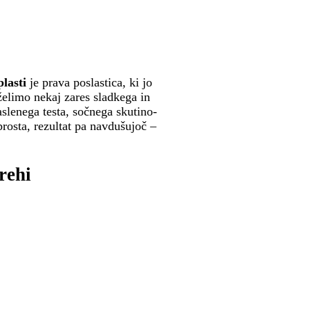
lasti
je prava poslastica, ki jo
aželimo nekaj zares sladkega in
slenega testa, sočnega skutino-
rosta, rezultat pa navdušujoč –
rehi