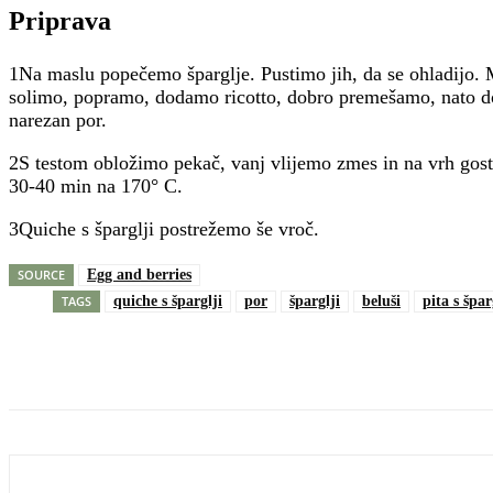
Priprava
1Na maslu popečemo šparglje. Pustimo jih, da se ohladijo.
solimo, popramo, dodamo ricotto, dobro premešamo, nato do
narezan por.
2S testom obložimo pekač, vanj vlijemo zmes in na vrh gos
30-40 min na 170° C.
3Quiche s šparglji postrežemo še vroč.
SOURCE
Egg and berries
TAGS
quiche s šparglji
por
šparglji
beluši
pita s špar