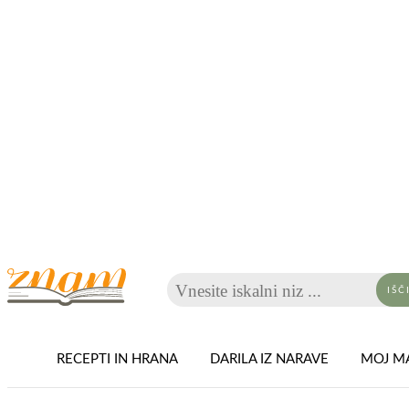
Vnesite iskalni niz ...
IŠČ
RECEPTI IN HRANA
DARILA IZ NARAVE
MOJ MA