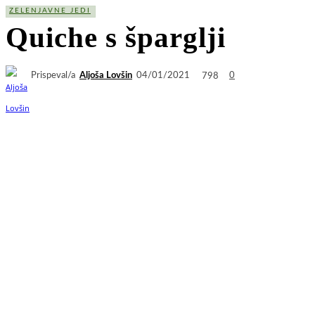
ZELENJAVNE JEDI
Quiche s šparglji
Prispeval/a
Aljoša Lovšin
798
04/01/2021
0