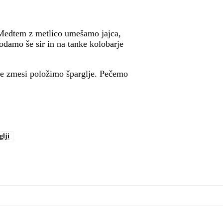
 Medtem z metlico umešamo jajca,
damo še sir in na tanke kolobarje
te zmesi položimo šparglje. Pečemo
glji