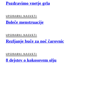
Pozdravimo vnetje grla
UPORABNI NASVETI
Boleče menstruacije
UPORABNI NASVETI
Rezljanje buče za noč čarovnic
UPORABNI NASVETI
8 dejstev o kokosovem olju