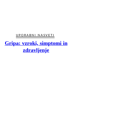
UPORABNI NASVETI
Gripa: vzroki, simptomi in
zdravljenje