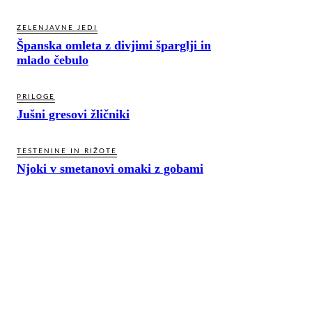
ZELENJAVNE JEDI
Španska omleta z divjimi šparglji in
mlado čebulo
PRILOGE
Jušni gresovi žličniki
TESTENINE IN RIŽOTE
Njoki v smetanovi omaki z gobami