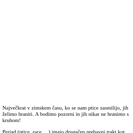
Največkrat v zimskem času, ko se nam ptice zasmilijo, jih
želimo hraniti. A bodimo pozorni in jih nikar ne hranimo s
kruhom!
Perjad (ptice, race …) imajo drugačen prebavni trakt kot