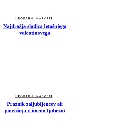
UPORABNI NASVETI
Najdražja sladica letošnjega
valentinovega
UPORABNI NASVETI
Praznik zaljubljencev ali
potrošnja v imenu ljubezni