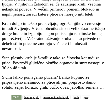
ljudje. V njihovih želodcih se, če zaužijejo kruh, vsebina
nekajkrat poveča. V večini primerov pomeni blokado in
napihnjenost, zaradi katere ptice ne morejo niti leteti.
Kruh dolgo in težko prebavljajo, ogroža njihovo črevesje
in tudi življenje. V času občutka sitosti velikokrat ne iščejo
druge hrane in izgubijo nagon po iskanju rastlinske hrane,
po preživetju. Večkratno uživanje kruha lahko privede do
debelosti in ptice ne zmorejo več leteti in ubežati
nevarnosti.
Star, plesniv kruh je škodljiv tako za človeka kot tudi za
ptice. Povzroči gljivično okužbo organov in smrt nastopi v
36 do 48 urah.
S čim lahko pomagamo pticam? Lahko kupimo že
pripravljeno mešanico za ptice ali jim preprosto damo
solato, zelje, koruzo, grah, bučo, oves, jabolka, semena …
TAGS
hranjenje ptic
nevarnost hranjenja ptic
kruh
ptice