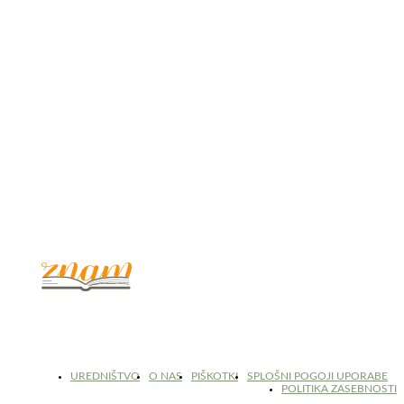
© 2017 - 2026. Kulinarični portal Znam.si. Vse pravice pridržane.
UREDNIŠTVO
O NAS
PIŠKOTKI
SPLOŠNI POGOJI UPORABE
POLITIKA ZASEBNOSTI