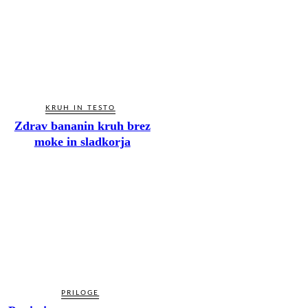
KRUH IN TESTO
Zdrav bananin kruh brez
moke in sladkorja
PRILOGE