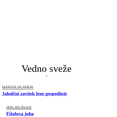
Vedno sveže
SLADICE IN SADJE
Jabolčni zavitek lene gospodinje
JEDI NA ŽLICO
Fižolova juha