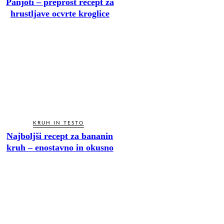
Panjoti – preprost recept za
hrustljave ocvrte kroglice
KRUH IN TESTO
Najboljši recept za bananin
kruh – enostavno in okusno