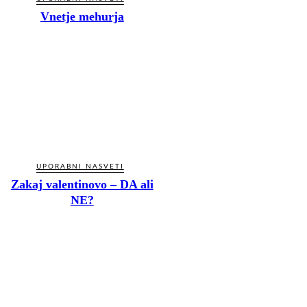
Vnetje mehurja
UPORABNI NASVETI
Zakaj valentinovo – DA ali
NE?