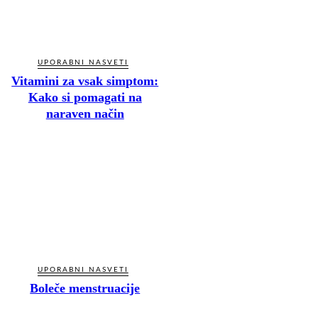
UPORABNI NASVETI
Vitamini za vsak simptom:
Kako si pomagati na
naraven način
UPORABNI NASVETI
Boleče menstruacije