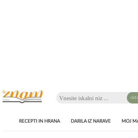
Vnesite iskalni niz ...
IŠČ
RECEPTI IN HRANA
DARILA IZ NARAVE
MOJ MA