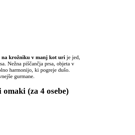
a na krožniku v manj kot uri
je jed,
sa. Nežna piščančja prsa, objeta v
lno harmonijo, ki pogreje dušo.
evnejše gurmane.
i omaki (za 4 osebe)