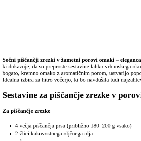
Sočni piščančji zrezki v žametni porovi omaki – eleganc
ki dokazuje, da so preproste sestavine lahko vrhunskega oku
bogato, kremno omako z aromatičnim porom, ustvarijo popo
Idealna izbira za hitro večerjo, ki bo navdušila tudi najzaht
Sestavine za piščančje zrezke v porov
Za piščančje zrezke
4 večja piščančja prsa (približno 180–200 g vsako)
2 žlici kakovostnega oljčnega olja