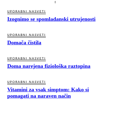
UPORABNI NASVETI
Izognimo se spomladanski utrujenosti
UPORABNI NASVETI
Domača čistila
UPORABNI NASVETI
Doma narejena fiziološka raztopina
UPORABNI NASVETI
Vitamini za vsak simptom: Kako si
pomagati na naraven način