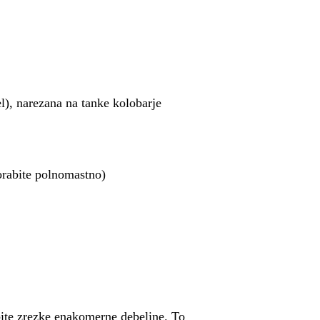
del), narezana na tanke kolobarje
orabite polnomastno)
obite zrezke enakomerne debeline. To