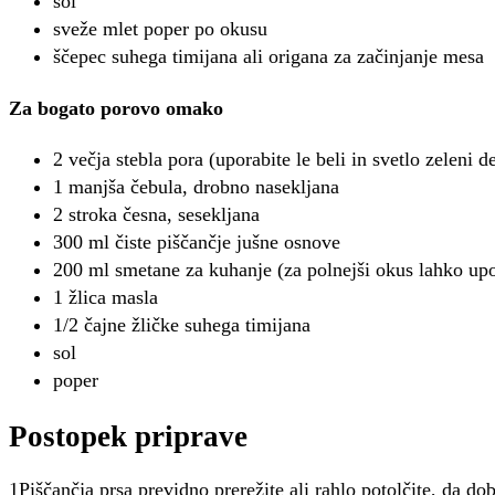
sol
sveže mlet poper po okusu
ščepec suhega timijana ali origana za začinjanje mesa
Za bogato porovo omako
2 večja stebla pora (uporabite le beli in svetlo zeleni 
1 manjša čebula, drobno nasekljana
2 stroka česna, sesekljana
300 ml čiste piščančje jušne osnove
200 ml smetane za kuhanje (za polnejši okus lahko up
1 žlica masla
1/2 čajne žličke suhega timijana
sol
poper
Postopek priprave
1Piščančja prsa previdno prerežite ali rahlo potolčite, da d