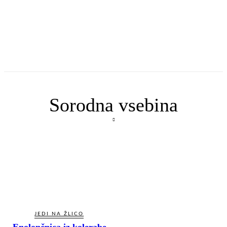
Sorodna vsebina
JEDI NA ŽLICO
Enolončnica iz kolerabe,