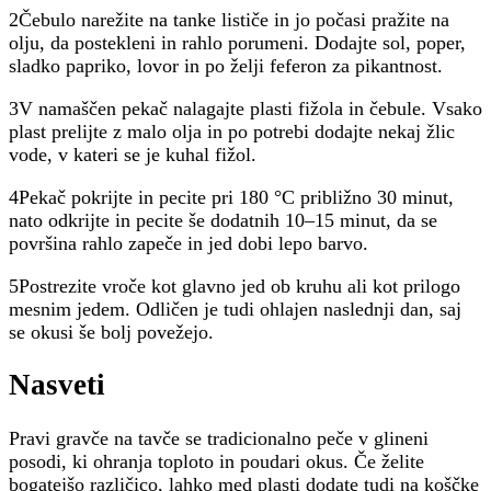
2Čebulo narežite na tanke lističe in jo počasi pražite na
olju, da postekleni in rahlo porumeni. Dodajte sol, poper,
sladko papriko, lovor in po želji feferon za pikantnost.
3V namaščen pekač nalagajte plasti fižola in čebule. Vsako
plast prelijte z malo olja in po potrebi dodajte nekaj žlic
vode, v kateri se je kuhal fižol.
4Pekač pokrijte in pecite pri 180 °C približno 30 minut,
nato odkrijte in pecite še dodatnih 10–15 minut, da se
površina rahlo zapeče in jed dobi lepo barvo.
5Postrezite vroče kot glavno jed ob kruhu ali kot prilogo
mesnim jedem. Odličen je tudi ohlajen naslednji dan, saj
se okusi še bolj povežejo.
Nasveti
Pravi gravče na tavče se tradicionalno peče v glineni
posodi, ki ohranja toploto in poudari okus. Če želite
bogatejšo različico, lahko med plasti dodate tudi na koščke