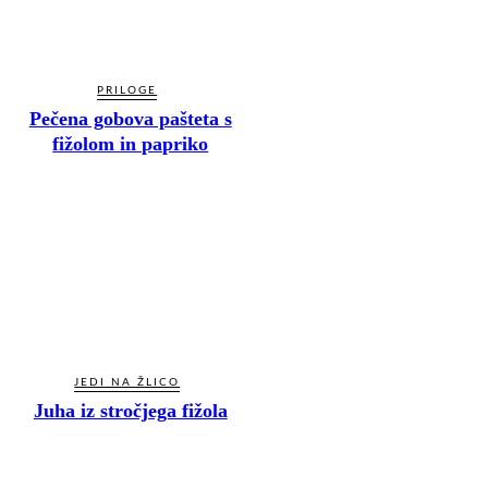
PRILOGE
Pečena gobova pašteta s
fižolom in papriko
JEDI NA ŽLICO
Juha iz stročjega fižola