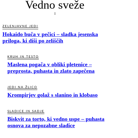
Vedno sveže
ZELENJAVNE JEDI
Hokaido buča v pečici – sladka jesenska
priloga, ki diši po zeliščih
KRUH IN TESTO
Maslena pogača v obliki pletenice –
preprosta, puhasta in zlato zapečena
JEDI NA ŽLICO
Krompirjev golaž s slanino in klobaso
SLADICE IN SADJE
Biskvit za torto, ki vedno uspe – puhasta
osnova za nepozabne sladice