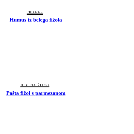
PRILOGE
Humus iz belega fižola
JEDI NA ŽLICO
Pašta fižol s parmezanom