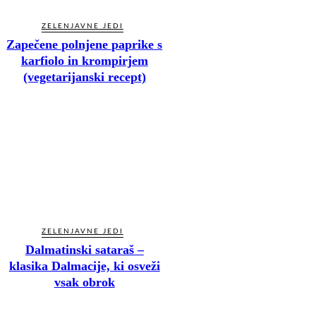
ZELENJAVNE JEDI
Zapečene polnjene paprike s
karfiolo in krompirjem
(vegetarijanski recept)
ZELENJAVNE JEDI
Dalmatinski sataraš –
klasika Dalmacije, ki osveži
vsak obrok