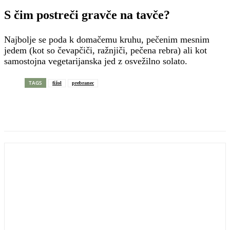
S čim postreči gravče na tavče?
Najbolje se poda k domačemu kruhu, pečenim mesnim
jedem (kot so čevapčiči, ražnjiči, pečena rebra) ali kot
samostojna vegetarijanska jed z osvežilno solato.
TAGS
fižol
prebranec