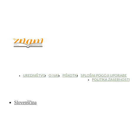
© 2017 - 2026. Kulinarični portal Znam.si. Vse pravice pridržane.
UREDNIŠTVO
O NAS
PIŠKOTKI
SPLOŠNI POGOJI UPORABE
POLITIKA ZASEBNOSTI
Slovenščina