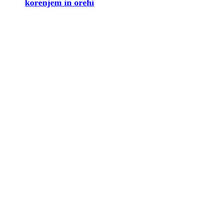
korenjem in orehi