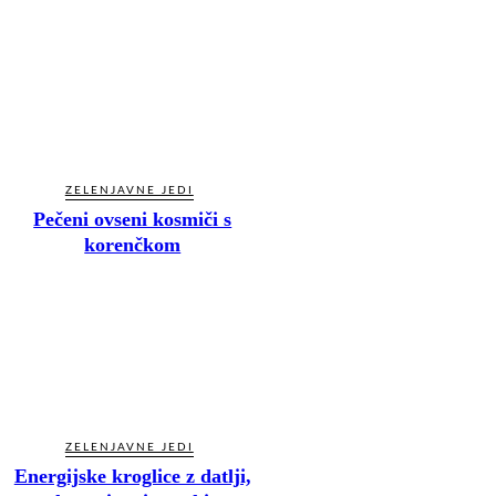
ZELENJAVNE JEDI
Pečeni ovseni kosmiči s
korenčkom
ZELENJAVNE JEDI
Energijske kroglice z datlji,