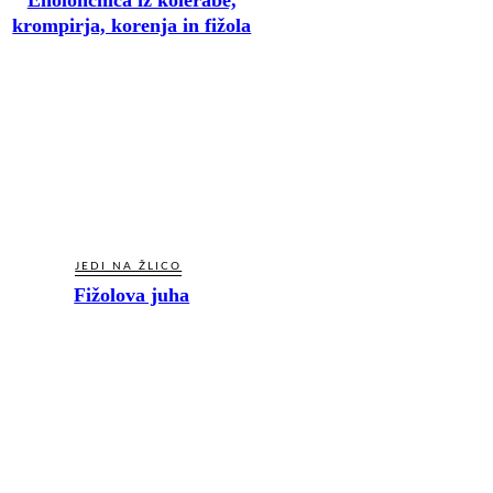
krompirja, korenja in fižola
JEDI NA ŽLICO
Fižolova juha