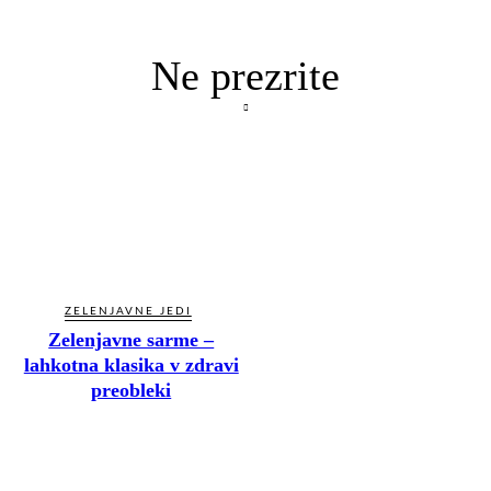
Ne prezrite
ZELENJAVNE JEDI
Zelenjavne sarme –
lahkotna klasika v zdravi
preobleki