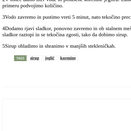
primeru podvojimo količino.
3Vodo zavremo in pustimo vreti 5 minut, nato tekočino pre
4Dodamo rjavi sladkor, ponovno zavremo in ob stalnem meša
sladkor raztopi in se tekočina zgosti, tako da dobimo sirup.
5Sirup ohladimo in shranimo v manjših stekleničkah.
TAGS
sirup
jeglič
korenine