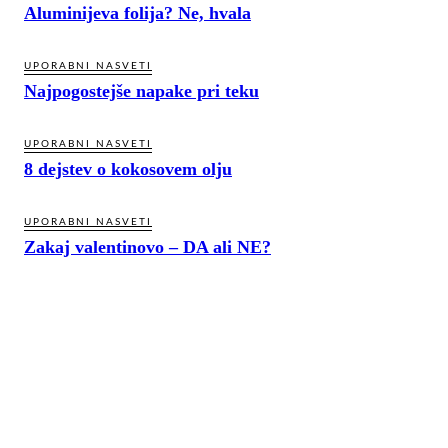
Aluminijeva folija? Ne, hvala
UPORABNI NASVETI
Najpogostejše napake pri teku
UPORABNI NASVETI
8 dejstev o kokosovem olju
UPORABNI NASVETI
Zakaj valentinovo – DA ali NE?