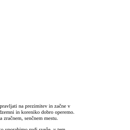
pravljati na prezimitev in začne v
adzemni in koreniko dobro operemo.
a zračnem, senčnem mestu.
ko uporabimo rudi sveže, v tem