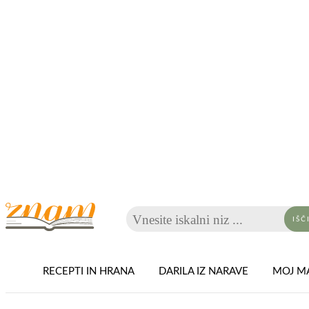
Vnesite iskalni niz ...
IŠČ
RECEPTI IN HRANA
DARILA IZ NARAVE
MOJ MA