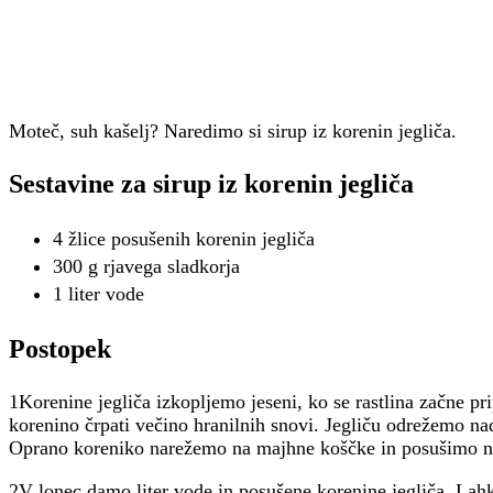
Moteč, suh kašelj? Naredimo si sirup iz korenin jegliča.
Sestavine za sirup iz korenin jegliča
4 žlice posušenih korenin jegliča
300 g rjavega sladkorja
1 liter vode
Postopek
1Korenine jegliča izkopljemo jeseni, ko se rastlina začne pri
korenino črpati večino hranilnih snovi. Jegliču odrežemo n
Oprano koreniko narežemo na majhne koščke in posušimo n
2V lonec damo liter vode in posušene korenine jegliča. Lah