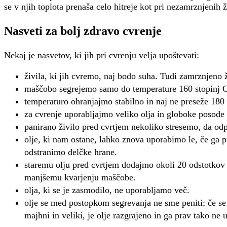
se v njih toplota prenaša celo hitreje kot pri nezamrznjenih ž
Nasveti za bolj zdravo cvrenje
Nekaj je nasvetov, ki jih pri cvrenju velja upoštevati:
živila, ki jih cvremo, naj bodo suha. Tudi zamrznjeno 
maščobo segrejemo samo do temperature 160 stopinj C
temperaturo ohranjajmo stabilno in naj ne preseže 180 
za cvrenje uporabljajmo veliko olja in globoke posode 
panirano živilo pred cvrtjem nekoliko stresemo, da od
olje, ki nam ostane, lahko znova uporabimo le, če ga 
odstranimo delčke hrane.
staremu olju pred cvrtjem dodajmo okoli 20 odstotkov
manjšemu kvarjenju maščobe.
olja, ki se je zasmodilo, ne uporabljamo več.
olje se med postopkom segrevanja ne sme peniti; če se 
majhni in veliki, je olje razgrajeno in ga prav tako ne