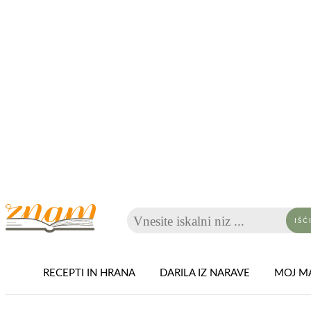
Vnesite iskalni niz ...
IŠČ
RECEPTI IN HRANA
DARILA IZ NARAVE
MOJ MA