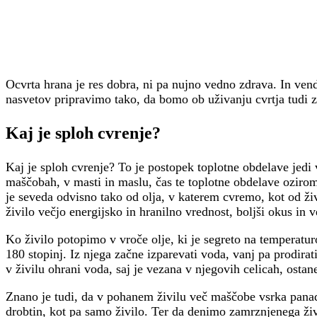
Ocvrta hrana je res dobra, ni pa nujno vedno zdrava. In ven
nasvetov pripravimo tako, da bomo ob uživanju cvrtja tudi z
Kaj je sploh cvrenje?
Kaj je sploh cvrenje? To je postopek toplotne obdelave jedi v
maščobah, v masti in maslu, čas te toplotne obdelave oziroma
je seveda odvisno tako od olja, v katerem cvremo, kot od ži
živilo večjo energijsko in hranilno vrednost, boljši okus in v
Ko živilo potopimo v vroče olje, ki je segreto na temperatu
180 stopinj. Iz njega začne izparevati voda, vanj pa prodirat
v živilu ohrani voda, saj je vezana v njegovih celicah, ostan
Znano je tudi, da v pohanem živilu več maščobe vsrka panad
drobtin, kot pa samo živilo. Ter da denimo zamrznjenega ži