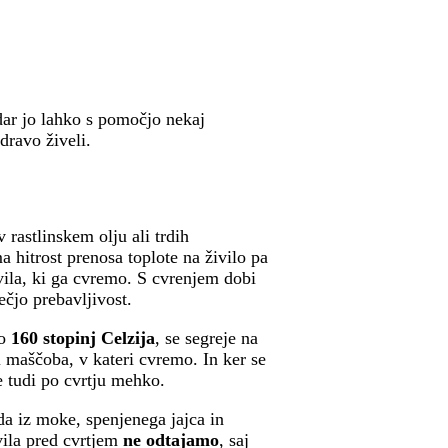
dar jo lahko s pomočjo nekaj
dravo živeli.
 rastlinskem olju ali trdih
 hitrost prenosa toplote na živilo pa
vila, ki ga cvremo. S cvrenjem dobi
ečjo prebavljivost.
ro
160 stopinj Celzija
, se segreje na
i maščoba, v kateri cvremo. In ker se
e tudi po cvrtju mehko.
a iz moke, spenjenega jajca in
vila pred cvrtjem
ne
odtajamo
, saj