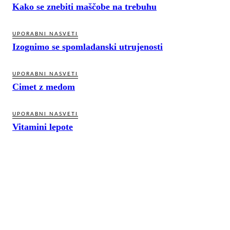
Kako se znebiti maščobe na trebuhu
UPORABNI NASVETI
Izognimo se spomladanski utrujenosti
UPORABNI NASVETI
Cimet z medom
UPORABNI NASVETI
Vitamini lepote