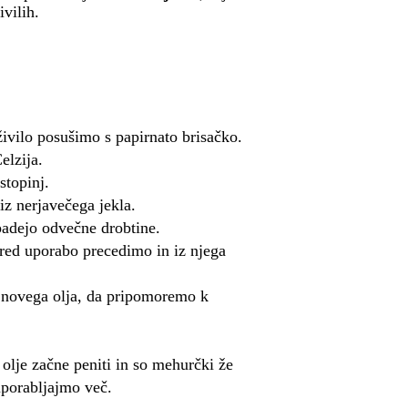
ivilih.
živilo posušimo s papirnato brisačko.
elzija.
stopinj.
iz nerjavečega jekla.
padejo odvečne drobtine.
pred uporabo precedimo in iz njega
 novega olja, da pripomoremo k
olje začne peniti in so mehurčki že
 uporabljajmo več.