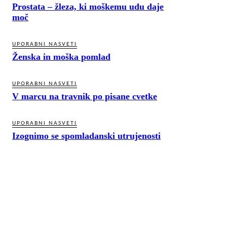
Prostata – žleza, ki moškemu udu daje
moč
UPORABNI NASVETI
Ženska in moška pomlad
UPORABNI NASVETI
V marcu na travnik po pisane cvetke
UPORABNI NASVETI
Izognimo se spomladanski utrujenosti