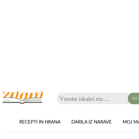
Vnesite iskalni niz ...
IŠČ
RECEPTI IN HRANA
DARILA IZ NARAVE
MOJ MA