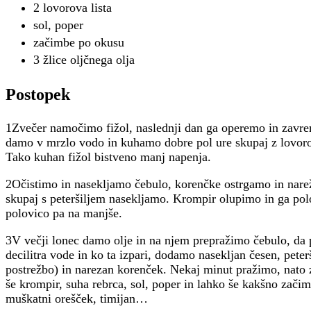
2 lovorova lista
sol, poper
začimbe po okusu
3 žlice oljčnega olja
Postopek
1Zvečer namočimo fižol, naslednji dan ga operemo in zavre
damo v mrzlo vodo in kuhamo dobre pol ure skupaj z lovoro
Tako kuhan fižol bistveno manj napenja.
2Očistimo in nasekljamo čebulo, korenčke ostrgamo in nare
skupaj s peteršiljem nasekljamo. Krompir olupimo in ga pol
polovico pa na manjše.
3V večji lonec damo olje in na njem prepražimo čebulo, da p
decilitra vode in ko ta izpari, dodamo nasekljan česen, peter
postrežbo) in narezan korenček. Nekaj minut pražimo, nato
še krompir, suha rebrca, sol, poper in lahko še kakšno zači
muškatni orešček, timijan…