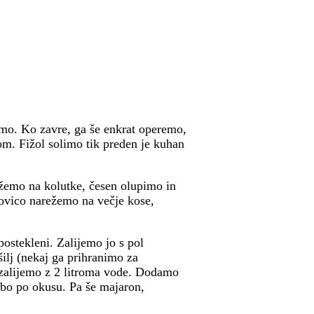
mo. Ko zavre, ga še enkrat operemo,
m. Fižol solimo tik preden je kuhan
žemo na kolutke, česen olupimo in
ovico narežemo na večje kose,
ostekleni. Zalijemo jo s pol
šilj (nekaj ga prihranimo za
 zalijemo z 2 litroma vode. Dodamo
mbo po okusu. Pa še majaron,