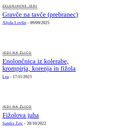
ZELENJAVNE JEDI
Gravče na tavče (prebranec)
Aljoša Lovšin
-
09/09/2025
JEDI NA ŽLICO
Enolončnica iz kolerabe,
krompirja, korenja in fižola
Lea
-
17/11/2023
JEDI NA ŽLICO
Fižolova juha
Sandra Zajc
-
20/10/2022