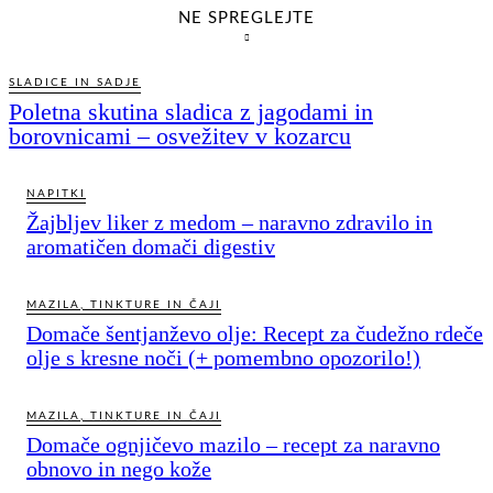
NE SPREGLEJTE
SLADICE IN SADJE
Poletna skutina sladica z jagodami in
borovnicami – osvežitev v kozarcu
NAPITKI
Žajbljev liker z medom – naravno zdravilo in
aromatičen domači digestiv
MAZILA, TINKTURE IN ČAJI
Domače šentjanževo olje: Recept za čudežno rdeče
olje s kresne noči (+ pomembno opozorilo!)
MAZILA, TINKTURE IN ČAJI
Domače ognjičevo mazilo – recept za naravno
obnovo in nego kože