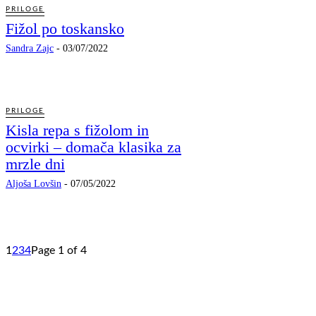
PRILOGE
Fižol po toskansko
Sandra Zajc
-
03/07/2022
PRILOGE
Kisla repa s fižolom in
ocvirki – domača klasika za
mrzle dni
Aljoša Lovšin
-
07/05/2022
1
2
3
4
Page 1 of 4