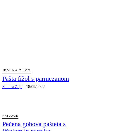
JEDI NA ŽLICO
Pašta fižol s parmezanom
Sandra Zajc
-
18/09/2022
PRILOGE
Pečena gobova pašteta s
fižolom in papriko