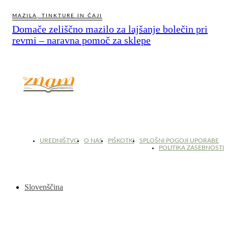
MAZILA, TINKTURE IN ČAJI
Domače zeliščno mazilo za lajšanje bolečin pri
revmi – naravna pomoč za sklepe
© 2017 - 2026. Kulinarični portal Znam.si. Vse pravice pridržane.
UREDNIŠTVO
O NAS
PIŠKOTKI
SPLOŠNI POGOJI UPORABE
POLITIKA ZASEBNOSTI
Slovenščina