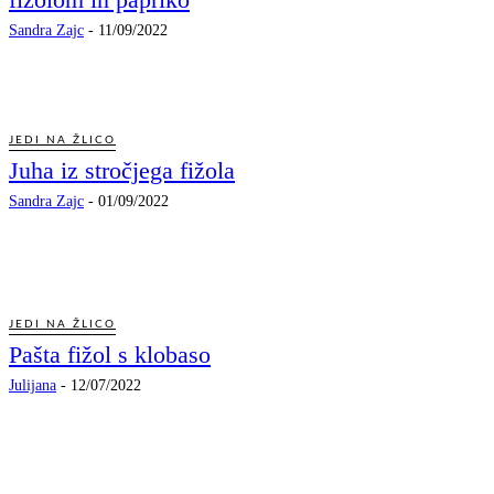
Sandra Zajc
-
11/09/2022
JEDI NA ŽLICO
Juha iz stročjega fižola
Sandra Zajc
-
01/09/2022
JEDI NA ŽLICO
Pašta fižol s klobaso
Julijana
-
12/07/2022