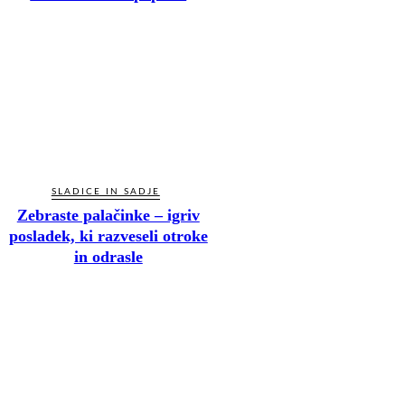
SLADICE IN SADJE
Zebraste palačinke – igriv
posladek, ki razveseli otroke
in odrasle