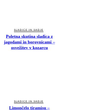
SLADICE IN SADJE
Poletna skutina sladica z
jagodami in borovnicami –
osvežitev v kozarcu
SLADICE IN SADJE
Limončelo tiramisu –