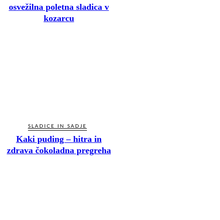
osvežilna poletna sladica v
kozarcu
SLADICE IN SADJE
Kaki puding – hitra in
zdrava čokoladna pregreha