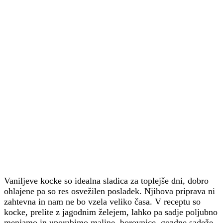
Vaniljeve kocke so idealna sladica za toplejše dni, dobro
ohlajene pa so res osvežilen posladek. Njihova priprava ni
zahtevna in nam ne bo vzela veliko časa. V receptu so
kocke, prelite z jagodnim želejem, lahko pa sadje poljubno
menjamo in uporabimo maline, borovnice, gozdne sadeže,