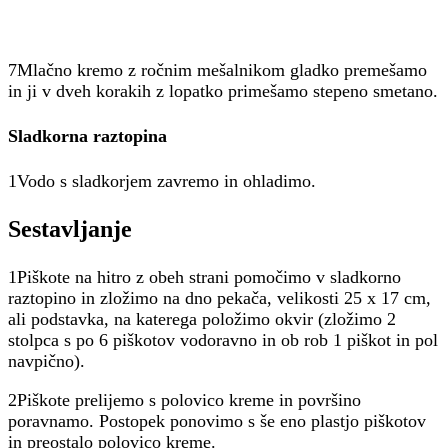
7Mlačno kremo z ročnim mešalnikom gladko premešamo
in ji v dveh korakih z lopatko primešamo stepeno smetano.
Sladkorna raztopina
1Vodo s sladkorjem zavremo in ohladimo.
Sestavljanje
1Piškote na hitro z obeh strani pomočimo v sladkorno
raztopino in zložimo na dno pekača, velikosti 25 x 17 cm,
ali podstavka, na katerega položimo okvir (zložimo 2
stolpca s po 6 piškotov vodoravno in ob rob 1 piškot in pol
navpično).
2Piškote prelijemo s polovico kreme in površino
poravnamo. Postopek ponovimo s še eno plastjo piškotov
in preostalo polovico kreme.