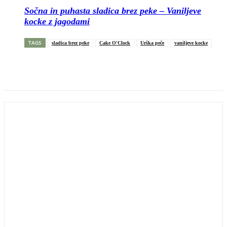
Sočna in puhasta sladica brez peke – Vaniljeve
kocke z jagodami
TAGS
sladica brez peke
Cake O'Clock
Urška peče
vaniljeve kocke