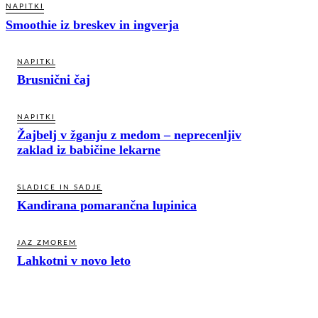
NAPITKI
Smoothie iz breskev in ingverja
NAPITKI
Brusnični čaj
NAPITKI
Žajbelj v žganju z medom – neprecenljiv
zaklad iz babičine lekarne
SLADICE IN SADJE
Kandirana pomarančna lupinica
JAZ ZMOREM
Lahkotni v novo leto