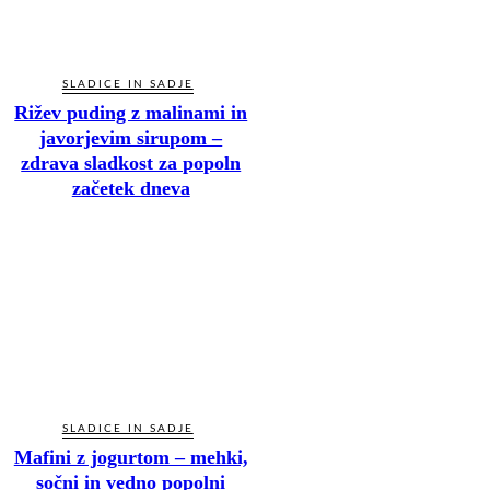
SLADICE IN SADJE
Rižev puding z malinami in
javorjevim sirupom –
zdrava sladkost za popoln
začetek dneva
SLADICE IN SADJE
Mafini z jogurtom – mehki,
sočni in vedno popolni