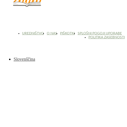
© 2017 - 2026. Kulinarični portal Znam.si. Vse pravice pridržane.
UREDNIŠTVO
O NAS
PIŠKOTKI
SPLOŠNI POGOJI UPORABE
POLITIKA ZASEBNOSTI
Slovenščina