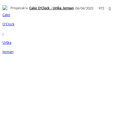
Prispeval/a
Cake O'Clock - Urška Jerman
973
06/04/2023
0