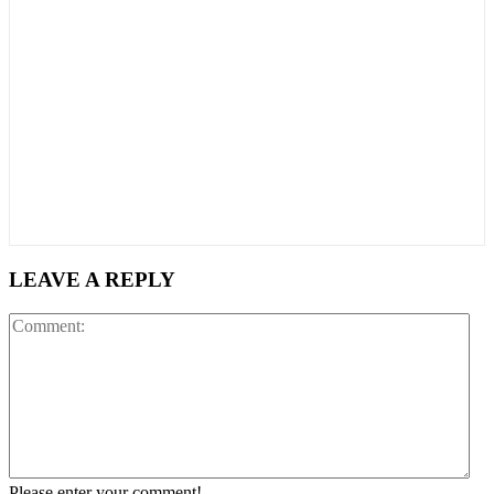
LEAVE A REPLY
Co
Please enter your comment!