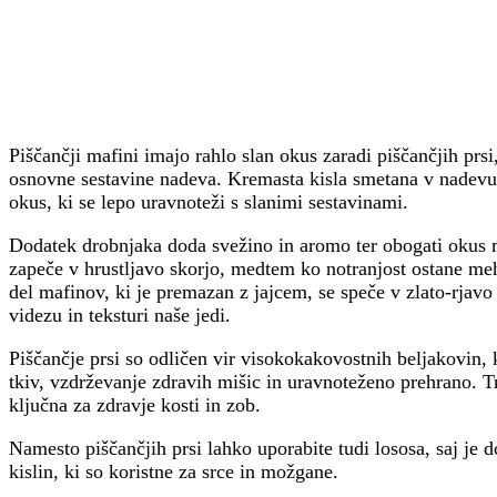
Piščančji mafini imajo rahlo slan okus zaradi piščančjih prsi
osnovne sestavine nadeva. Kremasta kisla smetana v nadevu 
okus, ki se lepo uravnoteži s slanimi sestavinami.
Dodatek drobnjaka doda svežino in aromo ter obogati okus 
zapeče v hrustljavo skorjo, medtem ko notranjost ostane me
del mafinov, ki je premazan z jajcem, se speče v zlato-rjav
videzu in teksturi naše jedi.
Piščančje prsi so odličen vir visokokakovostnih beljakovin,
tkiv, vzdrževanje zdravih mišic in uravnoteženo prehrano. Trdi
ključna za zdravje kosti in zob.
Namesto piščančjih prsi lahko uporabite tudi lososa, saj je
kislin, ki so koristne za srce in možgane.