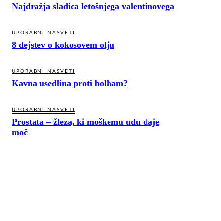
Najdražja sladica letošnjega valentinovega
UPORABNI NASVETI
8 dejstev o kokosovem olju
UPORABNI NASVETI
Kavna usedlina proti bolham?
UPORABNI NASVETI
Prostata – žleza, ki moškemu udu daje
moč