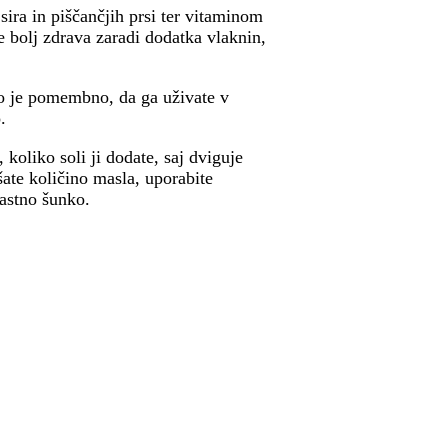
ira in piščančjih prsi ter vitaminom
e bolj zdrava zaradi dodatka vlaknin,
ato je pomembno, da ga uživate v
.
 koliko soli ji dodate, saj dviguje
jšate količino masla, uporabite
mastno šunko.