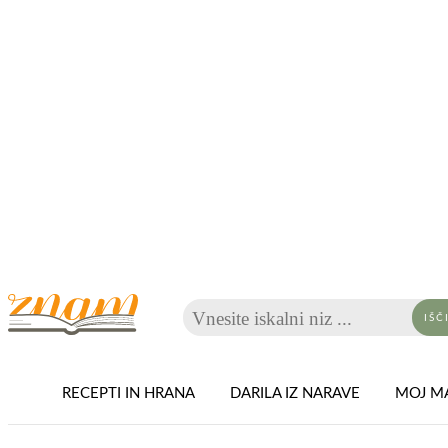
Vnesite iskalni niz ...
IŠČ
RECEPTI IN HRANA
DARILA IZ NARAVE
MOJ MA