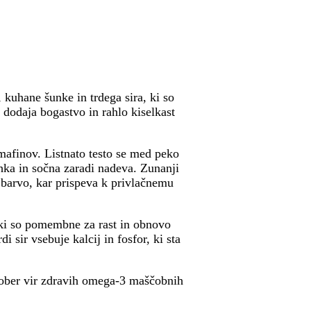
, kuhane šunke in trdega sira, ki so
dodaja bogastvo in rahlo kiselkast
mafinov. Listnato testo se med peko
hka in sočna zaradi nadeva. Zunanji
o barvo, kar prispeva k privlačnemu
 ki so pomembne za rast in obnovo
 sir vsebuje kalcij in fosfor, ki sta
 dober vir zdravih omega-3 maščobnih