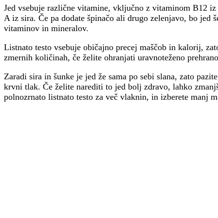
Jed vsebuje različne vitamine, vključno z vitaminom B12 iz s
A iz sira. Če pa dodate špinačo ali drugo zelenjavo, bo jed š
vitaminov in mineralov.
Listnato testo vsebuje običajno precej maščob in kalorij, z
zmernih količinah, če želite ohranjati uravnoteženo prehrano
Zaradi sira in šunke je jed že sama po sebi slana, zato pazite,
krvni tlak. Če želite narediti to jed bolj zdravo, lahko zman
polnozrnato listnato testo za več vlaknin, in izberete manj 