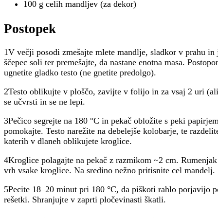
100 g celih mandljev (za dekor)
Postopek
1V večji posodi zmešajte mlete mandlje, sladkor v prahu in
ščepec soli ter premešajte, da nastane enotna masa. Postop
ugnetite gladko testo (ne gnetite predolgo).
2Testo oblikujte v ploščo, zavijte v folijo in za vsaj 2 uri (a
se učvrsti in se ne lepi.
3Pečico segrejte na 180 °C in pekač obložite s peki papirje
pomokajte. Testo narežite na debelejše kolobarje, te razdelit
katerih v dlaneh oblikujete kroglice.
4Kroglice polagajte na pekač z razmikom ~2 cm. Rumenjak r
vrh vsake kroglice. Na sredino nežno pritisnite cel mandelj.
5Pecite 18–20 minut pri 180 °C, da piškoti rahlo porjavijo p
rešetki. Shranjujte v zaprti pločevinasti škatli.