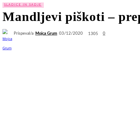
SLADICE IN SADJE
Mandljevi piškoti – pre
Prispeval/a
Mojca Grum
1305
03/12/2020
0