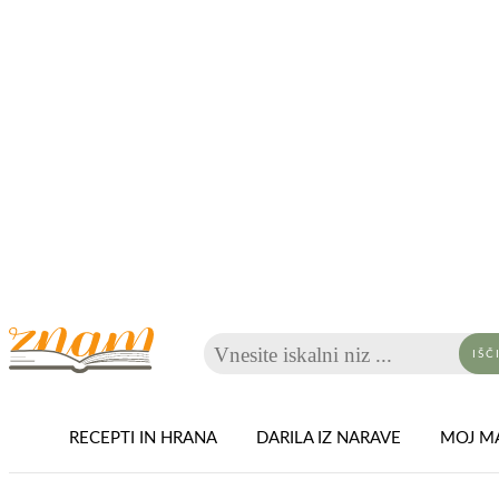
Vnesite iskalni niz ...
IŠČ
RECEPTI IN HRANA
DARILA IZ NARAVE
MOJ MA