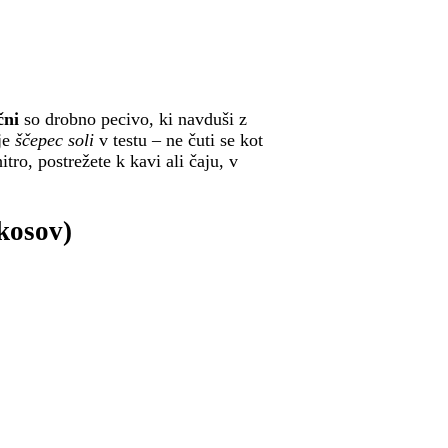
čni
so drobno pecivo, ki navduši z
 je
ščepec soli
v testu – ne čuti se kot
tro, postrežete k kavi ali čaju, v
 kosov)