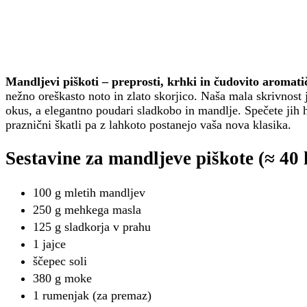
Mandljevi piškoti – preprosti, krhki in čudovito aromati
nežno oreškasto noto in zlato skorjico. Naša mala skrivnost
okus, a elegantno poudari sladkobo in mandlje. Spečete jih hi
praznični škatli pa z lahkoto postanejo vaša nova klasika.
Sestavine za mandljeve piškote (≈ 40
100 g mletih mandljev
250 g mehkega masla
125 g sladkorja v prahu
1 jajce
ščepec soli
380 g moke
1 rumenjak (za premaz)