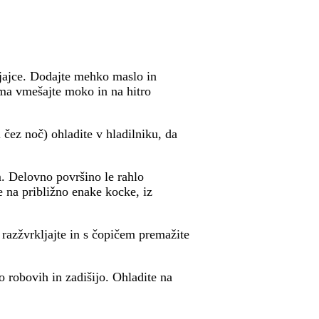
 jajce. Dodajte mehko maslo in
oma vmešajte moko in na hitro
li čez noč) ohladite v hladilniku, da
m. Delovno površino le rahlo
e na približno enake kocke, iz
azžvrkljajte in s čopičem premažite
o robovih in zadišijo. Ohladite na