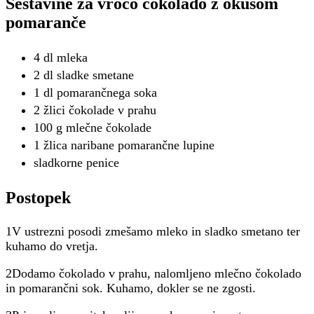
Sestavine za vročo čokolado z okusom
pomaranče
4 dl mleka
2 dl sladke smetane
1 dl pomarančnega soka
2 žlici čokolade v prahu
100 g mlečne čokolade
1 žlica naribane pomarančne lupine
sladkorne penice
Postopek
1V ustrezni posodi zmešamo mleko in sladko smetano ter
kuhamo do vretja.
2Dodamo čokolado v prahu, nalomljeno mlečno čokolado
in pomarančni sok. Kuhamo, dokler se ne zgosti.