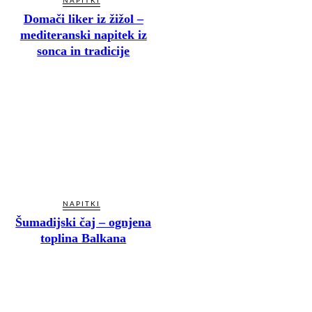
NAPITKI
Domači liker iz žižol –
mediteranski napitek iz
sonca in tradicije
NAPITKI
Šumadijski čaj – ognjena
toplina Balkana