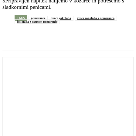
3Pripravljen napitek nalijemo v kozarce in potresemo s
sladkornimi penicami.
TAGS
pomaranče
vroča čokolada
vroča čokolada s pomarančo
čokolada z okusom pomaranče