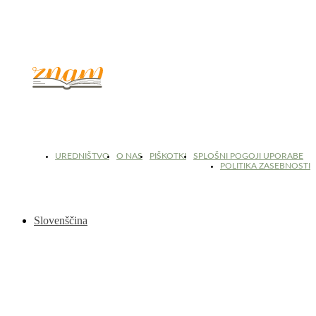
© 2017 - 2026. Kulinarični portal Znam.si. Vse pravice pridržane.
UREDNIŠTVO
O NAS
PIŠKOTKI
SPLOŠNI POGOJI UPORABE
POLITIKA ZASEBNOSTI
Slovenščina