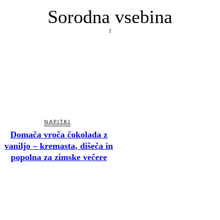
Sorodna vsebina
NAPITKI
Domača vroča čokolada z
vaniljo – kremasta, dišeča in
popolna za zimske večere