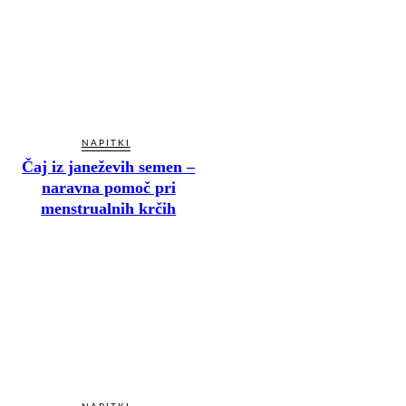
NAPITKI
Čaj iz janeževih semen –
naravna pomoč pri
menstrualnih krčih