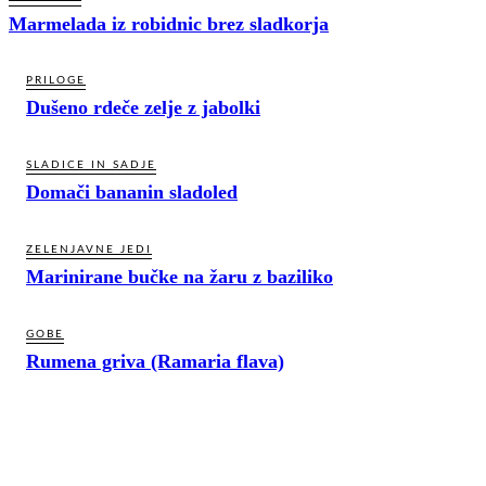
Marmelada iz robidnic brez sladkorja
PRILOGE
Dušeno rdeče zelje z jabolki
SLADICE IN SADJE
Domači bananin sladoled
ZELENJAVNE JEDI
Marinirane bučke na žaru z baziliko
GOBE
Rumena griva (Ramaria flava)