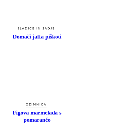
SLADICE IN SADJE
Domači jaffa piškoti
OZIMNICA
Figova marmelada s
pomarančo