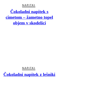
NAPITKI
Čokoladni napitek s
cimetom – žametno topel
objem v skodelici
NAPITKI
Čokoladni napitek z lešniki