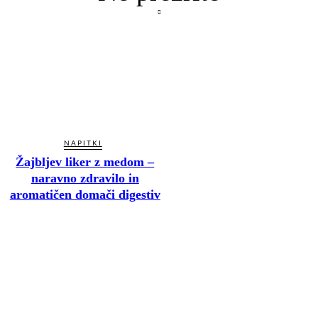
NAPITKI
Žajbljev liker z medom –
naravno zdravilo in
aromatičen domači digestiv