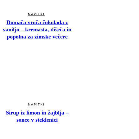
NAPITKI
Domača vroča čokolada z
vaniljo – kremasta, dišeča in
popolna za zimske večere
NAPITKI
Sirup iz limon in žajblja –
sonce v steklenici