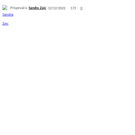
Prispeval/a
Sandra Zajc
173
12/12/2022
0