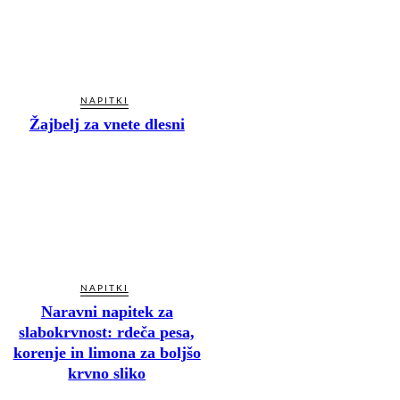
NAPITKI
Žajbelj za vnete dlesni
NAPITKI
Naravni napitek za
slabokrvnost: rdeča pesa,
korenje in limona za boljšo
krvno sliko