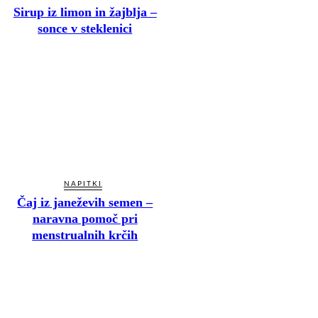
Sirup iz limon in žajblja –
sonce v steklenici
NAPITKI
Čaj iz janeževih semen –
naravna pomoč pri
menstrualnih krčih