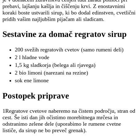
prebavi, lajšanju kašlja in čiščenju krvi. Z enostavnimi
koraki boste ustvarili sirup, ki bo dodal edinstven, cvetlični
pridih vašim najljubšim pijačam ali sladicam.
Sestavine za domač regratov sirup
200 svežih regratovih cvetov (samo rumeni deli)
2 l hladne vode
1,5 kg sladkorja (belega ali rjavega)
2 bio limoni (narezani na rezine)
sok ene limone
Postopek priprave
1Regratove cvetove naberemo na čistem področju, stran od
cest. Še isti dan jih očistimo morebitnega mrčesa in
odstranimo zelene dele (uporabimo le rumene cvetne
lističe, da sirup ne bo preveč grenak).