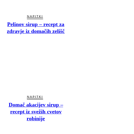
NAPITKI
Pelinov sirup – recept za
zdravje iz domačih zelišč
NAPITKI
Domač akacijev sirup –
recept iz svežih cvetov
robinije