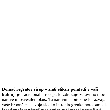
Domač regratov sirup – zlati eliksir pomladi v vaši
kuhinji
je tradicionalni recept, ki združuje zdravilno moč
narave in osvežilen okus. Ta naravni napitek ne le razvaja
vaše brbončice s svojo sladko in rahlo grenko noto, ampak
je v domačem zdravilstvu cenjen tudi zaradi pomoči pri