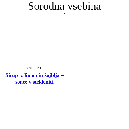
Sorodna vsebina
NAPITKI
Sirup iz limon in žajblja –
sonce v steklenici