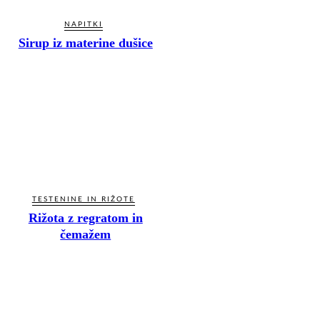
NAPITKI
Sirup iz materine dušice
TESTENINE IN RIŽOTE
Rižota z regratom in
čemažem