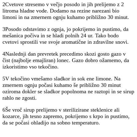
2Cvetove stresemo v večjo posodo in jih prelijemo z 2
litroma hladne vode. Dodamo na rezine narezani bio
limoni in na zmernem ognju kuhamo približno 30 minut.
3Posodo odstavimo z ognja, jo pokrijemo in pustimo, da
mešanica počiva in se hladi polnih 24 ur. Tako bodo
cvetovi sprostili vse svoje aromatične in zdravilne snovi.
4Naslednji dan prevretek precedimo skozi gosto gazo v
čist (najbolje emajliran) lonec. Gazo dobro ožamemo, da
izkoristimo vso tekočino.
5V tekočino vmešamo sladkor in sok ene limone. Na
zmernem ognju počasi kuhamo še približno 30 minut
oziroma dokler se sladkor popolnoma ne raztopi in se sirup
rahlo ne zgosti.
6Še vroč sirup prelijemo v sterilizirane steklenice ali
kozarce, jih tesno zapremo, pokrijemo s krpo in pustimo,
da se počasi ohladijo na sobno temperaturo.