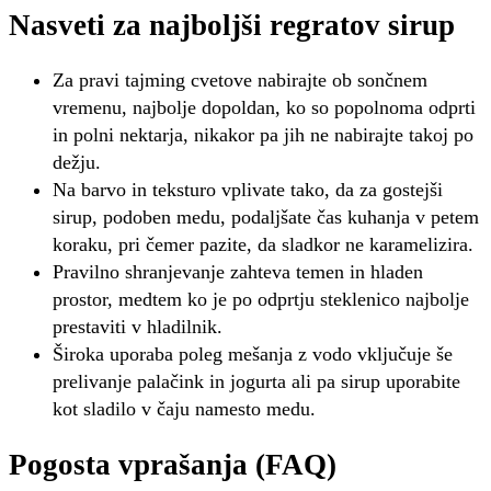
Nasveti za najboljši regratov sirup
Za pravi tajming cvetove nabirajte ob sončnem
vremenu, najbolje dopoldan, ko so popolnoma odprti
in polni nektarja, nikakor pa jih ne nabirajte takoj po
dežju.
Na barvo in teksturo vplivate tako, da za gostejši
sirup, podoben medu, podaljšate čas kuhanja v petem
koraku, pri čemer pazite, da sladkor ne karamelizira.
Pravilno shranjevanje zahteva temen in hladen
prostor, medtem ko je po odprtju steklenico najbolje
prestaviti v hladilnik.
Široka uporaba poleg mešanja z vodo vključuje še
prelivanje palačink in jogurta ali pa sirup uporabite
kot sladilo v čaju namesto medu.
Pogosta vprašanja (FAQ)