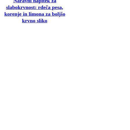
Naravni napitek za
slabokrvnost: rdeča pesa,
korenje in limona za boljšo
krvno sliko