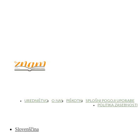
© 2017 - 2026. Kulinarični portal Znam.si. Vse pravice pridržane.
UREDNIŠTVO
O NAS
PIŠKOTKI
SPLOŠNI POGOJI UPORABE
POLITIKA ZASEBNOSTI
Slovenščina