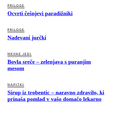
PRILOGE
Ocvrti češnjevi paradižniki
PRILOGE
Nadevani jurčki
MESNE JEDI
Bovla sreče – zelenjava s puranjim
mesom
NAPITKI
Sirup iz trobentic – naravno zdravilo, ki
prinaša pomlad v vašo domačo lekarno