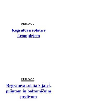
PRILOGE
Regratova solata s
krompirjem
PRILOGE
Regratova solata z jajci,
pršutom in balzamičnim
prelivom