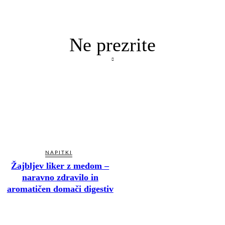
Ne prezrite
NAPITKI
Žajbljev liker z medom –
naravno zdravilo in
aromatičen domači digestiv