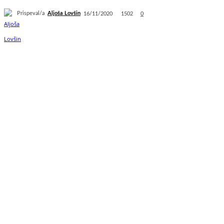
Prispeval/a
Aljoša Lovšin
1502
16/11/2020
0