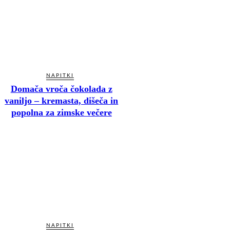
NAPITKI
Domača vroča čokolada z
vaniljo – kremasta, dišeča in
popolna za zimske večere
NAPITKI