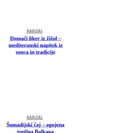
NAPITKI
Domači liker iz žižol –
mediteranski napitek iz
sonca in tradicije
NAPITKI
Šumadijski čaj – ognjena
toplina Balkana