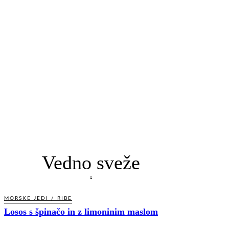
Vedno sveže
MORSKE JEDI / RIBE
Losos s špinačo in z limoninim maslom