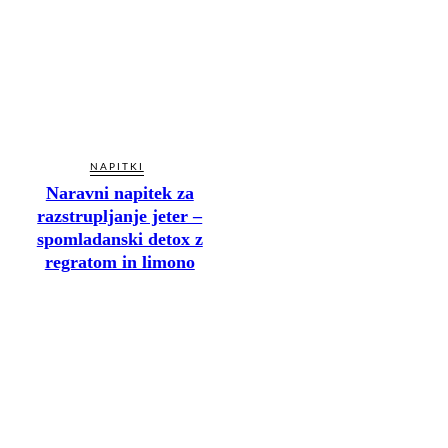
NAPITKI
Naravni napitek za
razstrupljanje jeter –
spomladanski detox z
regratom in limono