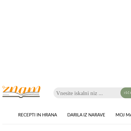
Vnesite iskalni niz ...
IŠČ
RECEPTI IN HRANA
DARILA IZ NARAVE
MOJ MA