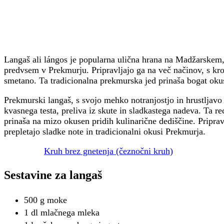
Langaš ali lángos je popularna ulična hrana na Madžarskem, p
predvsem v Prekmurju. Pripravljajo ga na več načinov, s kro
smetano. Ta tradicionalna prekmurska jed prinaša bogat okus 
Prekmurski langaš, s svojo mehko notranjostjo in hrustljavo
kvasnega testa, preliva iz skute in sladkastega nadeva. Ta re
prinaša na mizo okusen pridih kulinarične dediščine. Priprav
prepletajo sladke note in tradicionalni okusi Prekmurja.
Kruh brez gnetenja (čeznočni kruh)
Sestavine za langaš
500 g moke
1 dl mlačnega mleka