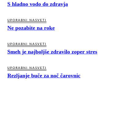
S hladno vodo do zdravja
UPORABNI NASVETI
Ne pozabite na roke
UPORABNI NASVETI
Smeh je najboljše zdravilo zoper stres
UPORABNI NASVETI
Rezljanje buče za noč čarovnic