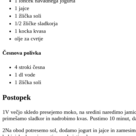
1 lonček navadnega jogurta
1 jajce
1 žlička soli
1/2 žličke sladkorja
1 kocka kvasa
olje za cvrtje
Česnova polivka
4 stroki česna
1 dl vode
1 žlička soli
Postopek
1V večjo skledo presejemo moko, na sredini naredimo jami
primešamo sladkor in nadrobimo kvas. Pustimo 10 minut, da 
2Na obod potresemo sol, dodamo jogurt in jajce in zamesimo