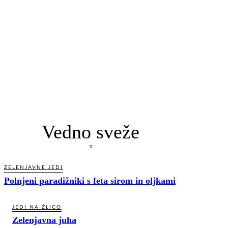
Vedno sveže
ZELENJAVNE JEDI
Polnjeni paradižniki s feta sirom in oljkami
JEDI NA ŽLICO
Zelenjavna juha