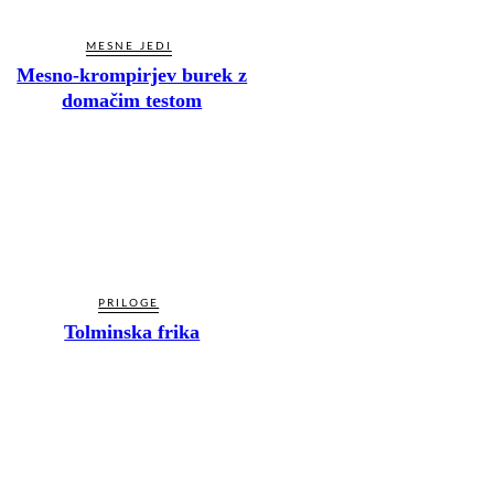
MESNE JEDI
Mesno-krompirjev burek z
domačim testom
PRILOGE
Tolminska frika