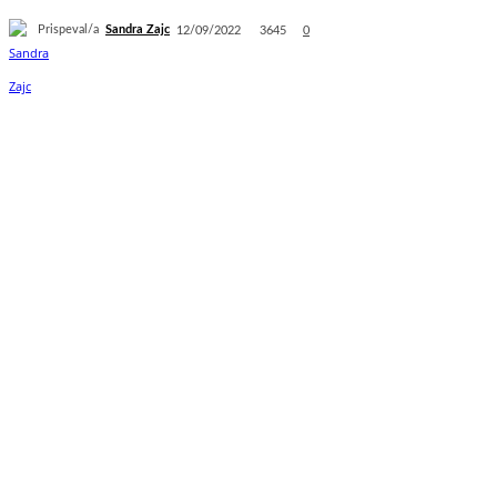
Prispeval/a
Sandra Zajc
3645
12/09/2022
0