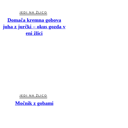
JEDI NA ŽLICO
Domača kremna gobova
juha z jurčki – okus gozda v
eni žlici
JEDI NA ŽLICO
Močnik z gobami