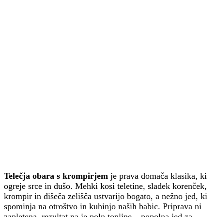
Telečja obara s krompirjem
je prava domača klasika, ki
ogreje srce in dušo. Mehki kosi teletine, sladek korenček,
krompir in dišeča zelišča ustvarijo bogato, a nežno jed, ki
spominja na otroštvo in kuhinjo naših babic. Priprava ni
zapletena, rezultat pa je poln topline – popolna jed za