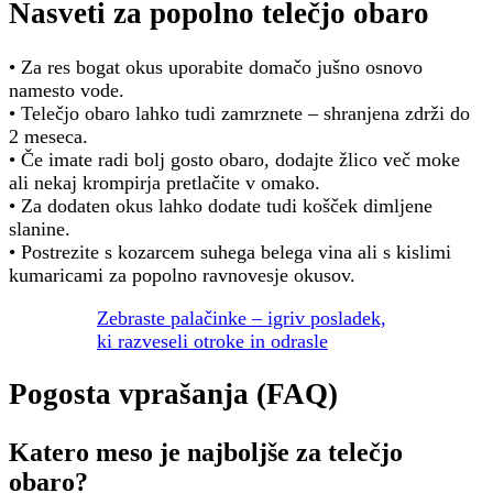
Nasveti za popolno telečjo obaro
• Za res bogat okus uporabite domačo jušno osnovo
namesto vode.
• Telečjo obaro lahko tudi zamrznete – shranjena zdrži do
2 meseca.
• Če imate radi bolj gosto obaro, dodajte žlico več moke
ali nekaj krompirja pretlačite v omako.
• Za dodaten okus lahko dodate tudi košček dimljene
slanine.
• Postrezite s kozarcem suhega belega vina ali s kislimi
kumaricami za popolno ravnovesje okusov.
Zebraste palačinke – igriv posladek,
ki razveseli otroke in odrasle
Pogosta vprašanja (FAQ)
Katero meso je najboljše za telečjo
obaro?