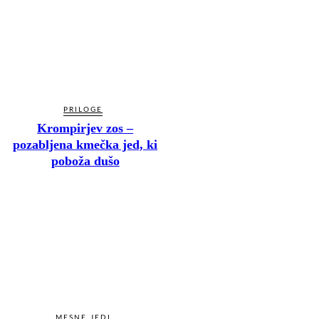
PRILOGE
Krompirjev zos –
pozabljena kmečka jed, ki
poboža dušo
MESNE JEDI