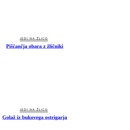
JEDI NA ŽLICO
Piščančja obara z žličniki
JEDI NA ŽLICO
Golaž iz bukovega ostrigarja