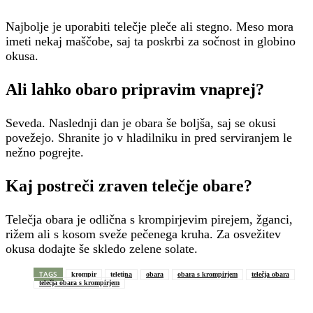
Najbolje je uporabiti telečje pleče ali stegno. Meso mora
imeti nekaj maščobe, saj ta poskrbi za sočnost in globino
okusa.
Ali lahko obaro pripravim vnaprej?
Seveda. Naslednji dan je obara še boljša, saj se okusi
povežejo. Shranite jo v hladilniku in pred serviranjem le
nežno pogrejte.
Kaj postreči zraven telečje obare?
Telečja obara je odlična s krompirjevim pirejem, žganci,
rižem ali s kosom sveže pečenega kruha. Za osvežitev
okusa dodajte še skledo zelene solate.
TAGS
krompir
teletina
obara
obara s krompirjem
telečja obara
telečja obara s krompirjem