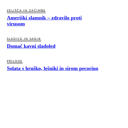
ZELIŠČA IN ZAČIMBE
Ameriški slamnik – zdravilo proti
virusom
SLADICE IN SADJE
Domač kavni sladoled
PRILOGE
Solata s hruško, lešniki in sirom pecorino