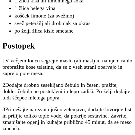
1 žlica kisa ali limoninega soka
1 žlica belega vina
košček limone (za svežino)
svež peteršilj ali drobnjak za okras
po želji žlica kisle smetane
Postopek
1V večjem loncu segrejte maslo (ali mast) in na njem rahlo
prepražite kose teletine, da se z vseh strani obarvajo in
zaprejo pore mesa.
2Dodajte drobno sesekljano čebulo in česen, pražite,
dokler čebula ne postekleni in lepo zadiši. Po želji dodajte
tudi ščepec mletega popra.
3Primešajte narezano jušno zelenjavo, dodajte lovorjev list
in prilijte toliko tople vode, da pokrije sestavine. Zavrite,
zmanjšajte ogenj in kuhajte približno 45 minut, da se meso
zmehča.