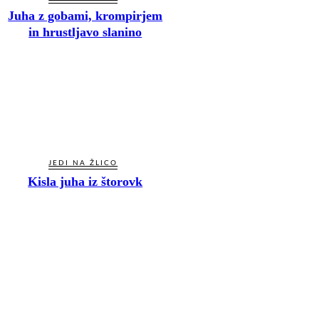
Juha z gobami, krompirjem
in hrustljavo slanino
JEDI NA ŽLICO
Kisla juha iz štorovk