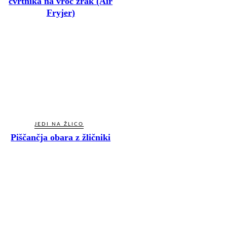
cvrtnika na vroč zrak (Air
Fryjer)
JEDI NA ŽLICO
Piščančja obara z žličniki