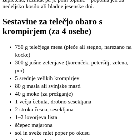
nedeljsko kosilo ali hladne jesenske dni.
Sestavine za telečjo obaro s
krompirjem (za 4 osebe)
750 g telečjega mesa (pleče ali stegno, narezano na
kocke)
300 g jušne zelenjave (korenček, peteršilj, zelena,
por)
5 srednje velikih krompirjev
80 g masla ali svinjske masti
40 g moke (za prežganje)
1 večja čebula, drobno sesekljana
2 stroka česna, sesekljana
1–2 lovorjeva lista
ščepec majarona
sol in sveže mlet poper po okusu