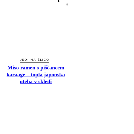
JEDI NA ŽLICO
Miso ramen s piščancem
karaage – topla japonska
uteha v skledi