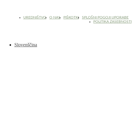
© 2017 - 2026. Kulinarični portal Znam.si. Vse pravice pridržane.
UREDNIŠTVO
O NAS
PIŠKOTKI
SPLOŠNI POGOJI UPORABE
POLITIKA ZASEBNOSTI
Slovenščina