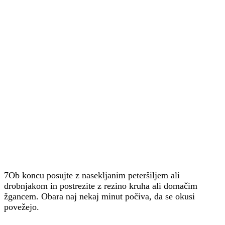
7Ob koncu posujte z nasekljanim peteršiljem ali
drobnjakom in postrezite z rezino kruha ali domačim
žgancem. Obara naj nekaj minut počiva, da se okusi
povežejo.