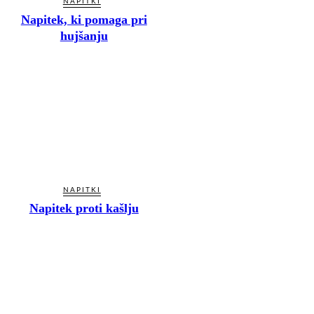
NAPITKI
Napitek, ki pomaga pri
hujšanju
NAPITKI
Napitek proti kašlju