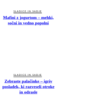
SLADICE IN SADJE
Mafini z jogurtom – mehki,
sočni in vedno popolni
SLADICE IN SADJE
Zebraste palačinke – igriv
posladek, ki razveseli otroke
in odrasle