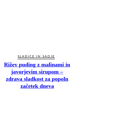
SLADICE IN SADJE
Rižev puding z malinami in
javorjevim sirupom –
zdrava sladkost za popoln
začetek dneva