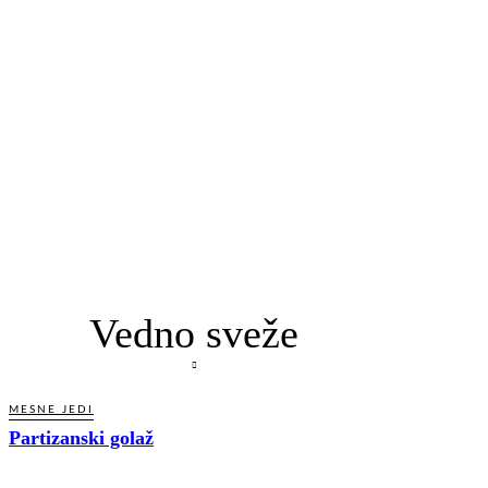
Vedno sveže
MESNE JEDI
Partizanski golaž