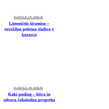
SLADICE IN SADJE
Limončelo tiramisu –
osvežilna poletna sladica v
kozarcu
SLADICE IN SADJE
Kaki puding – hitra in
zdrava čokoladna pregreha