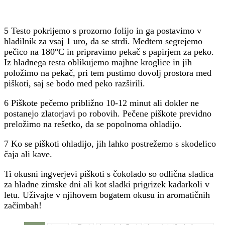
5 Testo pokrijemo s prozorno folijo in ga postavimo v
hladilnik za vsaj 1 uro, da se strdi. Medtem segrejemo
pečico na 180°C in pripravimo pekač s papirjem za peko.
Iz hladnega testa oblikujemo majhne kroglice in jih
položimo na pekač, pri tem pustimo dovolj prostora med
piškoti, saj se bodo med peko razširili.
6 Piškote pečemo približno 10-12 minut ali dokler ne
postanejo zlatorjavi po robovih. Pečene piškote previdno
preložimo na rešetko, da se popolnoma ohladijo.
7 Ko se piškoti ohladijo, jih lahko postrežemo s skodelico
čaja ali kave.
Ti okusni ingverjevi piškoti s čokolado so odlična sladica
za hladne zimske dni ali kot sladki prigrizek kadarkoli v
letu. Uživajte v njihovem bogatem okusu in aromatičnih
začimbah!