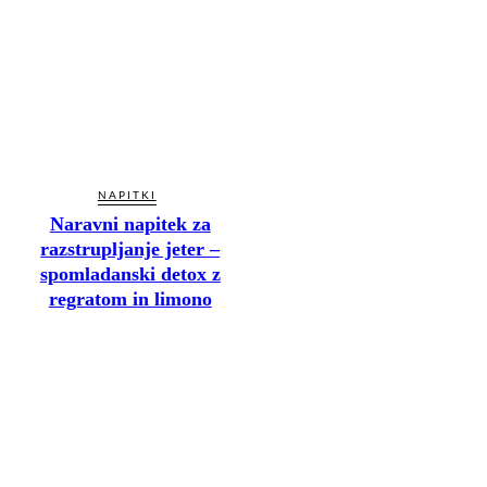
NAPITKI
Naravni napitek za
razstrupljanje jeter –
spomladanski detox z
regratom in limono