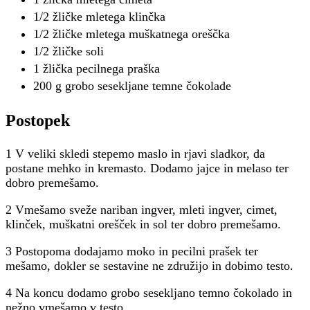
1/2 žličke mletega klinčka
1/2 žličke mletega muškatnega oreščka
1/2 žličke soli
1 žlička pecilnega praška
200 g grobo sesekljane temne čokolade
Postopek
1 V veliki skledi stepemo maslo in rjavi sladkor, da
postane mehko in kremasto. Dodamo jajce in melaso ter
dobro premešamo.
2 Vmešamo sveže nariban ingver, mleti ingver, cimet,
klinček, muškatni orešček in sol ter dobro premešamo.
3 Postopoma dodajamo moko in pecilni prašek ter
mešamo, dokler se sestavine ne združijo in dobimo testo.
4 Na koncu dodamo grobo sesekljano temno čokolado in
nežno vmešamo v testo.