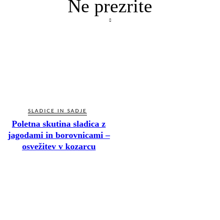
Ne prezrite
SLADICE IN SADJE
Poletna skutina sladica z
jagodami in borovnicami –
osvežitev v kozarcu