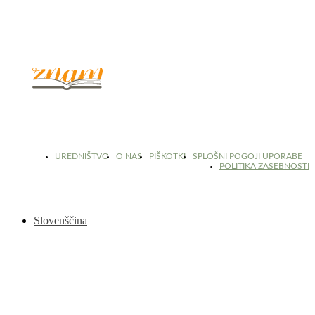
© 2017 - 2026. Kulinarični portal Znam.si. Vse pravice pridržane.
UREDNIŠTVO
O NAS
PIŠKOTKI
SPLOŠNI POGOJI UPORABE
POLITIKA ZASEBNOSTI
Slovenščina