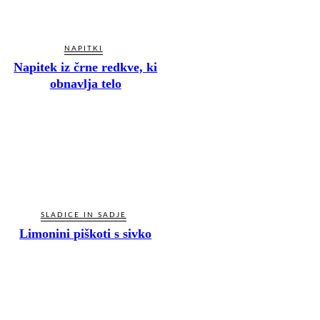
NAPITKI
Napitek iz črne redkve, ki
obnavlja telo
SLADICE IN SADJE
Limonini piškoti s sivko