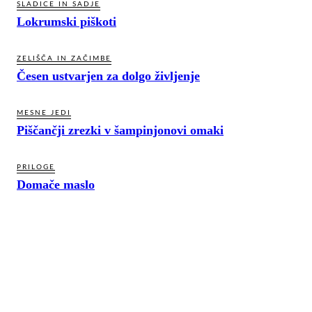
SLADICE IN SADJE
Lokrumski piškoti
ZELIŠČA IN ZAČIMBE
Česen ustvarjen za dolgo življenje
MESNE JEDI
Piščančji zrezki v šampinjonovi omaki
PRILOGE
Domače maslo