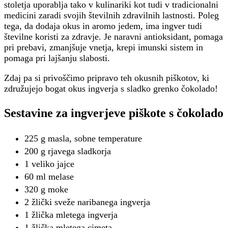
stoletja uporablja tako v kulinariki kot tudi v tradicionalni
medicini zaradi svojih številnih zdravilnih lastnosti. Poleg
tega, da dodaja okus in aromo jedem, ima ingver tudi
številne koristi za zdravje. Je naravni antioksidant, pomaga
pri prebavi, zmanjšuje vnetja, krepi imunski sistem in
pomaga pri lajšanju slabosti.
Zdaj pa si privoščimo pripravo teh okusnih piškotov, ki
združujejo bogat okus ingverja s sladko grenko čokolado!
Sestavine za ingverjeve piškote s čokolado
225 g masla, sobne temperature
200 g rjavega sladkorja
1 veliko jajce
60 ml melase
320 g moke
2 žlički sveže naribanega ingverja
1 žlička mletega ingverja
1 žlička mletega cimeta