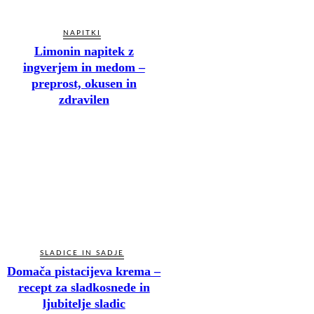
NAPITKI
Limonin napitek z
ingverjem in medom –
preprost, okusen in
zdravilen
SLADICE IN SADJE
Domača pistacijeva krema –
recept za sladkosnede in
ljubitelje sladic