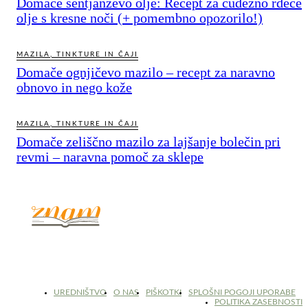
Domače šentjanževo olje: Recept za čudežno rdeče
olje s kresne noči (+ pomembno opozorilo!)
MAZILA, TINKTURE IN ČAJI
Domače ognjičevo mazilo – recept za naravno
obnovo in nego kože
MAZILA, TINKTURE IN ČAJI
Domače zeliščno mazilo za lajšanje bolečin pri
revmi – naravna pomoč za sklepe
© 2017 - 2026. Kulinarični portal Znam.si. Vse pravice pridržane.
UREDNIŠTVO
O NAS
PIŠKOTKI
SPLOŠNI POGOJI UPORABE
POLITIKA ZASEBNOSTI