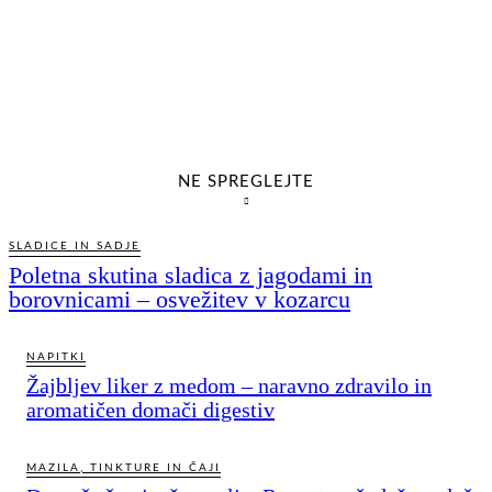
NE SPREGLEJTE
SLADICE IN SADJE
Poletna skutina sladica z jagodami in
borovnicami – osvežitev v kozarcu
NAPITKI
Žajbljev liker z medom – naravno zdravilo in
aromatičen domači digestiv
MAZILA, TINKTURE IN ČAJI