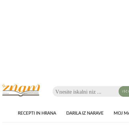
Vnesite iskalni niz ...
IŠČ
RECEPTI IN HRANA
DARILA IZ NARAVE
MOJ MA