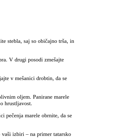
te stebla, saj so običajno trša, in
opra. V drugi posodi zmešajte
jte v mešanici drobtin, da se
olivnim oljem. Panirane marele
o hrustljavost.
ci pečenja marele obrnite, da se
vaši izbiri – na primer tatarsko