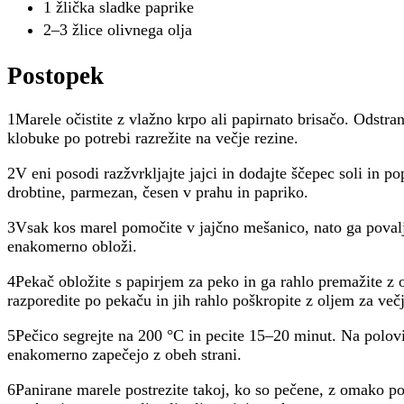
1 žlička sladke paprike
2–3 žlice olivnega olja
Postopek
1Marele očistite z vlažno krpo ali papirnato brisačo. Odstrani
klobuke po potrebi razrežite na večje rezine.
2V eni posodi razžvrkljajte jajci in dodajte ščepec soli in p
drobtine, parmezan, česen v prahu in papriko.
3Vsak kos marel pomočite v jajčno mešanico, nato ga povalja
enakomerno obloži.
4Pekač obložite s papirjem za peko in ga rahlo premažite z 
razporedite po pekaču in jih rahlo poškropite z oljem za večj
5Pečico segrejte na 200 °C in pecite 15–20 minut. Na polovi
enakomerno zapečejo z obeh strani.
6Panirane marele postrezite takoj, ko so pečene, z omako po 