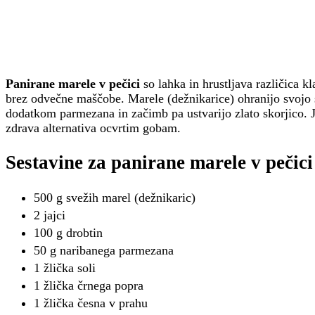
Panirane marele v pečici
so lahka in hrustljava različica kl
brez odvečne maščobe. Marele (dežnikarice) ohranijo svojo 
dodatkom parmezana in začimb pa ustvarijo zlato skorjico. Je
zdrava alternativa ocvrtim gobam.
Sestavine za panirane marele v pečici
500 g svežih marel (dežnikaric)
2 jajci
100 g drobtin
50 g naribanega parmezana
1 žlička soli
1 žlička črnega popra
1 žlička česna v prahu