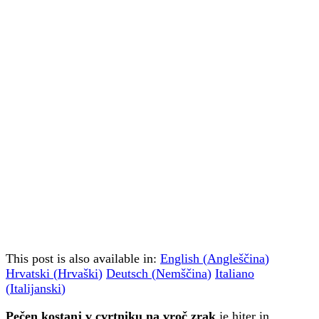
This post is also available in:
English
(
Angleščina
)
Hrvatski
(
Hrvaški
)
Deutsch
(
Nemščina
)
Italiano
(
Italijanski
)
Pečen kostanj v cvrtniku na vroč zrak
je hiter in