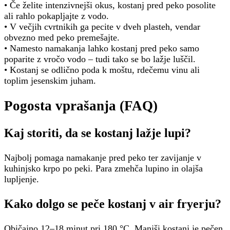
• Če želite intenzivnejši okus, kostanj pred peko posolite
ali rahlo pokapljajte z vodo.
• V večjih cvrtnikih ga pecite v dveh plasteh, vendar
obvezno med peko premešajte.
• Namesto namakanja lahko kostanj pred peko samo
poparite z vročo vodo – tudi tako se bo lažje luščil.
• Kostanj se odlično poda k moštu, rdečemu vinu ali
toplim jesenskim juham.
Pogosta vprašanja (FAQ)
Kaj storiti, da se kostanj lažje lupi?
Najbolj pomaga namakanje pred peko ter zavijanje v
kuhinjsko krpo po peki. Para zmehča lupino in olajša
lupljenje.
Kako dolgo se peče kostanj v air fryerju?
Običajno 12–18 minut pri 180 °C. Manjši kostanj je pečen