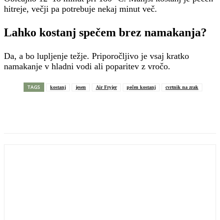
hitreje, večji pa potrebuje nekaj minut več.
Lahko kostanj spečem brez namakanja?
Da, a bo lupljenje težje. Priporočljivo je vsaj kratko
namakanje v hladni vodi ali poparitev z vročo.
TAGS
kostanj
jesen
Air Fryjer
pečen kostanj
cvrtnik na zrak