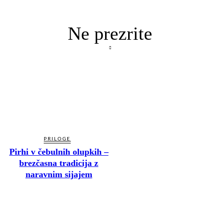
Ne prezrite
PRILOGE
Pirhi v čebulnih olupkih –
brezčasna tradicija z
naravnim sijajem