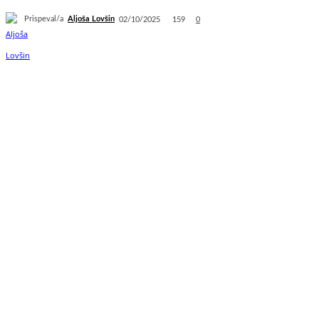
Prispeval/a
Aljoša Lovšin
159
02/10/2025
0