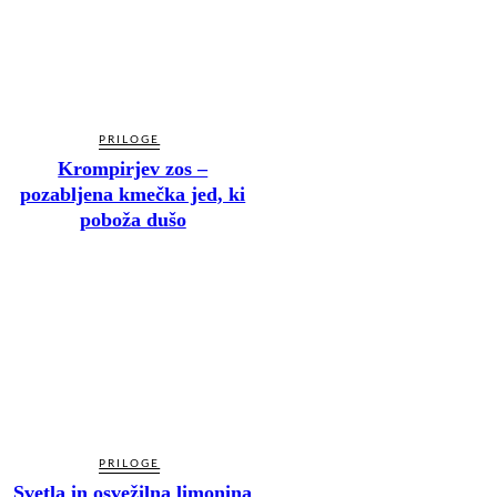
PRILOGE
Krompirjev zos –
pozabljena kmečka jed, ki
poboža dušo
PRILOGE
Svetla in osvežilna limonina