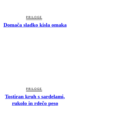
PRILOGE
Domača sladko kisla omaka
PRILOGE
Tostiran kruh s sardelami,
rukolo in rdečo peso