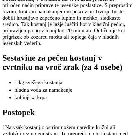
priročen način priprave te jesenske poslastice. S preprostim
rezom, kratkim namakanjem in peko v air fryerju boste
dobili hrustljavo zapečeno lupino in mehko, sladkasto
sredico. Tak kostanj je lažje luščiti kot v klasični pečici,
pripravljen pa bo v manj kot 20 minutah. Odličen je kot
prigrizek ob kozarcu mošta ali toplega čaja v hladnih
jesenskih večerih.
Sestavine za pečen kostanj v
cvrtniku na vroč zrak (za 4 osebe)
1 kg svežega kostanja
hladna voda za namakanje
kuhinjska krpa
Postopek
1Na vsak kostanj z ostrim nožem naredite križni ali
vzdolžni rez po eni strani. To prepreči, da bi kostanj med