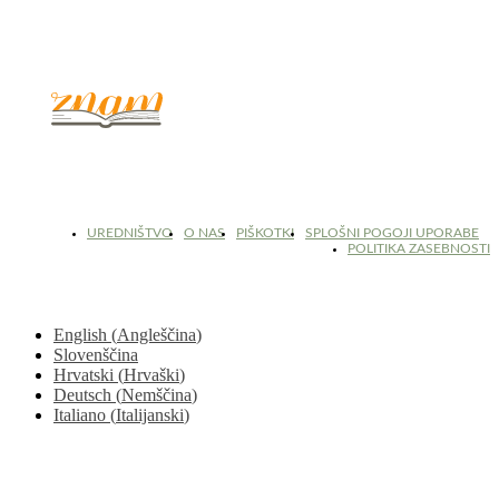
© 2017 - 2026. Kulinarični portal Znam.si. Vse pravice pridržane.
UREDNIŠTVO
O NAS
PIŠKOTKI
SPLOŠNI POGOJI UPORABE
POLITIKA ZASEBNOSTI
English
(
Angleščina
)
Slovenščina
Hrvatski
(
Hrvaški
)
Deutsch
(
Nemščina
)
Italiano
(
Italijanski
)