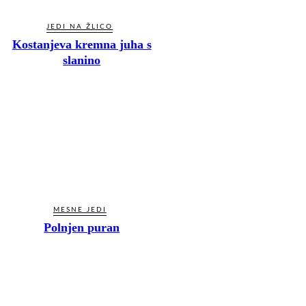
JEDI NA ŽLICO
Kostanjeva kremna juha s
slanino
MESNE JEDI
Polnjen puran