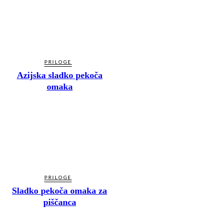
PRILOGE
Azijska sladko pekoča
omaka
PRILOGE
Sladko pekoča omaka za
piščanca