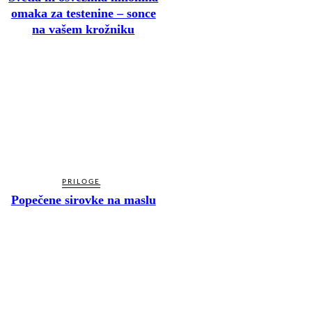
omaka za testenine – sonce
na vašem krožniku
PRILOGE
Popečene sirovke na maslu