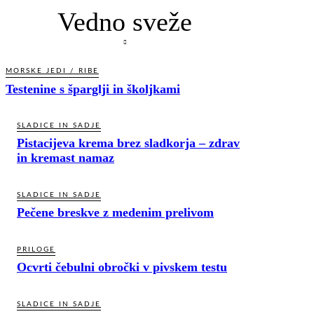
Vedno sveže
MORSKE JEDI / RIBE
Testenine s šparglji in školjkami
SLADICE IN SADJE
Pistacijeva krema brez sladkorja – zdrav
in kremast namaz
SLADICE IN SADJE
Pečene breskve z medenim prelivom
PRILOGE
Ocvrti čebulni obročki v pivskem testu
SLADICE IN SADJE