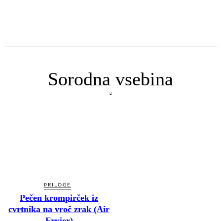
Sorodna vsebina
PRILOGE
Pečen krompirček iz
cvrtnika na vroč zrak (Air
Fryjer)