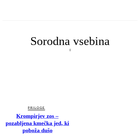
Sorodna vsebina
PRILOGE
Krompirjev zos –
pozabljena kmečka jed, ki
poboža dušo