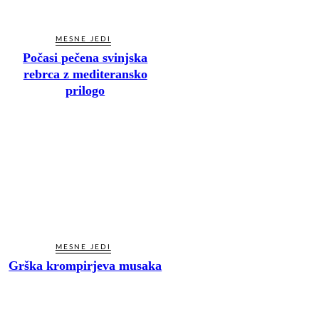
MESNE JEDI
Počasi pečena svinjska
rebrca z mediteransko
prilogo
MESNE JEDI
Grška krompirjeva musaka