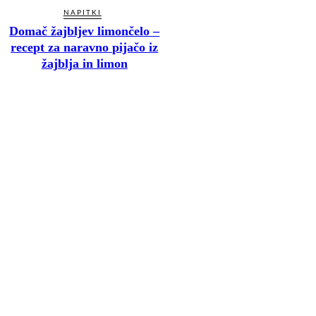
NAPITKI
Domač žajbljev limončelo –
recept za naravno pijačo iz
žajblja in limon