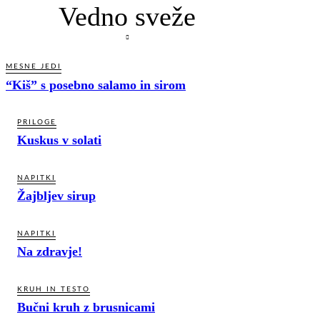
Vedno sveže
MESNE JEDI
“Kiš” s posebno salamo in sirom
PRILOGE
Kuskus v solati
NAPITKI
Žajbljev sirup
NAPITKI
Na zdravje!
KRUH IN TESTO
Bučni kruh z brusnicami