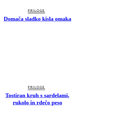
PRILOGE
Domača sladko kisla omaka
PRILOGE
Tostiran kruh s sardelami,
rukolo in rdečo peso