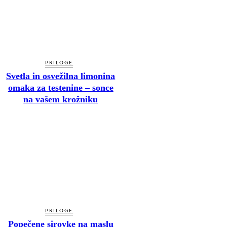
PRILOGE
Svetla in osvežilna limonina
omaka za testenine – sonce
na vašem krožniku
PRILOGE
Popečene sirovke na maslu