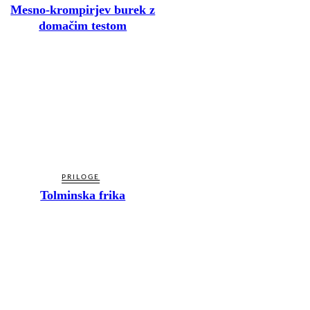
Mesno-krompirjev burek z
domačim testom
PRILOGE
Tolminska frika