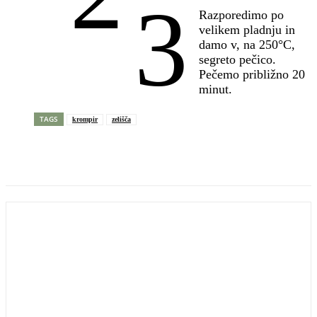
3
Razporedimo po
velikem pladnju in
damo v, na 250°C,
segreto pečico.
Pečemo približno 20
minut.
TAGS
krompir
zelišča