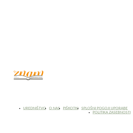
© 2017 - 2026. Kulinarični portal Znam.si. Vse pravice pridržane.
UREDNIŠTVO
O NAS
PIŠKOTKI
SPLOŠNI POGOJI UPORABE
POLITIKA ZASEBNOSTI