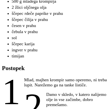
500 g mladega krompirja
2 žlici oljčnega olja
ščepec rdeče paprike v prahu
ščepec čilija v prahu
česen v prahu
čebula v prahu
sol
ščepec karija
ingver v prahu
timijan
Postopek
1
Mlad, majhen krompir samo operemo, ni treba
lupit. Narežemo ga na tanke lističe.
2
Damo v skledo, v katero nalijemo
olje in vse začimbe, dobro
premešamo.