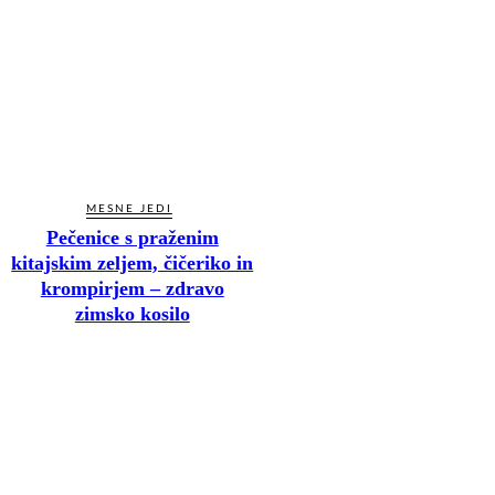
MESNE JEDI
Pečenice s praženim
kitajskim zeljem, čičeriko in
krompirjem – zdravo
zimsko kosilo