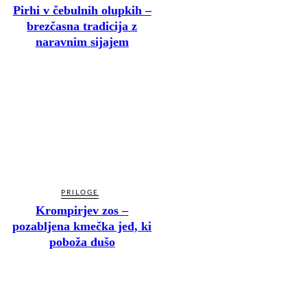
Pirhi v čebulnih olupkih –
brezčasna tradicija z
naravnim sijajem
PRILOGE
Krompirjev zos –
pozabljena kmečka jed, ki
poboža dušo