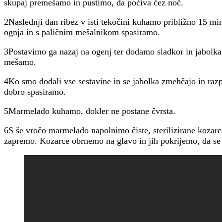
skupaj premešamo in pustimo, da počiva čez noč.
2Naslednji dan ribez v isti tekočini kuhamo približno 15 mi
ognja in s paličnim mešalnikom spasiramo.
3Postavimo ga nazaj na ogenj ter dodamo sladkor in jabol
mešamo.
4Ko smo dodali vse sestavine in se jabolka zmehčajo in razpu
dobro spasiramo.
5Marmelado kuhamo, dokler ne postane čvrsta.
6S še vročo marmelado napolnimo čiste, sterilizirane kozarc
zapremo. Kozarce obrnemo na glavo in jih pokrijemo, da se 