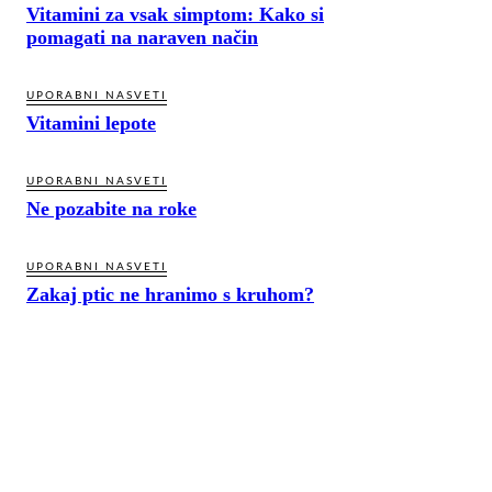
Vitamini za vsak simptom: Kako si
pomagati na naraven način
UPORABNI NASVETI
Vitamini lepote
UPORABNI NASVETI
Ne pozabite na roke
UPORABNI NASVETI
Zakaj ptic ne hranimo s kruhom?