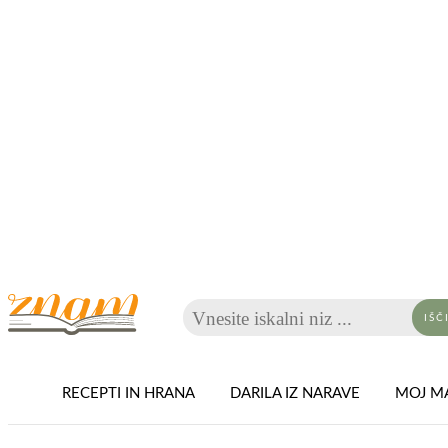
Vnesite iskalni niz ...
IŠČ
RECEPTI IN HRANA
DARILA IZ NARAVE
MOJ MA