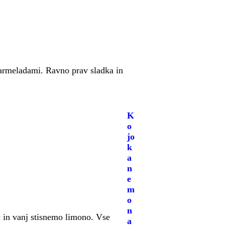
armeladami. Ravno prav sladka in
K
o
jo
k
a
n
e
m
o
n
 in vanj stisnemo limono. Vse
a