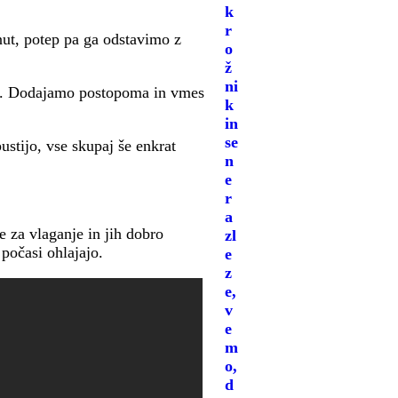
k
r
nut, potep pa ga odstavimo z
o
ž
ni
ka. Dodajamo postopoma in vmes
k
in
se
stijo, vse skupaj še enkrat
n
e
r
a
e za vlaganje in jih dobro
zl
počasi ohlajajo.
e
z
e,
v
e
m
o,
d