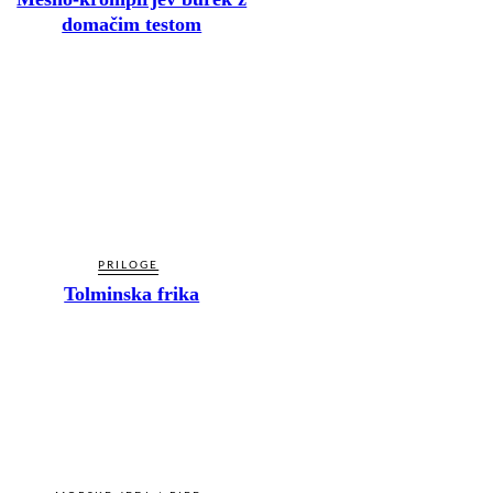
domačim testom
PRILOGE
Tolminska frika