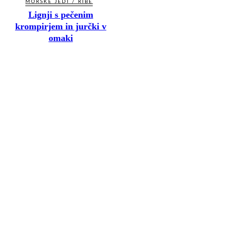
MORSKE JEDI / RIBE
Lignji s pečenim
krompirjem in jurčki v
omaki