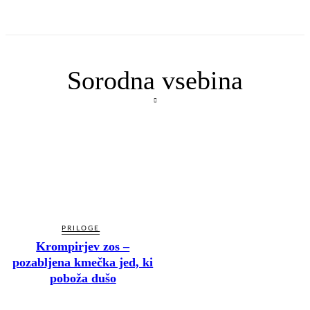
Sorodna vsebina
PRILOGE
Krompirjev zos –
pozabljena kmečka jed, ki
poboža dušo