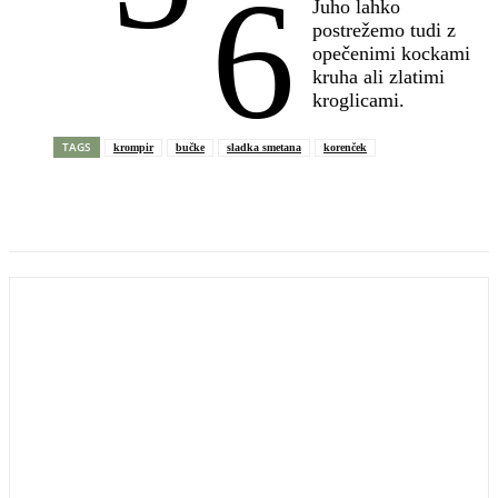
6
Juho lahko
postrežemo tudi z
opečenimi kockami
kruha ali zlatimi
kroglicami.
TAGS
krompir
bučke
sladka smetana
korenček