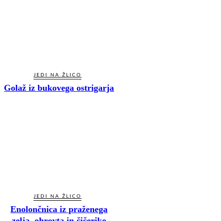
JEDI NA ŽLICO
Golaž iz bukovega ostrigarja
JEDI NA ŽLICO
Enolončnica iz praženega
zelja, ohrovta in čičerike