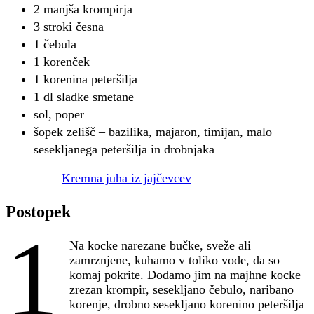
2 manjša krompirja
3 stroki česna
1 čebula
1 korenček
1 korenina peteršilja
1 dl sladke smetane
sol, poper
šopek zelišč – bazilika, majaron, timijan, malo
sesekljanega peteršilja in drobnjaka
Kremna juha iz jajčevcev
Postopek
1
Na kocke narezane bučke, sveže ali
zamrznjene, kuhamo v toliko vode, da so
komaj pokrite. Dodamo jim na majhne kocke
zrezan krompir, sesekljano čebulo, naribano
korenje, drobno sesekljano korenino peteršilja