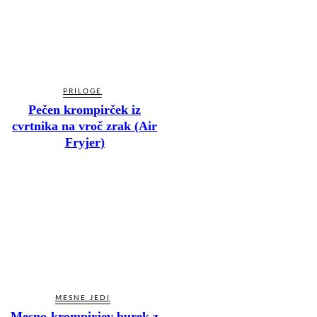
PRILOGE
Pečen krompirček iz
cvrtnika na vroč zrak (Air
Fryjer)
MESNE JEDI
Mesno-krompirjev burek z