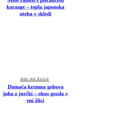
Miso ramen s piščancem
karaage – topla japonska
uteha v skledi
JEDI NA ŽLICO
Domača kremna gobova
juha z jurčki – okus gozda v
eni žlici