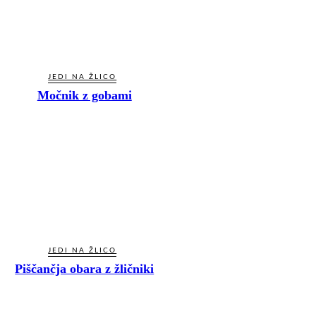
JEDI NA ŽLICO
Močnik z gobami
JEDI NA ŽLICO
Piščančja obara z žličniki