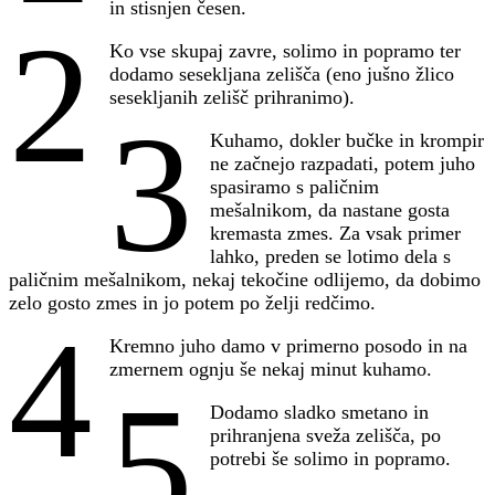
in stisnjen česen.
2
Ko vse skupaj zavre, solimo in popramo ter
dodamo sesekljana zelišča (eno jušno žlico
sesekljanih zelišč prihranimo).
3
Kuhamo, dokler bučke in krompir
ne začnejo razpadati, potem juho
spasiramo s paličnim
mešalnikom, da nastane gosta
kremasta zmes. Za vsak primer
lahko, preden se lotimo dela s
paličnim mešalnikom, nekaj tekočine odlijemo, da dobimo
zelo gosto zmes in jo potem po želji redčimo.
4
Kremno juho damo v primerno posodo in na
zmernem ognju še nekaj minut kuhamo.
5
Dodamo sladko smetano in
prihranjena sveža zelišča, po
potrebi še solimo in popramo.