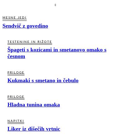
MESNE JEDI
Sendvič z govedino
TESTENINE IN RIŽOTE
Špageti s kozicami in smetanovo omako s
česnom
PRILOGE
Kukmaki s smetano in čebulo
PRILOGE
Hladna tunina omaka
NAPITKI
Liker iz dišečih vrtnic