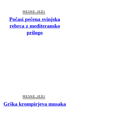
MESNE JEDI
Počasi pečena svinjska
rebrca z mediteransko
prilogo
MESNE JEDI
Grška krompirjeva musaka