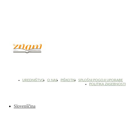
© 2017 - 2026. Kulinarični portal Znam.si. Vse pravice pridržane.
UREDNIŠTVO
O NAS
PIŠKOTKI
SPLOŠNI POGOJI UPORABE
POLITIKA ZASEBNOSTI
Slovenščina