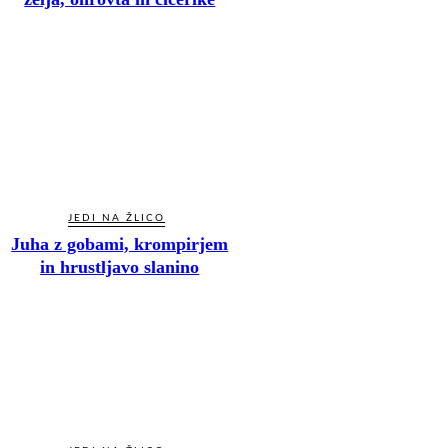
JEDI NA ŽLICO
Juha z gobami, krompirjem
in hrustljavo slanino