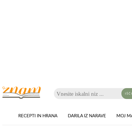
Vnesite iskalni niz ...
IŠČ
RECEPTI IN HRANA
DARILA IZ NARAVE
MOJ MA