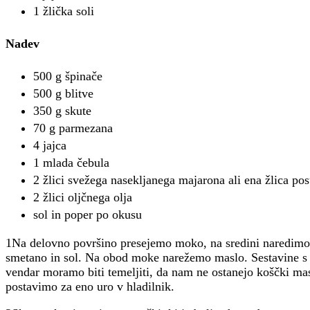
1 žlička soli
Nadev
500 g špinače
500 g blitve
350 g skute
70 g parmezana
4 jajca
1 mlada čebula
2 žlici svežega nasekljanega majarona ali ena žlica po
2 žlici oljčnega olja
sol in poper po okusu
1Na delovno površino presejemo moko, na sredini naredimo 
smetano in sol. Na obod moke narežemo maslo. Sestavine s 
vendar moramo biti temeljiti, da nam ne ostanejo koščki mas
postavimo za eno uro v hladilnik.