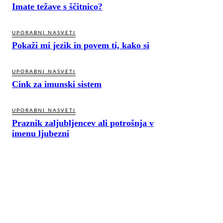
Imate težave s ščitnico?
UPORABNI NASVETI
Pokaži mi jezik in povem ti, kako si
UPORABNI NASVETI
Cink za imunski sistem
UPORABNI NASVETI
Praznik zaljubljencev ali potrošnja v
imenu ljubezni