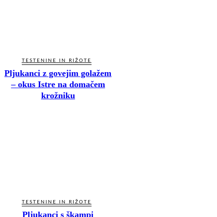
TESTENINE IN RIŽOTE
Pljukanci z govejim golažem
– okus Istre na domačem
krožniku
TESTENINE IN RIŽOTE
Pljukanci s škampi