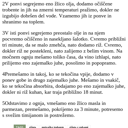
2V ponvi segrejemo eno žlico olja, dodamo očiščene
trobente in jih na zmerni temperaturi pražimo, dokler ne
izgubijo dobršen del vode. Vzamemo jih iz ponve in
shranimo na toplem.
3V isti ponvi segrejemo preostalo olje in na njem
pocvremo očiščeno in nasekljano šalotko. Cvremo približni
tri minute, da se malo zmehča, nato dodamo riž. Cvremo,
dokler riž ne postekleni, nato zalijemo z belim vinom. Na
močnem ognju mešamo toliko časa, da vino izhlapi, nato
prilijemo eno zajemalko juhe, posolimo in popopramo.
4Premešamo in takoj, ko se tekočina vpije, dodamo v
ponev gobe in drugo zajemalko juhe. Mešamo in vsakič,
ko se tekočina absorbira, dodajamo po eno zajemalko juhe,
dokler ni riž kuhan, kar traja približno 18 minut.
5Odstavimo z ognja, vmešamo eno žlico masla in
parmezan, premešamo, pokrijemo za 3 minute, potresemo
s svežim timijanom in postrežemo.
TAGS
rižota
mrtvaške trobente
rižota z gobami