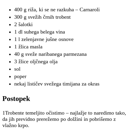
400 g riža, ki se ne razkuha – Carnaroli
300 g svežih črnih trobent
2 šalotki
1 dl suhega belega vina
1 l zelenjavne jušne osnove
1 žlica masla
40 g sveže naribanega parmezana
3 žlice oljčnega olja
sol
poper
nekaj lističev svežega timijana za okras
Postopek
1Trobente temeljito očistimo – najlažje to naredimo tako,
da jih previdno prerežemo po dolžini in pobrišemo z
vlažno krpo.