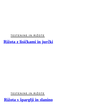
TESTENINE IN RIŽOTE
Rižota z lisičkami in jurčki
TESTENINE IN RIŽOTE
Rižota s šparglji in slanino