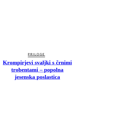
PRILOGE
Krompirjevi svaljki s črnimi
trobentami – popolna
jesenska poslastica