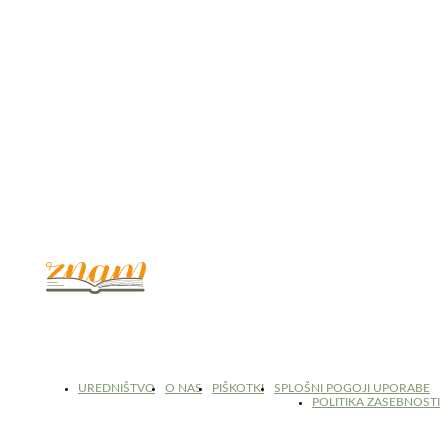
© 2017 - 2026. Kulinarični portal Znam.si. Vse pravice pridržane.
UREDNIŠTVO
O NAS
PIŠKOTKI
SPLOŠNI POGOJI UPORABE
POLITIKA ZASEBNOSTI