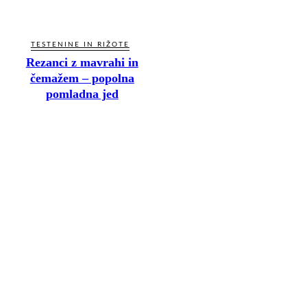
TESTENINE IN RIŽOTE
Rezanci z mavrahi in
čemažem – popolna
pomladna jed