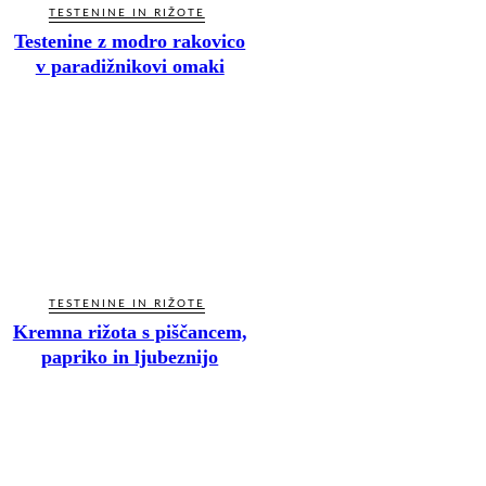
TESTENINE IN RIŽOTE
Testenine z modro rakovico
v paradižnikovi omaki
TESTENINE IN RIŽOTE
Kremna rižota s piščancem,
papriko in ljubeznijo