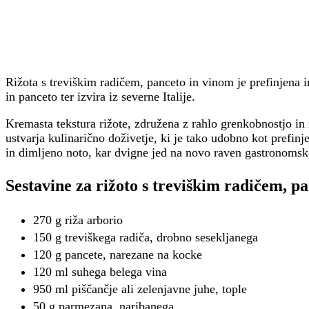
Rižota s treviškim radičem, panceto in vinom je prefinjena i
in panceto ter izvira iz severne Italije.
Kremasta tekstura rižote, združena z rahlo grenkobnostjo in
ustvarja kulinarično doživetje, ki je tako udobno kot prefin
in dimljeno noto, kar dvigne jed na novo raven gastronomsk
Sestavine za rižoto s treviškim radičem, p
270 g riža arborio
150 g treviškega radiča, drobno sesekljanega
120 g pancete, narezane na kocke
120 ml suhega belega vina
950 ml piščančje ali zelenjavne juhe, tople
50 g parmezana, naribanega