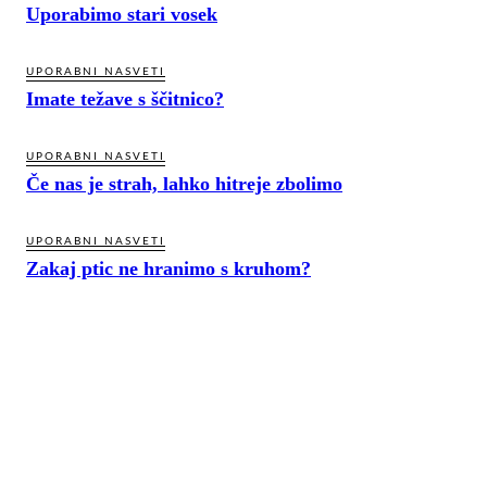
Uporabimo stari vosek
UPORABNI NASVETI
Imate težave s ščitnico?
UPORABNI NASVETI
Če nas je strah, lahko hitreje zbolimo
UPORABNI NASVETI
Zakaj ptic ne hranimo s kruhom?