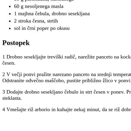
60 g nesoljenega masla
1 majhna čebula, drobno sesekljana
2 stroka česna, strtih
sol in črni poper po okusu
Postopek
1 Drobno sesekljajte treviški radič, narežite panceto na kocke
česen.
2 V večji ponvi pražite narezano panceto na srednji temperat
Odstranite odvečno maščobo, pustite približno žlico v ponvi
3 Dodajte drobno sesekljano čebulo in strt česen v ponev. Pr
steklasta.
4 Vmešajte riž arborio in kuhajte nekaj minut, da se riž dob