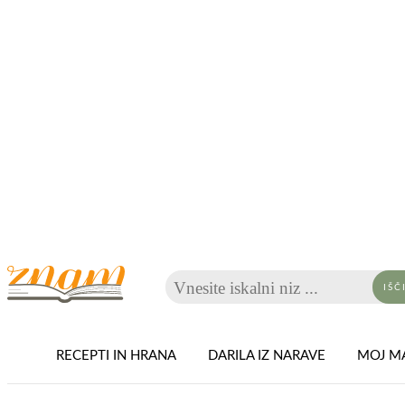
Vnesite iskalni niz ...
IŠČ
RECEPTI IN HRANA
DARILA IZ NARAVE
MOJ MA