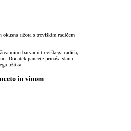
n okusna rižota s treviškim radičem
 živahnimi barvami treviškega radiča,
jeno. Dodatek pancete prinaša slano
ega užitka.
anceto
in vinom