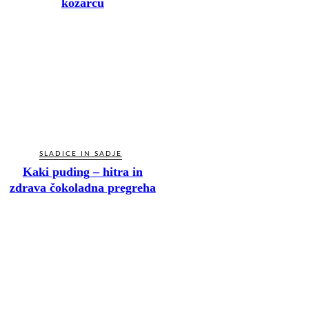
kozarcu
SLADICE IN SADJE
Kaki puding – hitra in
zdrava čokoladna pregreha