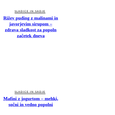
SLADICE IN SADJE
Rižev puding z malinami in
javorjevim sirupom –
zdrava sladkost za popoln
začetek dneva
SLADICE IN SADJE
Mafini z jogurtom – mehki,
sočni in vedno popolni