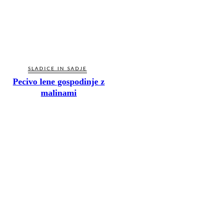
SLADICE IN SADJE
Pecivo lene gospodinje z
malinami