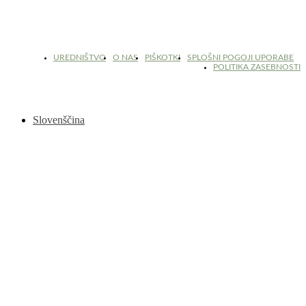
© 2017 - 2026. Kulinarični portal Znam.si. Vse pravice pridržane.
UREDNIŠTVO
O NAS
PIŠKOTKI
SPLOŠNI POGOJI UPORABE
POLITIKA ZASEBNOSTI
Slovenščina