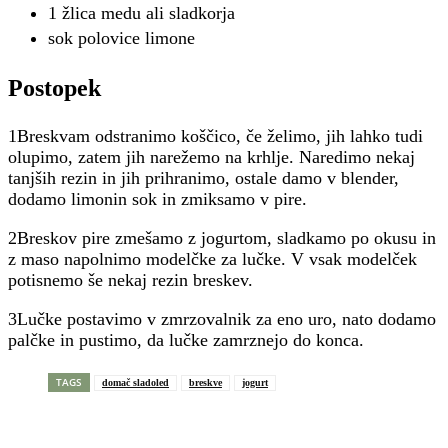
1 žlica medu ali sladkorja
sok polovice limone
Postopek
1Breskvam odstranimo koščico, če želimo, jih lahko tudi
olupimo, zatem jih narežemo na krhlje. Naredimo nekaj
tanjših rezin in jih prihranimo, ostale damo v blender,
dodamo limonin sok in zmiksamo v pire.
2Breskov pire zmešamo z jogurtom, sladkamo po okusu in
z maso napolnimo modelčke za lučke. V vsak modelček
potisnemo še nekaj rezin breskev.
3Lučke postavimo v zmrzovalnik za eno uro, nato dodamo
palčke in pustimo, da lučke zamrznejo do konca.
TAGS
domač sladoled
breskve
jogurt