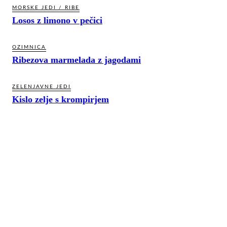
MORSKE JEDI / RIBE
Losos z limono v pečici
OZIMNICA
Ribezova marmelada z jagodami
ZELENJAVNE JEDI
Kislo zelje s krompirjem