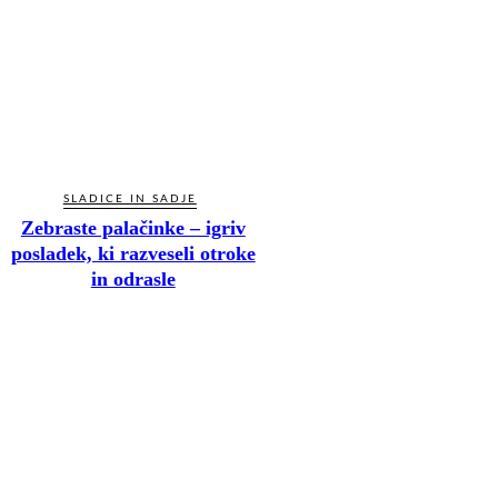
SLADICE IN SADJE
Zebraste palačinke – igriv
posladek, ki razveseli otroke
in odrasle