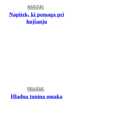
NAPITKI
Napitek, ki pomaga pri
hujšanju
PRILOGE
Hladna tunina omaka