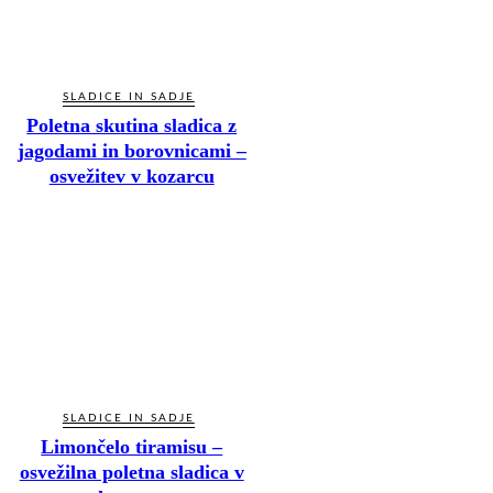
SLADICE IN SADJE
Poletna skutina sladica z
jagodami in borovnicami –
osvežitev v kozarcu
SLADICE IN SADJE
Limončelo tiramisu –
osvežilna poletna sladica v