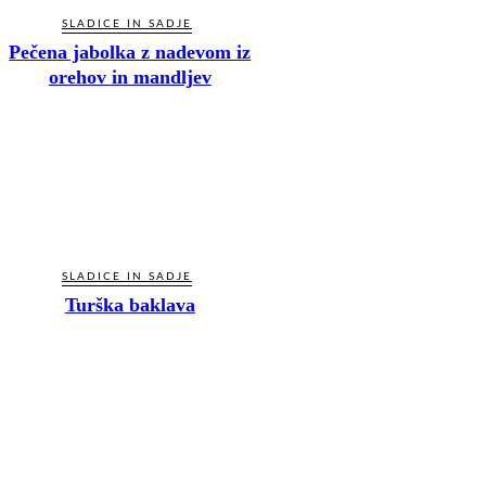
SLADICE IN SADJE
Pečena jabolka z nadevom iz
orehov in mandljev
SLADICE IN SADJE
Turška baklava