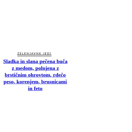
ZELENJAVNE JEDI
Sladka in slana pečena buča
z medom, polnjena z
brstičnim ohrovtom, rdečo
peso, korenjem, brusnicami
in feto