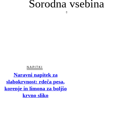
Sorodna vsebina
NAPITKI
Naravni napitek za
slabokrvnost: rdeča pesa,
korenje in limona za boljšo
krvno sliko