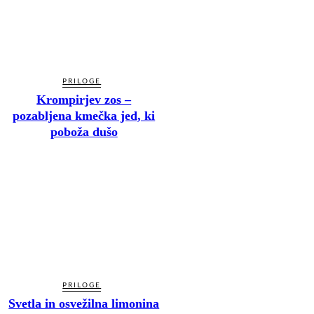
PRILOGE
Krompirjev zos –
pozabljena kmečka jed, ki
poboža dušo
PRILOGE
Svetla in osvežilna limonina