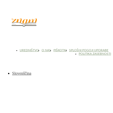
© 2017 - 2026. Kulinarični portal Znam.si. Vse pravice pridržane.
UREDNIŠTVO
O NAS
PIŠKOTKI
SPLOŠNI POGOJI UPORABE
POLITIKA ZASEBNOSTI
Slovenščina