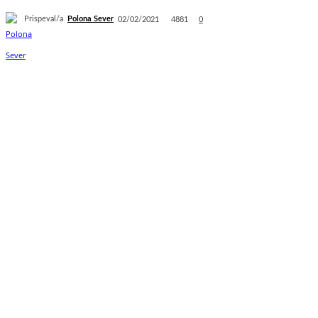
Prispeval/a
Polona Sever
4881
02/02/2021
0