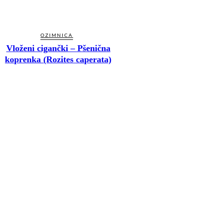
OZIMNICA
Vloženi cigančki – Pšenična
koprenka (Rozites caperata)