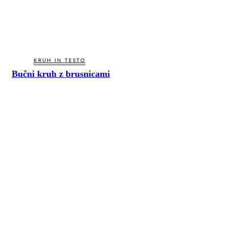
KRUH IN TESTO
Bučni kruh z brusnicami