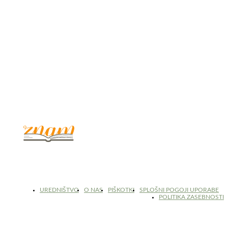
© 2017 - 2026. Kulinarični portal Znam.si. Vse pravice pridržane.
UREDNIŠTVO
O NAS
PIŠKOTKI
SPLOŠNI POGOJI UPORABE
POLITIKA ZASEBNOSTI