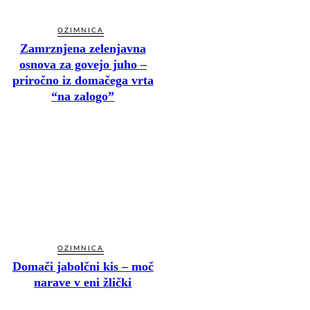
OZIMNICA
Zamrznjena zelenjavna
osnova za govejo juho –
priročno iz domačega vrta
“na zalogo”
OZIMNICA
Domači jabolčni kis – moč
narave v eni žlički