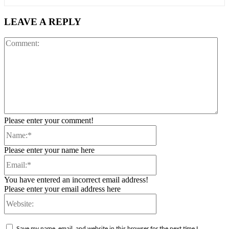
LEAVE A REPLY
Co
Please enter your comment!
Name:*
Please enter your name here
Email:*
You have entered an incorrect email address!
Please enter your email address here
Website:
Save my name, email, and website in this browser for the next time I