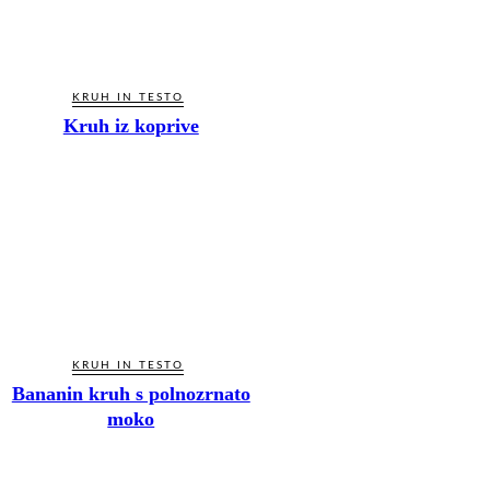
KRUH IN TESTO
Kruh iz koprive
KRUH IN TESTO
Bananin kruh s polnozrnato
moko