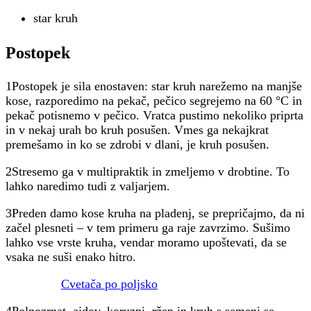
star kruh
Postopek
1Postopek je sila enostaven: star kruh narežemo na manjše
kose, razporedimo na pekač, pečico segrejemo na 60 °C in
pekač potisnemo v pečico. Vratca pustimo nekoliko priprta
in v nekaj urah bo kruh posušen. Vmes ga nekajkrat
premešamo in ko se zdrobi v dlani, je kruh posušen.
2Stresemo ga v multipraktik in zmeljemo v drobtine. To
lahko naredimo tudi z valjarjem.
3Preden damo kose kruha na pladenj, se prepričajmo, da ni
začel plesneti – v tem primeru ga raje zavrzimo. Sušimo
lahko vse vrste kruha, vendar moramo upoštevati, da se
vsaka ne suši enako hitro.
Cvetača po poljsko