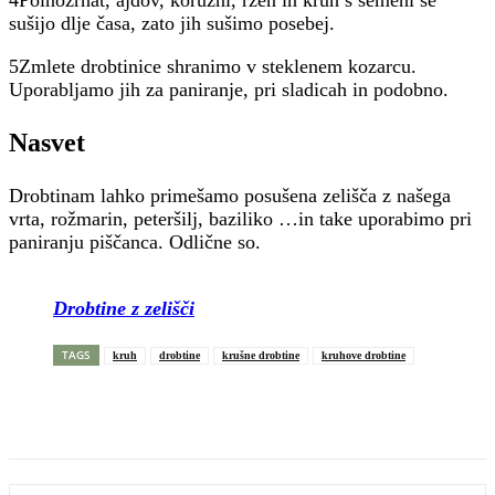
4Polnozrnat, ajdov, koruzni, ržen in kruh s semeni se
sušijo dlje časa, zato jih sušimo posebej.
5Zmlete drobtinice shranimo v steklenem kozarcu.
Uporabljamo jih za paniranje, pri sladicah in podobno.
Nasvet
Drobtinam lahko primešamo posušena zelišča z našega
vrta, rožmarin, peteršilj, baziliko …in take uporabimo pri
paniranju piščanca. Odlične so.
Drobtine z zelišči
TAGS
kruh
drobtine
krušne drobtine
kruhove drobtine