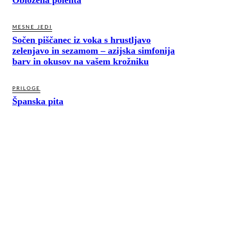
MESNE JEDI
Sočen piščanec iz voka s hrustljavo
zelenjavo in sezamom – azijska simfonija
barv in okusov na vašem krožniku
PRILOGE
Španska pita