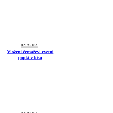
OZIMNICA
Vloženi čemaževi cvetni
popki v kisu
OZIMNICA