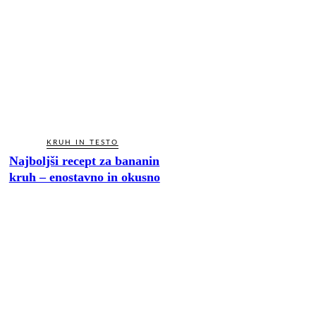
KRUH IN TESTO
Najboljši recept za bananin
kruh – enostavno in okusno