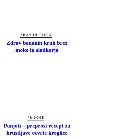
KRUH IN TESTO
Zdrav bananin kruh brez
moke in sladkorja
PRILOGE
Panjoti – preprost recept za
hrustljave ocvrte kroglice