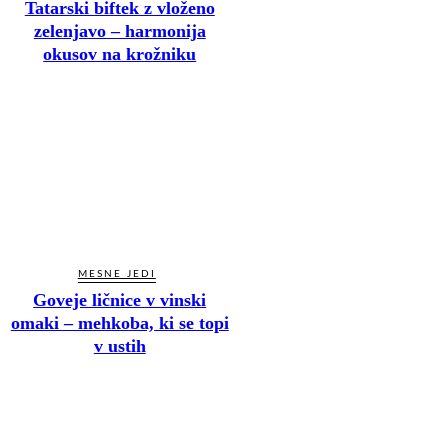
Tatarski biftek z vloženo
zelenjavo – harmonija
okusov na krožniku
MESNE JEDI
Goveje ličnice v vinski
omaki – mehkoba, ki se topi
v ustih