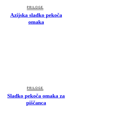
PRILOGE
Azijska sladko pekoča
omaka
PRILOGE
Sladko pekoča omaka za
piščanca