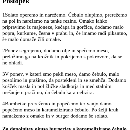
Postopek
1Solato operemo in narežemo. Čebulo olupimo, prerežemo
na pol in narežemo na tanke rezine. Omako lahko
pripravimo iz majoneze, kečapa in gorčice, dodamo malo
popra, kurkume, česna v prahu in, če imamo radi pikantno,
še malo domače čili omake.
2Ponev segrejemo, dodamo olje in spečemo meso,
preložimo ga na krožnik in pokrijemo s pokrovom, da se
ne ohladi.
3V ponev, v kateri smo pekli meso, damo čebulo, malo
posolimo in pražimo, da postekleni in se zmehča. Dodamo
košček masla in pol žličke sladkorja in med stalnim
mešanjem pražimo, da čebula karamelizira.
4Bombetke prerežemo in popečemo ter vanjo damo
popečeno meso in karamelizirano čebulo. Po želji kruh
namažemo z omako in v burger dodamo še solato.
Za dopolnitev okusa burgerjev s karamelizirano čebulo