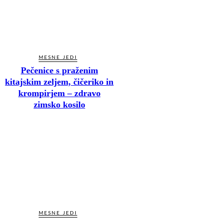
MESNE JEDI
Pečenice s praženim
kitajskim zeljem, čičeriko in
krompirjem – zdravo
zimsko kosilo
MESNE JEDI