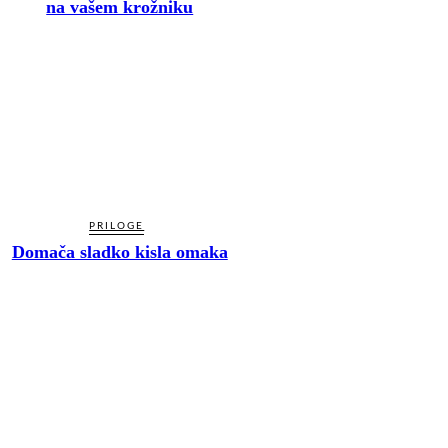
na vašem krožniku
PRILOGE
Domača sladko kisla omaka