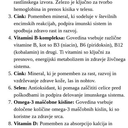
rastlinskega izvora. Železo je ključno za tvorbo
hemoglobina in prenos kisika v telesu.
Cink:
Pomemben mineral, ki sodeluje v številnih
encimskih reakcijah, podpira imunski sistem in
spodbuja zdravo rast in razvoj.
Vitamini B-kompleksa:
Govedina vsebuje različne
vitamine B, kot so B3 (niacin), B6 (piridoksin), B12
(kobalamin) in drugi. Ti vitamini so ključni za
presnovo, energijski metabolizem in zdravje živčnega
sistema.
Cink:
Mineral, ki je pomemben za rast, razvoj in
vzdrževanje zdrave kože, las in nohtov.
Selen:
Antioksidant, ki pomaga zaščititi celice pred
poškodbami in podpira delovanje imunskega sistema.
Omega-3 maščobne kisline:
Govedina vsebuje
določene količine omega-3 maščobnih kislin, ki so
koristne za zdravje srca.
Vitamin D:
Pomemben za absorpcijo kalcija in