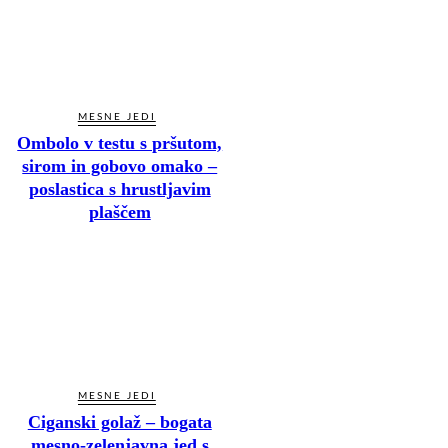
MESNE JEDI
Ombolo v testu s pršutom,
sirom in gobovo omako –
poslastica s hrustljavim
plaščem
MESNE JEDI
Ciganski golaž – bogata
mesno-zelenjavna jed s