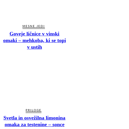
MESNE JEDI
Goveje ličnice v vinski
omaki – mehkoba, ki se topi
v ustih
PRILOGE
Svetla in osvežilna limonina
omaka za testenine – sonce