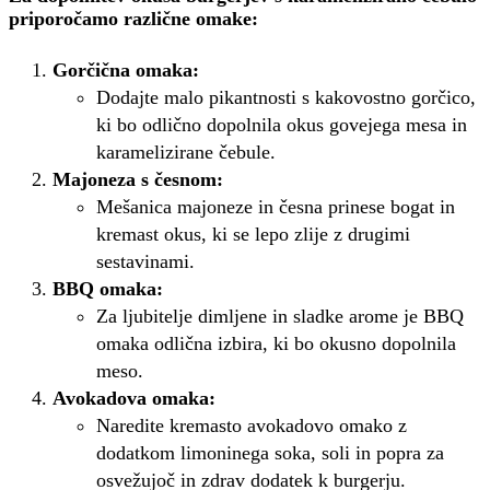
priporočamo različne omake:
Gorčična omaka:
Dodajte malo pikantnosti s kakovostno gorčico,
ki bo odlično dopolnila okus govejega mesa in
karamelizirane čebule.
Majoneza s česnom:
Mešanica majoneze in česna prinese bogat in
kremast okus, ki se lepo zlije z drugimi
sestavinami.
BBQ omaka:
Za ljubitelje dimljene in sladke arome je BBQ
omaka odlična izbira, ki bo okusno dopolnila
meso.
Avokadova omaka:
Naredite kremasto avokadovo omako z
dodatkom limoninega soka, soli in popra za
osvežujoč in zdrav dodatek k burgerju.