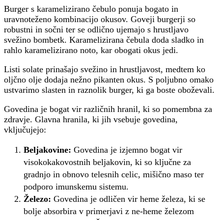
Burger s karamelizirano čebulo ponuja bogato in
uravnoteženo kombinacijo okusov. Goveji burgerji so
robustni in sočni ter se odlično ujemajo s hrustljavo
svežino bombetk. Karamelizirana čebula doda sladko in
rahlo karamelizirano noto, kar obogati okus jedi.
Listi solate prinašajo svežino in hrustljavost, medtem ko
oljčno olje dodaja nežno pikanten okus. S poljubno omako
ustvarimo slasten in raznolik burger, ki ga boste oboževali.
Govedina je bogat vir različnih hranil, ki so pomembna za
zdravje. Glavna hranila, ki jih vsebuje govedina,
vključujejo:
Beljakovine:
Govedina je izjemno bogat vir
visokokakovostnih beljakovin, ki so ključne za
gradnjo in obnovo telesnih celic, mišično maso ter
podporo imunskemu sistemu.
Železo:
Govedina je odličen vir heme železa, ki se
bolje absorbira v primerjavi z ne-heme železom