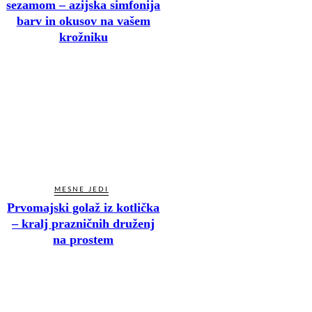
sezamom – azijska simfonija
barv in okusov na vašem
krožniku
MESNE JEDI
Prvomajski golaž iz kotlička
– kralj prazničnih druženj
na prostem