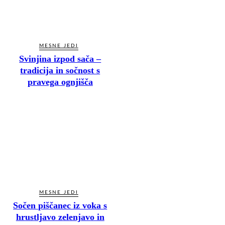
MESNE JEDI
Svinjina izpod sača –
tradicija in sočnost s
pravega ognjišča
MESNE JEDI
Sočen piščanec iz voka s
hrustljavo zelenjavo in