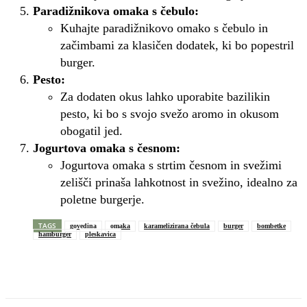
Paradižnikova omaka s čebulo:
Kuhajte paradižnikovo omako s čebulo in
začimbami za klasičen dodatek, ki bo popestril
burger.
Pesto:
Za dodaten okus lahko uporabite bazilikin
pesto, ki bo s svojo svežo aromo in okusom
obogatil jed.
Jogurtova omaka s česnom:
Jogurtova omaka s strtim česnom in svežimi
zelišči prinaša lahkotnost in svežino, idealno za
poletne burgerje.
TAGS
govedina
omaka
karamelizirana čebula
burger
bombetke
hamburger
pleskavica