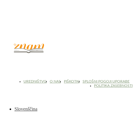
© 2017 - 2026. Kulinarični portal Znam.si. Vse pravice pridržane.
UREDNIŠTVO
O NAS
PIŠKOTKI
SPLOŠNI POGOJI UPORABE
POLITIKA ZASEBNOSTI
Slovenščina