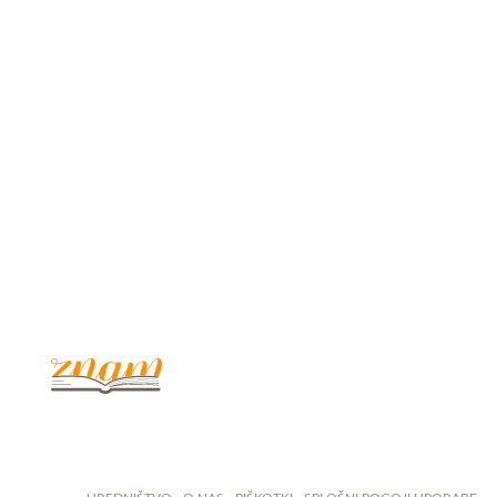
© 2017 - 2026. Kulinarični portal Znam.si. Vse pravice pridržane.