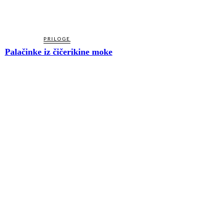
PRILOGE
Palačinke iz čičerikine moke