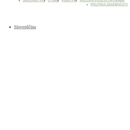
UREDNIŠTVO
O NAS
PIŠKOTKI
SPLOŠNI POGOJI UPORABE
POLITIKA ZASEBNOSTI
Slovenščina