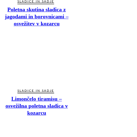
SLADICE IN SADJE
Poletna skutina sladica z
jagodami in borovnicami –
osvežitev v kozarcu
SLADICE IN SADJE
Limončelo tiramisu –
osvežilna poletna sladica v
kozarcu