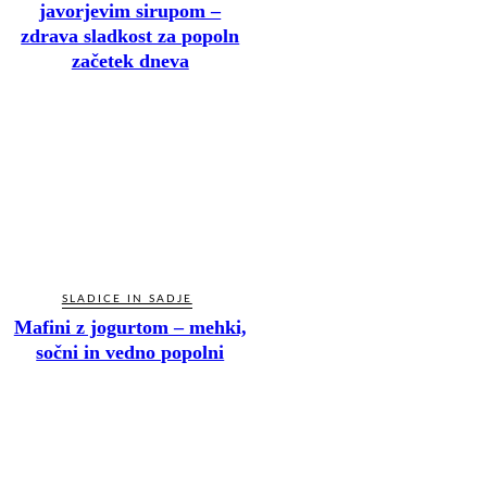
javorjevim sirupom –
zdrava sladkost za popoln
začetek dneva
SLADICE IN SADJE
Mafini z jogurtom – mehki,
sočni in vedno popolni