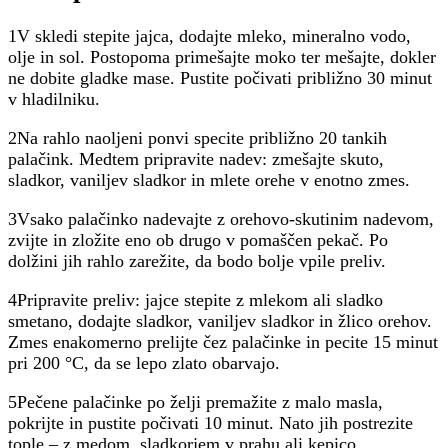
1V skledi stepite jajca, dodajte mleko, mineralno vodo,
olje in sol. Postopoma primešajte moko ter mešajte, dokler
ne dobite gladke mase. Pustite počivati približno 30 minut
v hladilniku.
2Na rahlo naoljeni ponvi specite približno 20 tankih
palačink. Medtem pripravite nadev: zmešajte skuto,
sladkor, vaniljev sladkor in mlete orehe v enotno zmes.
3Vsako palačinko nadevajte z orehovo-skutinim nadevom,
zvijte in zložite eno ob drugo v pomaščen pekač. Po
dolžini jih rahlo zarežite, da bodo bolje vpile preliv.
4Pripravite preliv: jajce stepite z mlekom ali sladko
smetano, dodajte sladkor, vaniljev sladkor in žlico orehov.
Zmes enakomerno prelijte čez palačinke in pecite 15 minut
pri 200 °C, da se lepo zlato obarvajo.
5Pečene palačinke po želji premažite z malo masla,
pokrijte in pustite počivati 10 minut. Nato jih postrezite
tople – z medom, sladkorjem v prahu ali kepico