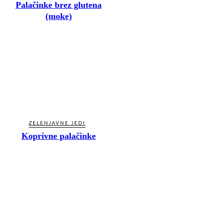
Palačinke brez glutena
(moke)
ZELENJAVNE JEDI
Koprivne palačinke