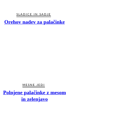
SLADICE IN SADJE
Orehov nadev za palačinke
MESNE JEDI
Polnjene palačinke z mesom
in zelenjavo