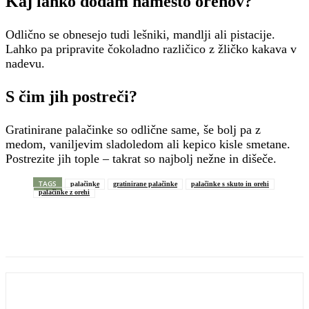
Kaj lahko dodam namesto orehov?
Odlično se obnesejo tudi lešniki, mandlji ali pistacije.
Lahko pa pripravite čokoladno različico z žličko kakava v
nadevu.
S čim jih postreči?
Gratinirane palačinke so odlične same, še bolj pa z
medom, vaniljevim sladoledom ali kepico kisle smetane.
Postrezite jih tople – takrat so najbolj nežne in dišeče.
TAGS
palačinke
gratinirane palačinke
palačinke s skuto in orehi
palačinke z orehi