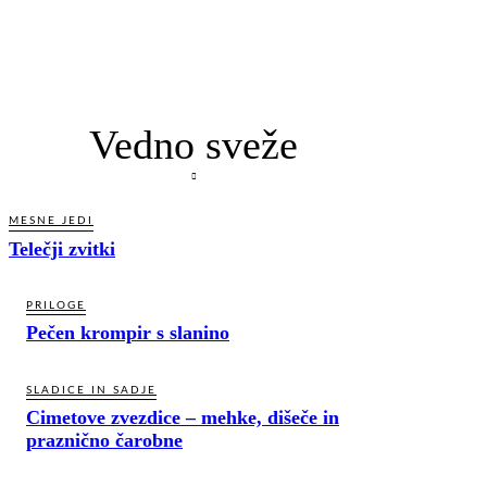
Vedno sveže
MESNE JEDI
Telečji zvitki
PRILOGE
Pečen krompir s slanino
SLADICE IN SADJE
Cimetove zvezdice – mehke, dišeče in
praznično čarobne