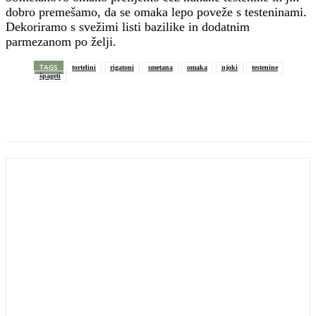
dobro premešamo, da se omaka lepo poveže s testeninami.
Dekoriramo s svežimi listi bazilike in dodatnim
parmezanom po želji.
TAGS
tortelini
rigatoni
smetana
omaka
njoki
testenine
špageti