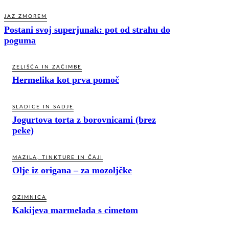
JAZ ZMOREM
Postani svoj superjunak: pot od strahu do
poguma
ZELIŠČA IN ZAČIMBE
Hermelika kot prva pomoč
SLADICE IN SADJE
Jogurtova torta z borovnicami (brez
peke)
MAZILA, TINKTURE IN ČAJI
Olje iz origana – za mozoljčke
OZIMNICA
Kakijeva marmelada s cimetom