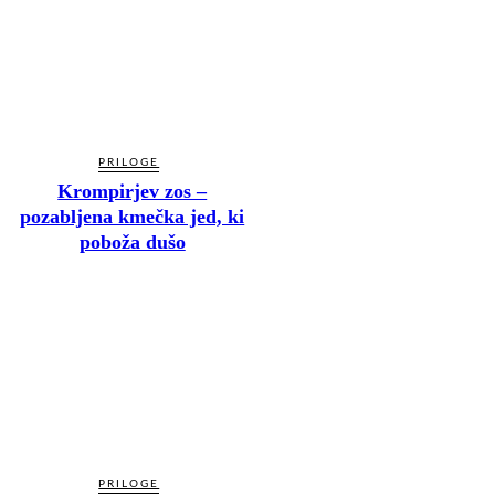
PRILOGE
Krompirjev zos –
pozabljena kmečka jed, ki
poboža dušo
PRILOGE