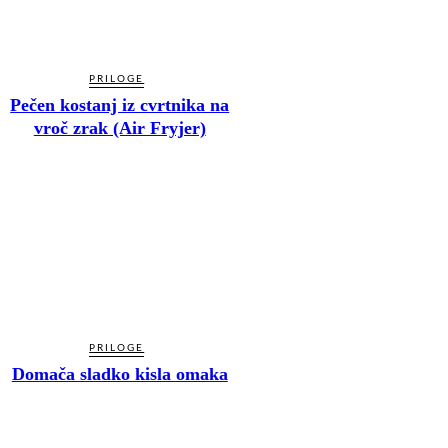
PRILOGE
Pečen kostanj iz cvrtnika na
vroč zrak (Air Fryjer)
PRILOGE
Domača sladko kisla omaka