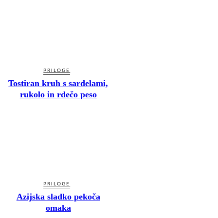
PRILOGE
Tostiran kruh s sardelami,
rukolo in rdečo peso
PRILOGE
Azijska sladko pekoča
omaka