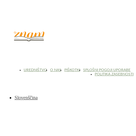
© 2017 - 2026. Kulinarični portal Znam.si. Vse pravice pridržane.
UREDNIŠTVO
O NAS
PIŠKOTKI
SPLOŠNI POGOJI UPORABE
POLITIKA ZASEBNOSTI
Slovenščina