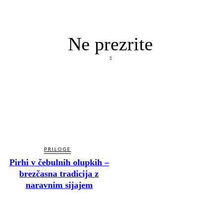
Ne prezrite
PRILOGE
Pirhi v čebulnih olupkih –
brezčasna tradicija z
naravnim sijajem