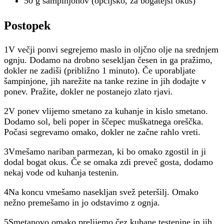
50 g šampinjonov (opcijsko, za bogatejši okus)
Postopek
1V večji ponvi segrejemo maslo in oljčno olje na srednjem
ognju. Dodamo na drobno sesekljan česen in ga pražimo,
dokler ne zadiši (približno 1 minuto). Če uporabljate
šampinjone, jih narežite na tanke rezine in jih dodajte v
ponev. Pražite, dokler ne postanejo zlato rjavi.
2V ponev vlijemo smetano za kuhanje in kislo smetano.
Dodamo sol, beli poper in ščepec muškatnega oreščka.
Počasi segrevamo omako, dokler ne začne rahlo vreti.
3Vmešamo nariban parmezan, ki bo omako zgostil in ji
dodal bogat okus. Če se omaka zdi preveč gosta, dodamo
nekaj vode od kuhanja testenin.
4Na koncu vmešamo nasekljan svež peteršilj. Omako
nežno premešamo in jo odstavimo z ognja.
5Smetanovo omako prelijemo čez kuhane testenine in jih