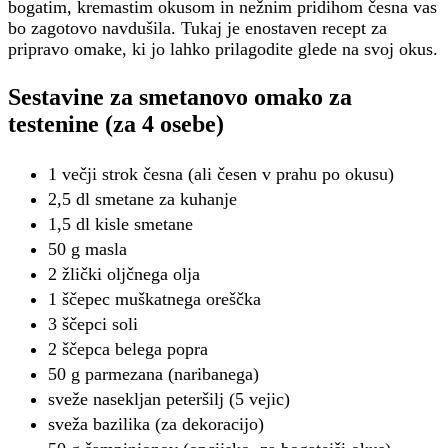
bogatim, kremastim okusom in nežnim pridihom česna vas
bo zagotovo navdušila. Tukaj je enostaven recept za
pripravo omake, ki jo lahko prilagodite glede na svoj okus.
Sestavine za smetanovo omako za
testenine (za 4 osebe)
1 večji strok česna (ali česen v prahu po okusu)
2,5 dl smetane za kuhanje
1,5 dl kisle smetane
50 g masla
2 žlički oljčnega olja
1 ščepec muškatnega oreščka
3 ščepci soli
2 ščepca belega popra
50 g parmezana (naribanega)
sveže nasekljan peteršilj (5 vejic)
sveža bazilika (za dekoracijo)