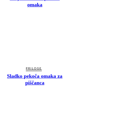
omaka
PRILOGE
Sladko pekoča omaka za
piščanca