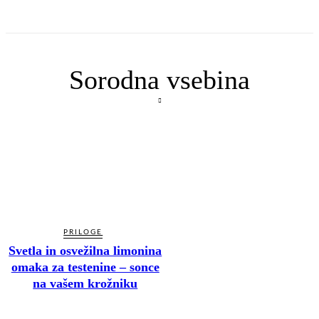
Sorodna vsebina
PRILOGE
Svetla in osvežilna limonina
omaka za testenine – sonce
na vašem krožniku