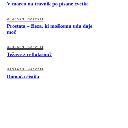
V marcu na travnik po pisane cvetke
UPORABNI NASVETI
Prostata – žleza, ki moškemu udu daje
moč
UPORABNI NASVETI
Težave z refluksom?
UPORABNI NASVETI
Domača čistila