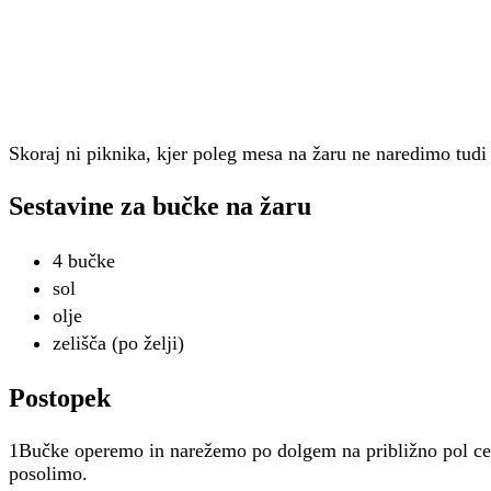
Skoraj ni piknika, kjer poleg mesa na žaru ne naredimo tudi
Sestavine za bučke na žaru
4 bučke
sol
olje
zelišča (po želji)
Postopek
1Bučke operemo in narežemo po dolgem na približno pol cen
posolimo.