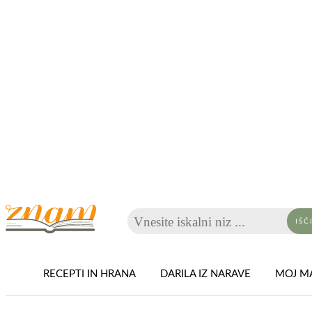
Vnesite iskalni niz ...
IŠČ
RECEPTI IN HRANA
DARILA IZ NARAVE
MOJ MA