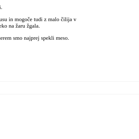
i.
su in mogoče tudi z malo čilija v
eko na žaru žgala.
terem smo najprej spekli meso.