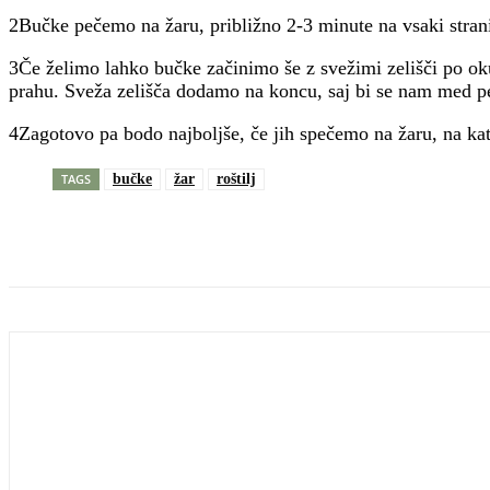
2Bučke pečemo na žaru, približno 2-3 minute na vsaki stran
3Če želimo lahko bučke začinimo še z svežimi zelišči po oku
prahu. Sveža zelišča dodamo na koncu, saj bi se nam med p
4Zagotovo pa bodo najboljše, če jih spečemo na žaru, na ka
TAGS
bučke
žar
roštilj