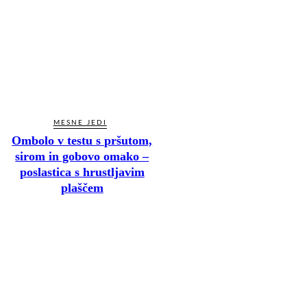
MESNE JEDI
Ombolo v testu s pršutom,
sirom in gobovo omako –
poslastica s hrustljavim
plaščem