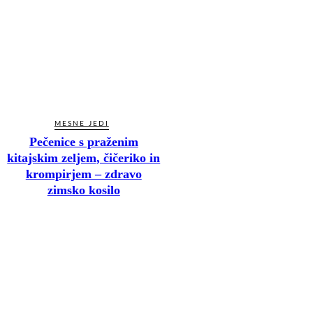
MESNE JEDI
Pečenice s praženim
kitajskim zeljem, čičeriko in
krompirjem – zdravo
zimsko kosilo