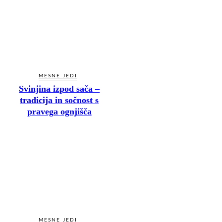
MESNE JEDI
Svinjina izpod sača –
tradicija in sočnost s
pravega ognjišča
MESNE JEDI