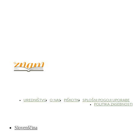
© 2017 - 2026. Kulinarični portal Znam.si. Vse pravice pridržane.
UREDNIŠTVO
O NAS
PIŠKOTKI
SPLOŠNI POGOJI UPORABE
POLITIKA ZASEBNOSTI
Slovenščina