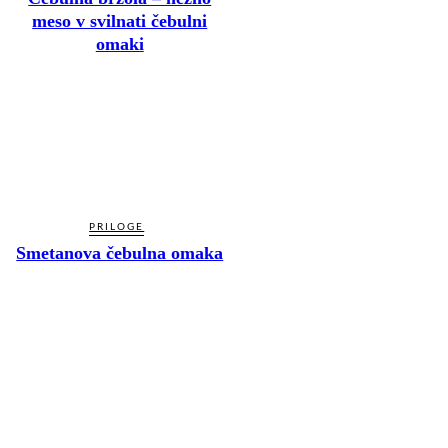
meso v svilnati čebulni
omaki
PRILOGE
Smetanova čebulna omaka