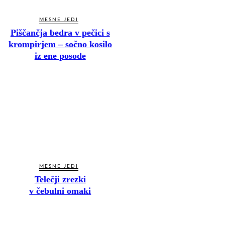
MESNE JEDI
Piščančja bedra v pečici s
krompirjem – sočno kosilo
iz ene posode
MESNE JEDI
Telečji zrezki
v čebulni omaki