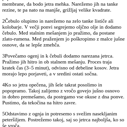
membrane, da bodo jetra mehka. Narežemo jih na tanke
rezine, te pa nato na manjše, grižljaj velike kvadrate.
2Čebulo olupimo in narežemo na zelo tanke lističe ali
kolobarje. V večji ponvi segrejemo oljčno olje in dodamo
čebulo. Med stalnim mešanjem jo pražimo, da postane
zlato-rumena. Med praženjem jo poškropimo z malce jušne
osnove, da se lepše zmehča.
3Povečamo ogenj in k čebuli dodamo narezana jetrca.
Pražimo jih hitro in ob stalnem mešanju. Proces traja
kratek čas (3–5 minut), odvisno od debeline kosov. Jetra
morajo lepo porjaveti, a v sredini ostati sočna.
4Ko so jetra opečena, jih šele takrat posolimo in
popopramo. Takoj zalijemo z vročo govejo jušno osnovo
in dobro premešamo, da postrgamo vse okuse z dna ponve.
Pustimo, da tekočina na hitro zavre.
5Odstavimo z ognja in potresemo s svežim nasekljanim
peteršiljem. Postrežemo takoj, saj so jetrca najboljša, ko so
še vroča.