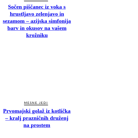
Sočen piščanec iz voka s
hrustljavo zelenjavo in
sezamom – azijska simfonija
barv in okusov na vašem
krožniku
MESNE JEDI
Prvomajski golaž iz kotlička
– kralj prazničnih druženj
na prostem