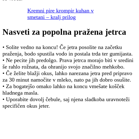
Kremni pire krompir kuhan v
smetani – kralj prilog
Nasveti za popolna pražena jetrca
• Solite vedno na koncu! Če jetra posolite na začetku
praženja, bodo spustila vodo in postala trda ter gumijasta.
• Ne pecite jih predolgo. Prava jetrca morajo biti v sredini
še rahlo rožnata, da ohranijo svojo značilno mehkobo.
• Če želite blažji okus, lahko narezana jetra pred pripravo
za 30 minut namočite v mleko, nato pa jih dobro osušite.
• Za bogatejšo omako lahko na koncu vmešate košček
hladnega masla.
• Uporabite dovolj čebule, saj njena sladkoba uravnoteži
specifičen okus jeter.