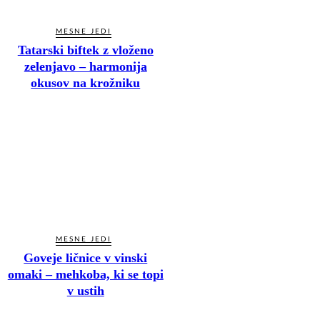
MESNE JEDI
Tatarski biftek z vloženo
zelenjavo – harmonija
okusov na krožniku
MESNE JEDI
Goveje ličnice v vinski
omaki – mehkoba, ki se topi
v ustih