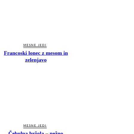
MESNE JEDI
Francoski lonec z mesom in
zelenjavo
MESNE JEDI
Čebulna bržola – nežno