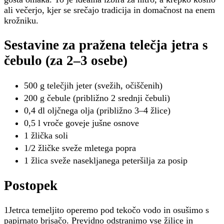
ali večerjo, kjer se srečajo tradicija in domačnost na enem
krožniku.
Sestavine za pražena telečja jetra s
čebulo (za 2–3 osebe)
500 g telečjih jeter (svežih, očiščenih)
200 g čebule (približno 2 srednji čebuli)
0,4 dl oljčnega olja (približno 3–4 žlice)
0,5 l vroče goveje jušne osnove
1 žlička soli
1/2 žličke sveže mletega popra
1 žlica sveže nasekljanega peteršilja za posip
Postopek
1Jetrca temeljito operemo pod tekočo vodo in osušimo s
papirnato brisačo. Previdno odstranimo vse žilice in