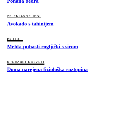
Pohana bedra
ZELENJAVNE JEDI
Avokado s tahinijem
PRILOGE
Mehki puhasti rogljički s sirom
UPORABNI NASVETI
Doma narejena fiziološka raztopina