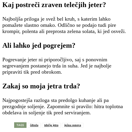
Kaj postreči zraven telečjih jeter?
Najboljša priloga je svež bel kruh, s katerim lahko
pomažete slastno omako. Odlično se podajo tudi pire
krompir, polenta ali preprosta zelena solata, ki jed osveži.
Ali lahko jed pogrejem?
Pogrevanje jeter ni priporočljivo, saj s ponovnim
segrevanjem postanejo trda in suha. Jed je najbolje
pripraviti tik pred obrokom.
Zakaj so moja jetra trda?
Najpogostejša razloga sta predolgo kuhanje ali pa
prezgodnje soljenje. Zapomnite si pravilo: hitra toplotna
obdelava in soljenje tik pred serviranjem.
TAGS
čebula
telečja jetra
jušna osnova