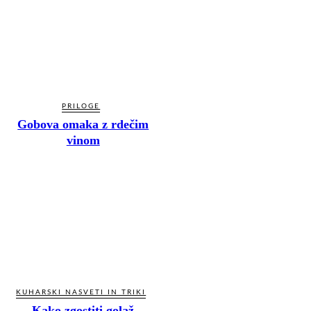
PRILOGE
Gobova omaka z rdečim
vinom
KUHARSKI NASVETI IN TRIKI
Kako zgostiti golaž