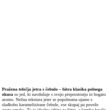
Pražena telečja jetra s čebulo – hitra klasika polnega
okusa
so jed, ki navdušuje s svojo preprostostjo in bogato
aromo. Nežna tekstura jeter se popolnoma ujame s
sladkobo karamelizirane čebule, vse skupaj pa poveže
gosta omaka. To je idealna izbira za hitro, a krepko kosilo