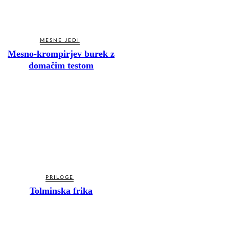
MESNE JEDI
Mesno-krompirjev burek z
domačim testom
PRILOGE
Tolminska frika