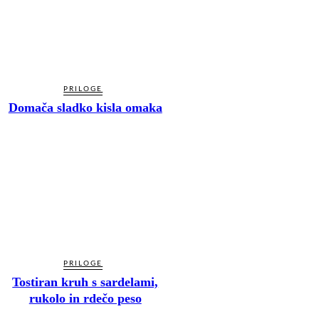
PRILOGE
Domača sladko kisla omaka
PRILOGE
Tostiran kruh s sardelami,
rukolo in rdečo peso