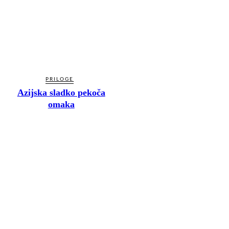
PRILOGE
Azijska sladko pekoča
omaka