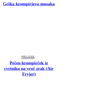
Grška krompirjeva musaka
PRILOGE
Pečen krompirček iz
cvrtnika na vroč zrak (Air
Fryjer)