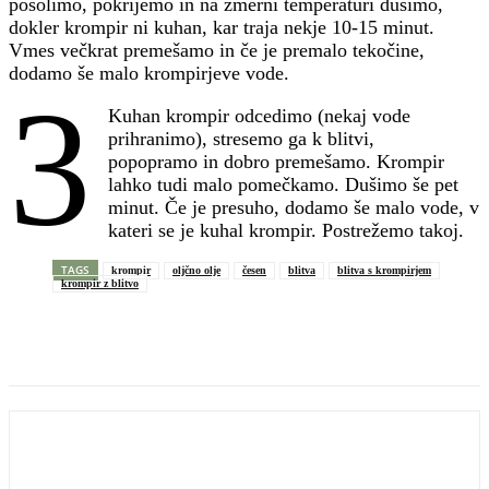
posolimo, pokrijemo in na zmerni temperaturi dušimo,
dokler krompir ni kuhan, kar traja nekje 10-15 minut.
Vmes večkrat premešamo in če je premalo tekočine,
dodamo še malo krompirjeve vode.
3
Kuhan krompir odcedimo (nekaj vode
prihranimo), stresemo ga k blitvi,
popopramo in dobro premešamo. Krompir
lahko tudi malo pomečkamo. Dušimo še pet
minut. Če je presuho, dodamo še malo vode, v
kateri se je kuhal krompir. Postrežemo takoj.
TAGS
krompir
oljčno olje
česen
blitva
blitva s krompirjem
krompir z blitvo