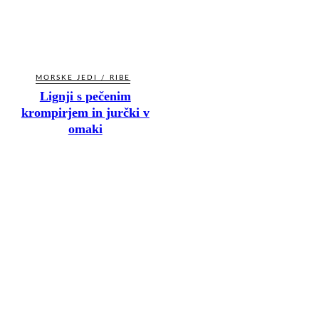
MORSKE JEDI / RIBE
Lignji s pečenim
krompirjem in jurčki v
omaki