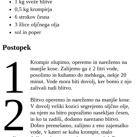
1 kg sveže blitve
0,5 kg krompirja
6 strokov česna
3 žlice oljčnega olja
sol in poper
Postopek
1
Krompir olupimo, operemo in narežemo na
manjše kose. Zalijemo ga z 2 litri vode,
posolimo in kuhamo do mehkega, nekje 20
minut. Vode mora biti dovolj, ker bomo z njo
zalivali tudi blitvo.
2
Blitvo operemo in narežemo na manjše kose.
V dovolj veliki kozici segrejemo oljčno olje,
na njem na hitro popražimo nasekljan česen,
in ko ta zadiši, dodamo narezano blitvo.
Dobro premešamo, zalijmo z eno zajemalko
vode, v kateri se kuha krompir, malo