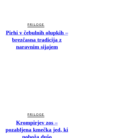
PRILOGE
Pirhi v čebulnih olupkih –
brezčasna tradicija z
naravnim sijajem
PRILOGE
Krompirjev zos –
pozabljena kmečka jed, ki
poboža dušo