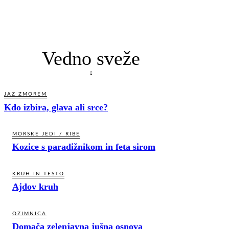
Vedno sveže
JAZ ZMOREM
Kdo izbira, glava ali srce?
MORSKE JEDI / RIBE
Kozice s paradižnikom in feta sirom
KRUH IN TESTO
Ajdov kruh
OZIMNICA
Domača zelenjavna jušna osnova