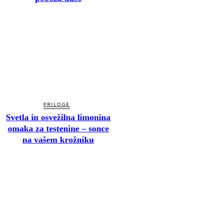
PRILOGE
Svetla in osvežilna limonina
omaka za testenine – sonce
na vašem krožniku