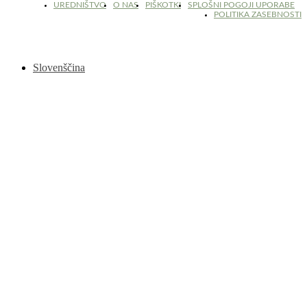
UREDNIŠTVO
O NAS
PIŠKOTKI
SPLOŠNI POGOJI UPORABE
POLITIKA ZASEBNOSTI
Slovenščina